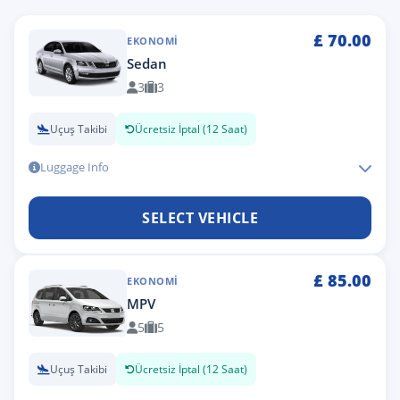
£
70.00
EKONOMI
Sedan
3
3
Uçuş Takibi
Ücretsiz İptal (12 Saat)
Luggage Info
SELECT VEHICLE
£
85.00
EKONOMI
MPV
5
5
Uçuş Takibi
Ücretsiz İptal (12 Saat)