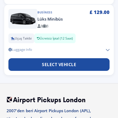
£
129.00
BUSINESS
Lüks Minibüs
8
8
Uçuş Takibi
Ücretsiz İptal (12 Saat)
Luggage Info
SELECT VEHICLE
2007'den beri Airport Pickups London (APL),