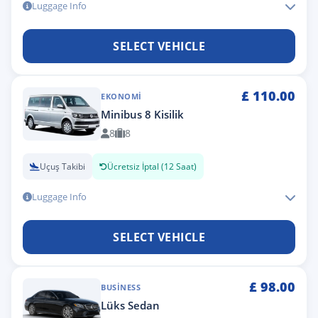
Luggage Info
SELECT VEHICLE
£
110.00
EKONOMI
Minibus 8 Kisilik
8
8
Uçuş Takibi
Ücretsiz İptal (12 Saat)
Luggage Info
SELECT VEHICLE
£
98.00
BUSINESS
Lüks Sedan