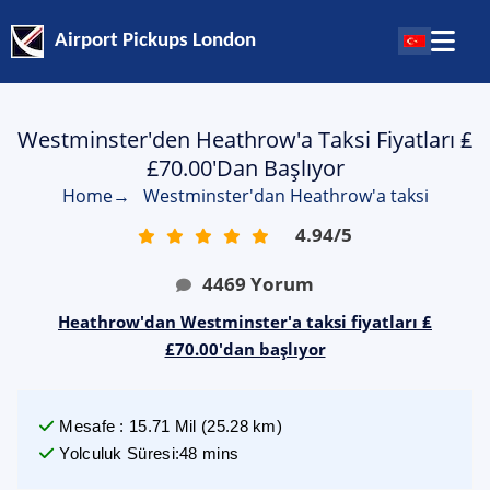
Airport Pickups London
Westminster'den Heathrow'a Taksi Fiyatları ₤
£70.00'dan Başlıyor
Home
→
Westminster'dan Heathrow'a taksi
4.94
/
5
4469
Yorum
Heathrow'dan Westminster'a taksi fiyatları ₤
£70.00'dan başlıyor
Mesafe
:
15.71
Mil
(
25.28
km)
Yolculuk Süresi
:
48 mins