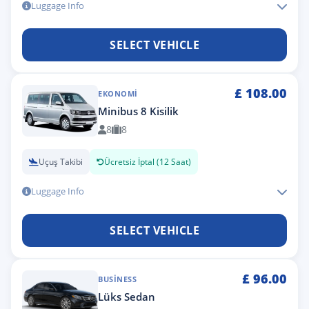
Luggage Info
SELECT VEHICLE
£
108.00
EKONOMI
Minibus 8 Kisilik
8
8
Uçuş Takibi
Ücretsiz İptal (12 Saat)
Luggage Info
SELECT VEHICLE
£
96.00
BUSINESS
Lüks Sedan