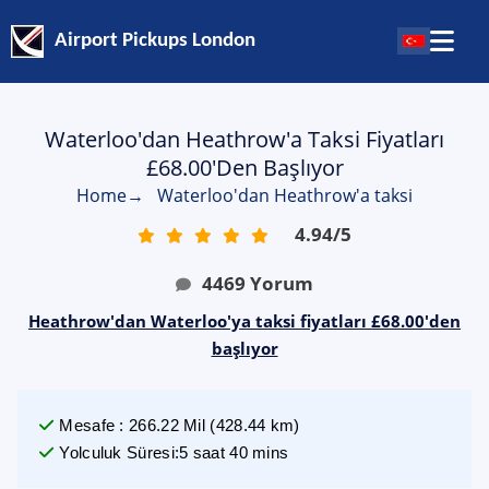
Airport Pickups London
Waterloo'dan Heathrow'a Taksi Fiyatları
£68.00'den Başlıyor
Home
→
Waterloo'dan Heathrow'a taksi
4.94
/
5
4469
Yorum
Heathrow'dan Waterloo'ya taksi fiyatları £68.00'den
başlıyor
Mesafe
:
266.22
Mil
(
428.44
km)
Yolculuk Süresi
:
5 saat 40 mins