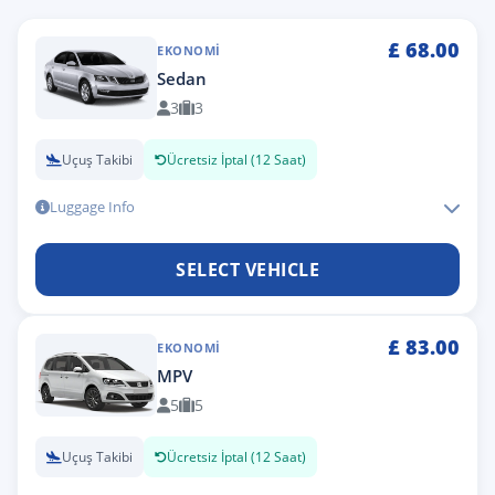
£
68.00
EKONOMI
Sedan
3
3
Uçuş Takibi
Ücretsiz İptal (12 Saat)
Luggage Info
SELECT VEHICLE
£
83.00
EKONOMI
MPV
5
5
Uçuş Takibi
Ücretsiz İptal (12 Saat)