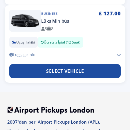
£
127.00
BUSINESS
Lüks Minibüs
8
8
Uçuş Takibi
Ücretsiz İptal (12 Saat)
Luggage Info
SELECT VEHICLE
2007'den beri Airport Pickups London (APL),