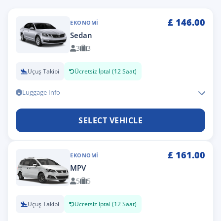
£
146.00
EKONOMI
Sedan
3
3
Uçuş Takibi
Ücretsiz İptal (12 Saat)
Luggage Info
SELECT VEHICLE
£
161.00
EKONOMI
MPV
5
5
Uçuş Takibi
Ücretsiz İptal (12 Saat)