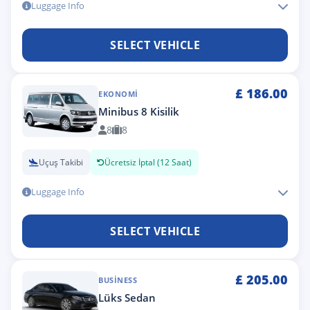
Luggage Info
SELECT VEHICLE
£
186.00
EKONOMI
Minibus 8 Kisilik
8
8
Uçuş Takibi
Ücretsiz İptal (12 Saat)
Luggage Info
SELECT VEHICLE
£
205.00
BUSINESS
Lüks Sedan