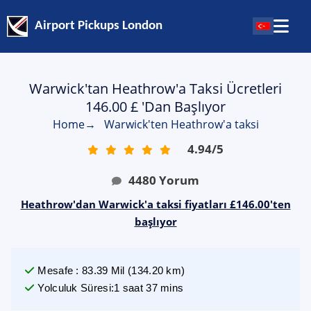
Airport Pickups London
Warwick'tan Heathrow'a Taksi Ücretleri
146.00 £ 'dan Başlıyor
Home
→
Warwick'ten Heathrow'a taksi
4.94
/
5
4480
Yorum
Heathrow'dan Warwick'a taksi fiyatları £146.00'ten
başlıyor
Mesafe
:
83.39
Mil
(
134.20
km)
Yolculuk Süresi
:
1 saat 37 mins