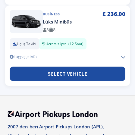
£
236.00
BUSINESS
Lüks Minibüs
8
8
Uçuş Takibi
Ücretsiz İptal (12 Saat)
Luggage Info
SELECT VEHICLE
2007'den beri Airport Pickups London (APL),