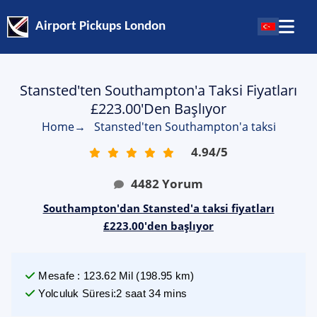
Airport Pickups London
Stansted'ten Southampton'a Taksi Fiyatları
£223.00'den Başlıyor
Home
→
Stansted'ten Southampton'a taksi
4.94
/
5
4482
Yorum
Southampton'dan Stansted'a taksi fiyatları
£223.00'den başlıyor
Mesafe
:
123.62
Mil
(
198.95
km)
Yolculuk Süresi
:
2 saat 34 mins