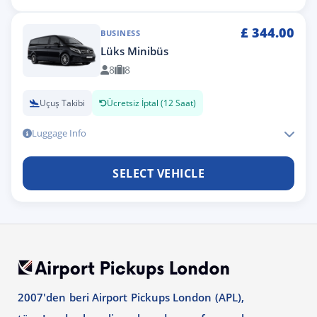
£
344.00
BUSINESS
Lüks Minibüs
8
8
Uçuş Takibi
Ücretsiz İptal (12 Saat)
Luggage Info
SELECT VEHICLE
2007'den beri Airport Pickups London (APL),