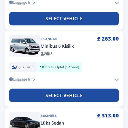
Luggage Info
SELECT VEHICLE
£
263.00
EKONOMI
Minibus 8 Kisilik
8
8
Uçuş Takibi
Ücretsiz İptal (12 Saat)
Luggage Info
SELECT VEHICLE
£
313.00
BUSINESS
Lüks Sedan