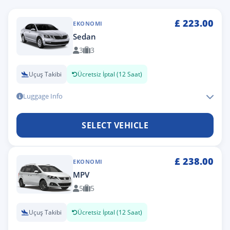
£
223.00
EKONOMI
Sedan
3
3
Uçuş Takibi
Ücretsiz İptal (12 Saat)
Luggage Info
SELECT VEHICLE
£
238.00
EKONOMI
MPV
5
5
Uçuş Takibi
Ücretsiz İptal (12 Saat)