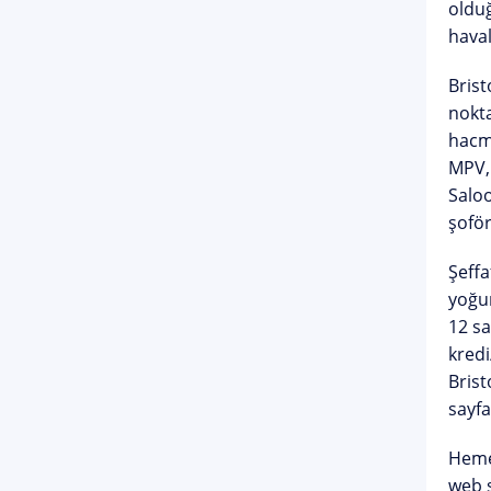
olduğ
haval
Brist
nokta
hacmi
MPV
Salo
şoför
Şeffa
yoğu
12 sa
kredi
Brist
sayfa
Heme
web 