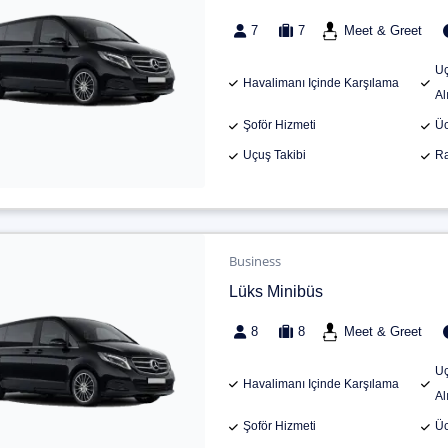
7
7
Meet & Greet
Uç
Havalimanı Içinde Karşılama
Al
Şoför Hizmeti
Üc
Uçuş Takibi
Ra
Business
Lüks Minibüs
8
8
Meet & Greet
Uç
Havalimanı Içinde Karşılama
Al
Şoför Hizmeti
Üc