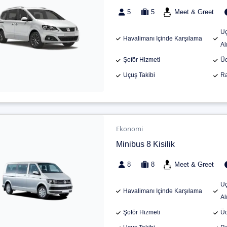
5
5
Meet & Greet
Uç
Havalimanı Içinde Karşılama
Al
Şoför Hizmeti
Üc
Uçuş Takibi
Ra
Ekonomi
Minibus 8 Kisilik
8
8
Meet & Greet
Uç
Havalimanı Içinde Karşılama
Al
Şoför Hizmeti
Üc