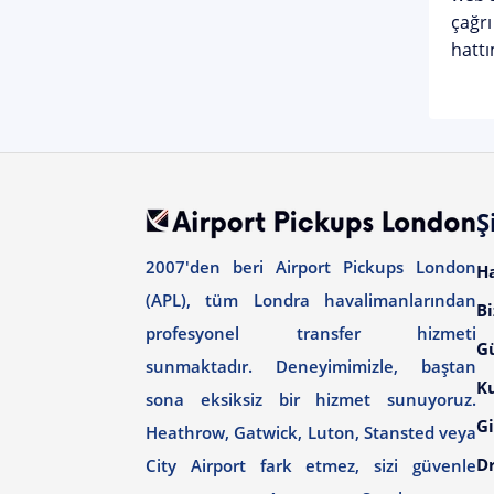
çağrı
hattı
Ş
2007'den beri Airport Pickups London
H
(APL), tüm Londra havalimanlarından
Bi
profesyonel transfer hizmeti
G
sunmaktadır. Deneyimimizle, baştan
Ku
sona eksiksiz bir hizmet sunuyoruz.
Gi
Heathrow, Gatwick, Luton, Stansted veya
Dr
City Airport fark etmez, sizi güvenle