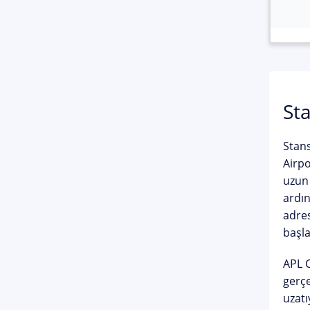
St
Stans
Airpo
uzun 
ardın
adres
başl
APL C
gerçe
uzatı