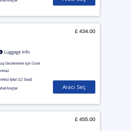
hat Araçlar
£ 434.00
Luggage Info
uş Gecikmeleri Için Ücret
ınmaz
retsiz İptal (12 Saat)
Aracı Seç
hat Araçlar
£ 455.00