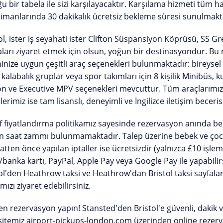
u bir tabela ile sizi karşılayacaktır.
Karşılama hizmeti tüm hav
imanlarında 30 dakikalık ücretsiz bekleme süresi sunulmakt
ol, ister iş seyahati ister Clifton Süspansiyon Köprüsü, SS Gre
ları ziyaret etmek için olsun, yoğun bir destinasyondur. Bu 
nize uygun çeşitli araç seçenekleri bulunmaktadır: bireysel y
, kalabalık gruplar veya spor takımları için
8 kişilik Minibüs
, 
on ve Executive MPV
seçenekleri mevcuttur. Tüm araçlarımız
lerimiz ise tam lisanslı, deneyimli ve İngilizce iletişim beceris
f fiyatlandırma politikamız sayesinde rezervasyon anında bel
n saat zammı
bulunmamaktadır. Talep üzerine bebek ve çocuk
atten önce yapılan iptaller ise ücretsizdir (yalnızca £10 işle
/banka kartı, PayPal, Apple Pay veya Google Pay ile yapabilir
ol'den Heathrow taksi
ve
Heathrow'dan Bristol taksi
sayfalar
mızı
ziyaret edebilirsiniz.
n rezervasyon yapın!
Stansted'den Bristol'e güvenli, dakik ve
sitemiz
airport-pickups-london.com
üzerinden online rezerv