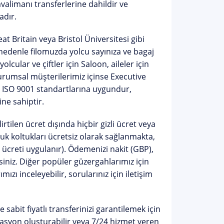
alimanı transferlerine dahildir
ve
adır.
at Britain veya Bristol Üniversitesi gibi
nedenle filomuzda yolcu sayınıza ve bagaj
olcular ve çiftler için
Saloon
, aileler için
kurumsal müşterilerimiz içinse
Executive
 ISO 9001 standartlarına uygundur,
ine sahiptir.
irtilen ücret dışında
hiçbir gizli ücret veya
 koltukları ücretsiz olarak sağlanmakta,
m ücreti uygulanır). Ödemenizi nakit (GBP),
siniz. Diğer popüler güzergahlarımız için
ımızı inceleyebilir, sorularınız için
iletişim
 sabit fiyatlı transferinizi garantilemek için
asyon oluşturabilir veya 7/24 hizmet veren