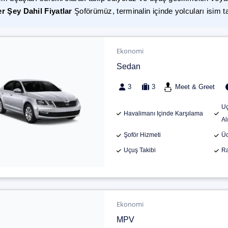
r Şey Dahil Fiyatlar
Şoförümüz, terminalin içinde yolcuları isim t
Ekonomi
Sedan
3
3
Meet & Greet
Uç
Havalimanı Içinde Karşılama
Al
Şoför Hizmeti
Üc
Uçuş Takibi
Ra
Ekonomi
MPV