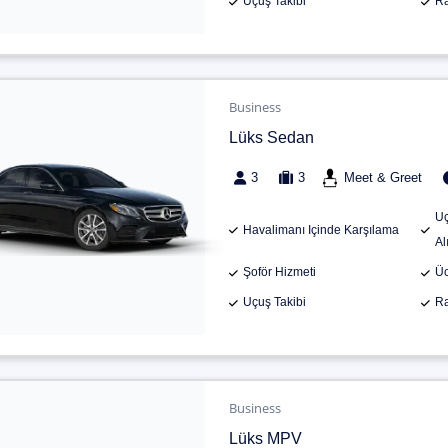
Uçuş Takibi
Ra
Business
Lüks Sedan
3
3
Meet & Greet
Uç
Havalimanı Içinde Karşılama
Al
Şoför Hizmeti
Üc
Uçuş Takibi
Ra
Business
Lüks MPV