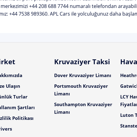
 merkezimizi
+44 208 688 7744
numaralı telefondan arayabili
mız:
+44 7538 989360
. APL Cars ile yolculuğunuz daha başla
irket
Kruvaziyer Taksi
Hava
akkımızda
Dover Kruvaziyer Limanı
Heathro
ze Ulaşın
Portsmouth Kruvaziyer
Gatwick
Limanı
ünlük Turlar
LCY Ha
Southampton Kruvaziyer
Fiyatla
llanım Şartları
Limanı
Luton T
zlilik Politikası
Stanste
ivers