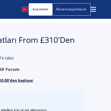
Acenteler
Rezervasyonlarım
yatları From £310'den
'e taksi
69
Yorum
310.00'den başlıyor
ptalleri için ücret almıyoruz