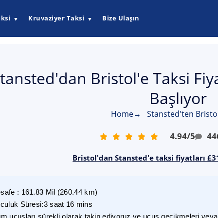
ksi
Kruvaziyer Taksi
Bize Ulaşın
▼
▼
tansted'dan Bristol'e Taksi Fi
Başlıyor
Home
→
Stansted'ten Bristol
4.94
/
5
44
Bristol'dan Stansted'e taksi fiyatları £
safe
:
161.83
Mil
(
260.44
km)
lculuk Süresi
:
3 saat 16 mins
m uçuşları sürekli olarak takip ediyoruz ve uçuş gecikmeleri veya i