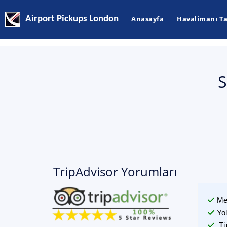
Airport Pickups London
Anasayfa
Havalimanı Ta
S
TripAdvisor Yorumları
Me
Yo
Tü