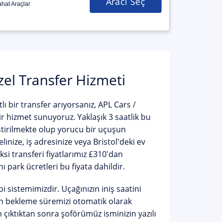
Aracı Seç
hat Araçlar
zel Transfer Hizmeti
lı
bir transfer arıyorsanız, APL Cars /
r hizmet sunuyoruz. Yaklaşık 3 saatlik bu
ştirilmekte olup yorucu bir uçuşun
nize, iş adresinize veya Bristol'deki ev
ksi transferi fiyatlarımız £310'dan
ı park ücretleri bu fiyata dahildir.
bi sistemimizdir
. Uçağınızın iniş saatini
an bekleme süremizi otomatik olarak
çıktıktan sonra şoförümüz isminizin yazılı