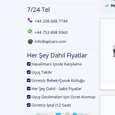
He
7/24 Tel
+44 208 688 7744
+44 753 898 9360
info@aplcars.com
Her Şey Dahil Fiyatlar
.
Havalimanı Içinde Karşılama
.
Uçuş Takibi
.
Ücretsiz Bebek/Çocuk Koltuğu
.
Her Şey Dahil - Sabit Fiyatlar
.
Uçuş Gecikmeleri Için Ücret Alınmaz
.
Ücretsiz İptal (12 Saat)