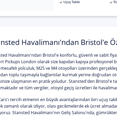
Uçuş Takibi
Ra
ansted Havalimanı'ndan Bristol'e Ö
ted Havalimanı'ndan Bristol'e
konforlu, güvenli ve sabit fiyat
rt Pickups London olarak size kapıdan kapıya profesyonel bi
mesafeli yolculuk, M25 ve M4 otoyolları üzerinden gerçekle
dan toplu taşımayla bağlantılar kurmak yerine doğrudan oteli
inize ulaşmanın en pratik yoludur.
Stansted'den Bristol'e ta
amaktadır
ve tüm vergiler, otoyol geçiş ücretleri ile havaliman
ars'ı tercih etmenin en büyük avantajlarından biri
uçuş taki
k zamanlı olarak izliyor, olası gecikmelerde ek ücret almad
yoruz. Stansted Havalimanı'nın Geliş Salonu'nda, gümrükten 