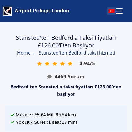
Airport Pickups London
Stansted'ten Bedford'a Taksi Fiyatları
£126.00'den Başlıyor
Home
→
Stansted'ten Bedford taksi hizmeti
4.94
/
5
4469
Yorum
Bedford'tan Stansted'a taksi fiyatları £126.00'den
başlıyor
Mesafe
:
55.64
Mil
(
89.54
km)
Yolculuk Süresi
:
1 saat 17 mins