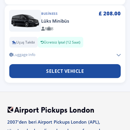
£
208.00
BUSINESS
Lüks Minibüs
8
8
Uçuş Takibi
Ücretsiz İptal (12 Saat)
Luggage Info
SELECT VEHICLE
2007'den beri Airport Pickups London (APL),