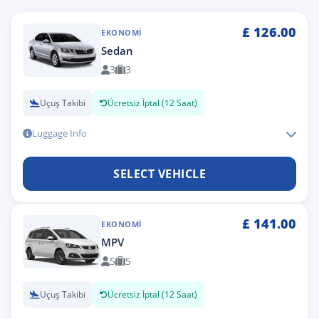
£
126.00
EKONOMI
Sedan
3
3
Uçuş Takibi
Ücretsiz İptal (12 Saat)
Luggage Info
SELECT VEHICLE
£
141.00
EKONOMI
MPV
5
5
Uçuş Takibi
Ücretsiz İptal (12 Saat)