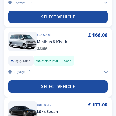
Luggage Info
SELECT VEHICLE
£
166.00
EKONOMI
Minibus 8 Kisilik
8
8
Uçuş Takibi
Ücretsiz İptal (12 Saat)
Luggage Info
SELECT VEHICLE
£
177.00
BUSINESS
Lüks Sedan