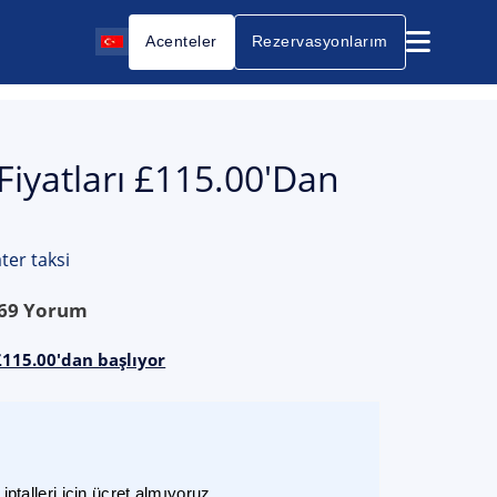
Acenteler
Rezervasyonlarım
Fiyatları £115.00'dan
ter taksi
69
Yorum
£115.00'dan başlıyor
ptalleri için ücret almıyoruz