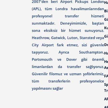
2007'den beri Airport Pickups London
H
(APL), tüm Londra havalimanlarından
Bi
profesyonel transfer hizmeti
G
sunmaktadır. Deneyimimizle, baştan
Ku
sona eksiksiz bir hizmet sunuyoruz.
Gi
Heathrow, Gatwick, Luton, Stansted veya
Dr
City Airport fark etmez, sizi güvenle
taşıyoruz. Ayrıca Southampton,
H
Portsmouth ve Dover gibi önemli
H
limanlardan da transfer sağlıyoruz.
As
Güvenilir filomuz ve uzman şoförlerimiz,
F
tüm transferlerin profesyonelce
Sp
yapılmasını sağlar
Tr
AP
AP