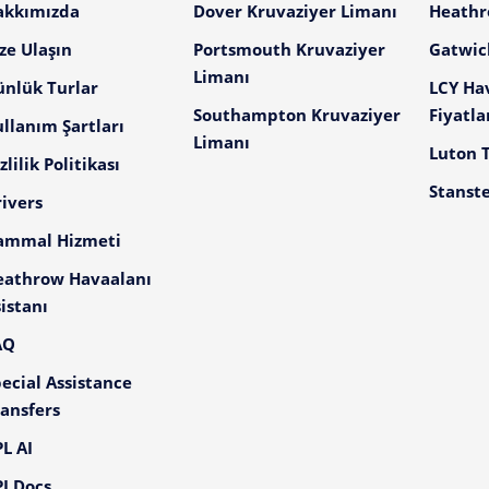
akkımızda
Dover Kruvaziyer Limanı
Heathro
ze Ulaşın
Portsmouth Kruvaziyer
Gatwick
Limanı
ünlük Turlar
LCY Ha
Southampton Kruvaziyer
Fiyatla
llanım Şartları
Limanı
Luton T
zlilik Politikası
Stanste
ivers
ammal Hizmeti
eathrow Havaalanı
istanı
AQ
ecial Assistance
ansfers
L AI
I Docs