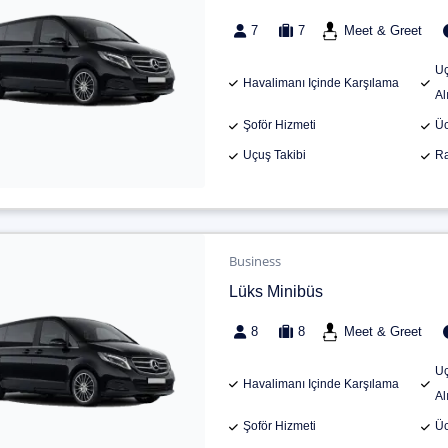
7
7
Meet & Greet
Uç
Havalimanı Içinde Karşılama
Al
Şoför Hizmeti
Üc
Uçuş Takibi
Ra
Business
Lüks Minibüs
8
8
Meet & Greet
Uç
Havalimanı Içinde Karşılama
Al
Şoför Hizmeti
Üc