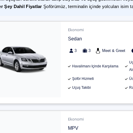
r Şey Dahil Fiyatlar
Şoförümüz, terminalin içinde yolcuları isim t
Ekonomi
Sedan
3
3
Meet & Greet
Uç
Havalimanı Içinde Karşılama
Al
Şoför Hizmeti
Üc
Uçuş Takibi
Ra
Ekonomi
MPV