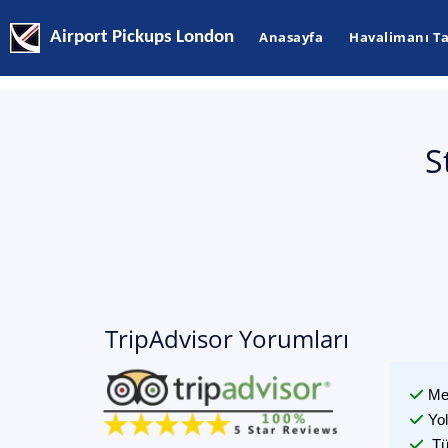
Airport Pickups London
Anasayfa
Havalimanı Ta
S
TripAdvisor Yorumları
Me
Yo
Tü