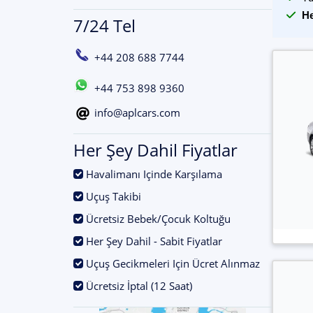
He
7/24 Tel
+44 208 688 7744
+44 753 898 9360
info@aplcars.com
Her Şey Dahil Fiyatlar
.
Havalimanı Içinde Karşılama
.
Uçuş Takibi
.
Ücretsiz Bebek/Çocuk Koltuğu
.
Her Şey Dahil - Sabit Fiyatlar
.
Uçuş Gecikmeleri Için Ücret Alınmaz
.
Ücretsiz İptal (12 Saat)