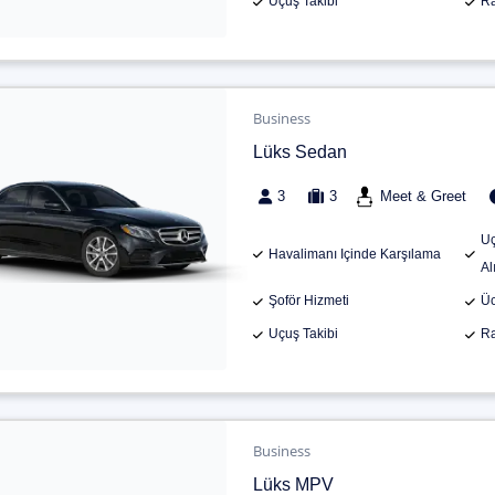
Uçuş Takibi
Ra
Business
Lüks Sedan
3
3
Meet & Greet
Uç
Havalimanı Içinde Karşılama
Al
Şoför Hizmeti
Üc
Uçuş Takibi
Ra
Business
Lüks MPV