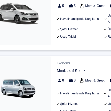
5
5
Meet & Greet
Uç
Havalimanı Içinde Karşılama
Al
Şoför Hizmeti
Üc
Uçuş Takibi
Ra
Ekonomi
Minibus 8 Kisilik
8
8
Meet & Greet
Uç
Havalimanı Içinde Karşılama
Al
Şoför Hizmeti
Üc