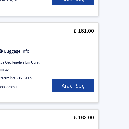
hat Araçlar
£ 161.00
Luggage Info
uş Gecikmeleri Için Ücret
ınmaz
retsiz İptal (12 Saat)
Aracı Seç
hat Araçlar
£ 182.00