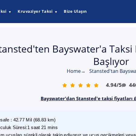
ksi
Kruvaziyer Taksi
Bize Ulaşın
▼
▼
tansted'ten Bayswater'a Taksi 
Başlıyor
Home
→
Stansted'tan Bayswa
4.94
/
5
44
Bayswater'dan Stansted'e taksi fiyatları 
safe
:
42.77
Mil
(
68.83
km)
lculuk Süresi
:
1 saat 21 mins
m uçuşları sürekli olarak takip ediyoruz ve uçuş gecikmeleri veya i