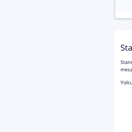
Sta
Stans
mesaf
Yolcu