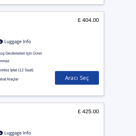
£ 404.00
Luggage Info
uş Gecikmeleri Için Ücret
ınmaz
retsiz İptal (12 Saat)
Aracı Seç
hat Araçlar
£ 425.00
Luggage Info