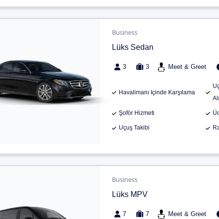
Business
Lüks Sedan
3
3
Meet & Greet
Uç
Havalimanı Içinde Karşılama
Al
Şoför Hizmeti
Üc
Uçuş Takibi
Ra
Business
Lüks MPV
7
7
Meet & Greet