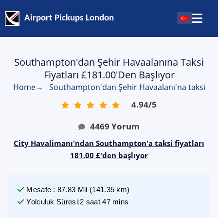
Airport Pickups London
Southampton'dan Şehir Havaalanına Taksi
Fiyatları £181.00'den Başlıyor
Home
→
Southampton'dan Şehir Havaalanı'na taksi
4.94
/
5
4469
Yorum
City Havalimanı'ndan Southampton'a taksi fiyatları
181.00 £'den başlıyor
Mesafe
:
87.83
Mil
(
141.35
km)
Yolculuk Süresi
:
2 saat 47 mins