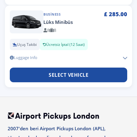
£
285.00
BUSINESS
Lüks Minibüs
8
8
Uçuş Takibi
Ücretsiz İptal (12 Saat)
Luggage Info
SELECT VEHICLE
2007'den beri Airport Pickups London (APL),