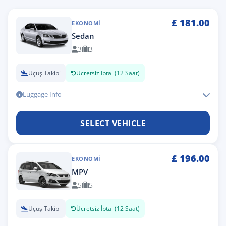
£
181.00
EKONOMI
Sedan
3
3
Uçuş Takibi
Ücretsiz İptal (12 Saat)
Luggage Info
SELECT VEHICLE
£
196.00
EKONOMI
MPV
5
5
Uçuş Takibi
Ücretsiz İptal (12 Saat)