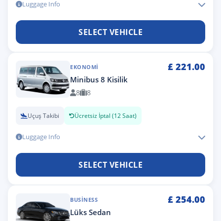
Luggage Info
SELECT VEHICLE
£
221.00
EKONOMI
Minibus 8 Kisilik
8
8
Uçuş Takibi
Ücretsiz İptal (12 Saat)
Luggage Info
SELECT VEHICLE
£
254.00
BUSINESS
Lüks Sedan