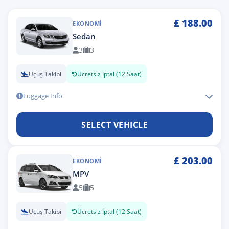
£
188.00
EKONOMI
Sedan
3
3
Uçuş Takibi
Ücretsiz İptal (12 Saat)
Luggage Info
SELECT VEHICLE
£
203.00
EKONOMI
MPV
5
5
Uçuş Takibi
Ücretsiz İptal (12 Saat)