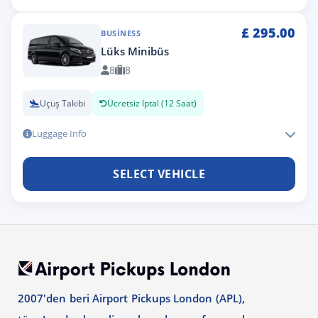
£
295.00
BUSINESS
Lüks Minibüs
8
8
Uçuş Takibi
Ücretsiz İptal (12 Saat)
Luggage Info
SELECT VEHICLE
2007'den beri Airport Pickups London (APL),