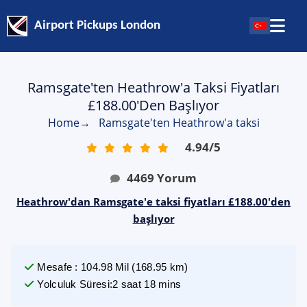
Airport Pickups London
Ramsgate'ten Heathrow'a Taksi Fiyatları
£188.00'den Başlıyor
Home
→
Ramsgate'ten Heathrow'a taksi
4.94
/
5
4469
Yorum
Heathrow'dan Ramsgate'e taksi fiyatları £188.00'den
başlıyor
Mesafe
:
104.98
Mil
(
168.95
km)
Yolculuk Süresi
:
2 saat 18 mins