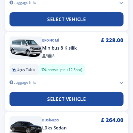
Luggage Info
SELECT VEHICLE
£
228.00
EKONOMI
Minibus 8 Kisilik
8
8
Uçuş Takibi
Ücretsiz İptal (12 Saat)
Luggage Info
SELECT VEHICLE
£
264.00
BUSINESS
Lüks Sedan