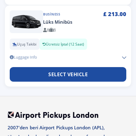
£
213.00
BUSINESS
Lüks Minibüs
8
8
Uçuş Takibi
Ücretsiz İptal (12 Saat)
Luggage Info
SELECT VEHICLE
2007'den beri Airport Pickups London (APL),