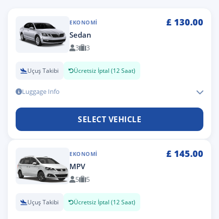
£
130.00
EKONOMI
Sedan
3
3
Uçuş Takibi
Ücretsiz İptal (12 Saat)
Luggage Info
SELECT VEHICLE
£
145.00
EKONOMI
MPV
5
5
Uçuş Takibi
Ücretsiz İptal (12 Saat)