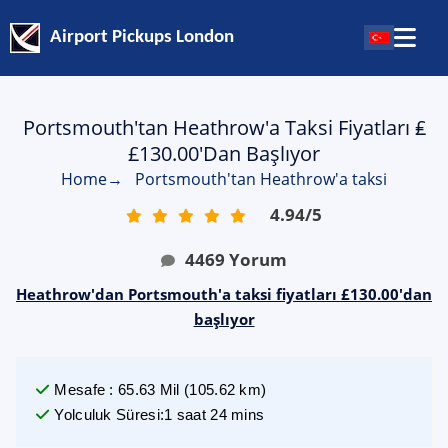
Airport Pickups London
Portsmouth'tan Heathrow'a Taksi Fiyatları ₤
£130.00'dan Başlıyor
Home
→
Portsmouth'tan Heathrow'a taksi
4.94
/
5
4469
Yorum
Heathrow'dan Portsmouth'a taksi fiyatları £130.00'dan
başlıyor
Mesafe
:
65.63
Mil
(
105.62
km)
Yolculuk Süresi
:
1 saat 24 mins