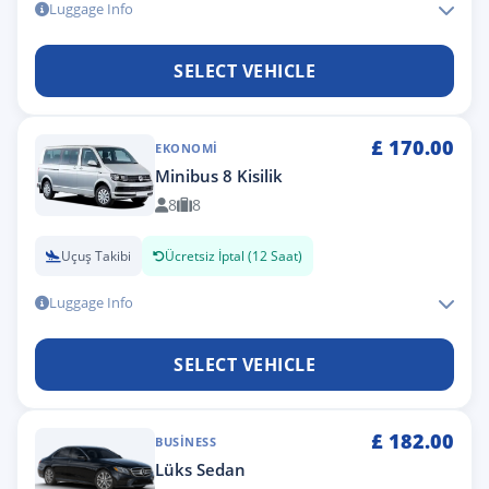
Luggage Info
SELECT VEHICLE
£
170.00
EKONOMI
Minibus 8 Kisilik
8
8
Uçuş Takibi
Ücretsiz İptal (12 Saat)
Luggage Info
SELECT VEHICLE
£
182.00
BUSINESS
Lüks Sedan