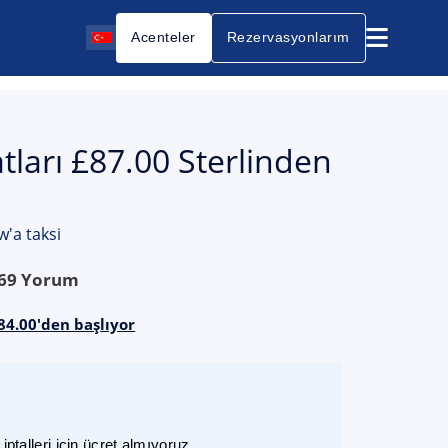
Acenteler
Rezervasyonlarım
tları £87.00 Sterlinden
'a taksi
69
Yorum
84.00'den başlıyor
ptalleri için ücret almıyoruz