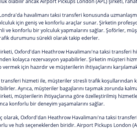
luk olabilir ancak Airport Pickups London (APL) şirketi, rahat
Londra'da havalimanı taksi transferi konusunda uzmanlaşmış b
olculuk için geniş ve konforlu araçlar sunar. Şirketin profesy
li ve konforlu bir yolculuk yapmalarını sağlar. Şoförler, m
trafik durumunu sürekli olarak takip ederler.
irketi, Oxford'dan Heathrow Havalimanı'na taksi transferi hiz
nden kolayca rezervasyon yapabilirler. Şirketin müşteri hizm
 vermek için hazırdır ve müşterilerin ihtiyaçlarını karşılamak
 transferi hizmeti ile, müşteriler stresli trafik koşullarınd
bilirler. Ayrıca, müşteriler bagajlarını taşımak zorunda kalma
irketi, müşterilerin ihtiyaçlarına göre özelleştirilmiş hizmetl
ca konforlu bir deneyim yaşamalarını sağlar.
 olarak, Oxford'dan Heathrow Havalimanı'na taksi transferi
rlu ve hızlı seçeneklerden biridir. Airport Pickups London (