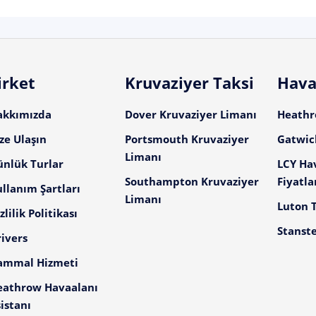
irket
Kruvaziyer Taksi
Hava
akkımızda
Dover Kruvaziyer Limanı
Heathro
ze Ulaşın
Portsmouth Kruvaziyer
Gatwick
Limanı
ünlük Turlar
LCY Ha
Southampton Kruvaziyer
Fiyatla
llanım Şartları
Limanı
Luton T
zlilik Politikası
Stanste
ivers
ammal Hizmeti
eathrow Havaalanı
istanı