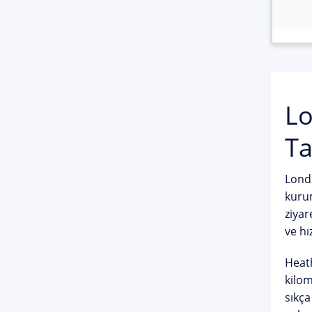
Lo
Ta
Londr
kurum
ziyar
ve hı
Heath
kilom
sıkça