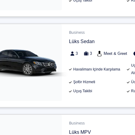
Uçuş Takibi
Ra
Business
Lüks Sedan
3
3
Meet & Greet
Uç
Havalimanı Içinde Karşılama
Al
Şoför Hizmeti
Üc
Uçuş Takibi
Ra
Business
Lüks MPV