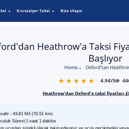
ksi
Kruvaziyer Taksi
Bize Ulaşın
▼
▼
ord'dan Heathrow'a Taksi Fiya
Başlıyor
Home
→
Oxford'tan Heathrow
4.94
/
5
44
Heathrow'dan Oxford'a taksi fiyatları £
safe
:
43.81
Mil
(
70.51
km)
lculuk Süresi
:
1 saat 1 dakika
m uçuşları sürekli olarak takip ediyoruz ve uçuş gecikmeleri veya i