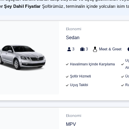
r Şey Dahil Fiyatlar
Şoförümüz, terminalin içinde yolcuları isim t
Ekonomi
Sedan
3
3
Meet & Greet
Uç
Havalimanı Içinde Karşılama
Al
Şoför Hizmeti
Üc
Uçuş Takibi
Ra
Ekonomi
MPV