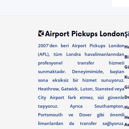
Ş
2007'den beri Airport Pickups London
H
(APL), tüm Londra havalimanlarından
Bi
profesyonel transfer hizmeti
G
sunmaktadır. Deneyimimizle, baştan
Ku
sona eksiksiz bir hizmet sunuyoruz.
Gi
Heathrow, Gatwick, Luton, Stansted veya
Dr
City Airport fark etmez, sizi güvenle
taşıyoruz. Ayrıca Southampton,
H
Portsmouth ve Dover gibi önemli
H
limanlardan da transfer sağlıyoruz.
As