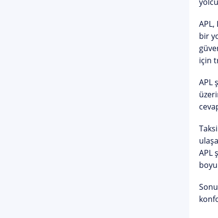
yolcu
APL, 
bir y
güven
için 
APL ş
üzeri
cevap
Taksi
ulaşa
APL ş
boyun
Sonuç
konfo