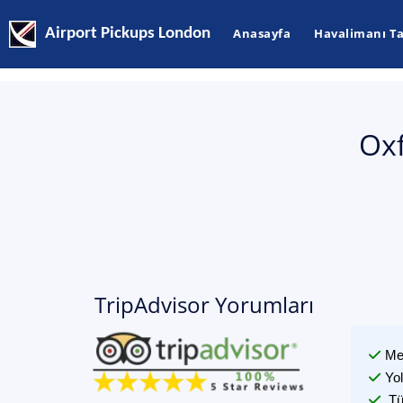
Airport Pickups London
Anasayfa
Havalimanı Ta
Oxf
TripAdvisor Yorumları
Me
Yo
Tü