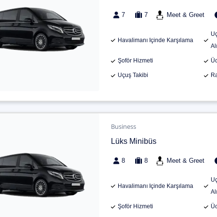
7
7
Meet & Greet
Uç
Havalimanı Içinde Karşılama
Al
Şoför Hizmeti
Üc
Uçuş Takibi
Ra
Business
Lüks Minibüs
8
8
Meet & Greet
Uç
Havalimanı Içinde Karşılama
Al
Şoför Hizmeti
Üc