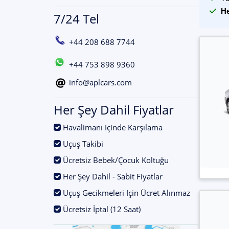
He
7/24 Tel
+44 208 688 7744
+44 753 898 9360
info@aplcars.com
Her Şey Dahil Fiyatlar
.
Havalimanı Içinde Karşılama
.
Uçuş Takibi
.
Ücretsiz Bebek/Çocuk Koltuğu
.
Her Şey Dahil - Sabit Fiyatlar
.
Uçuş Gecikmeleri Için Ücret Alınmaz
.
Ücretsiz İptal (12 Saat)