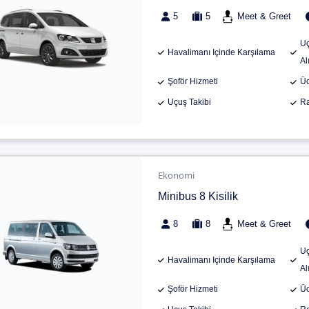
5
5
Meet & Greet
Uç
Havalimanı Içinde Karşılama
Al
Şoför Hizmeti
Üc
Uçuş Takibi
Ra
Ekonomi
Minibus 8 Kisilik
8
8
Meet & Greet
Uç
Havalimanı Içinde Karşılama
Al
Şoför Hizmeti
Üc