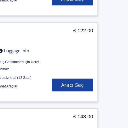
hat Araçlar
£ 122.00
Luggage Info
uş Gecikmeleri Için Ücret
ınmaz
retsiz İptal (12 Saat)
Aracı Seç
hat Araçlar
£ 143.00