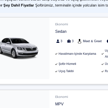
r Şey Dahil Fiyatlar
Şoförümüz, terminalin içinde yolcuları isim t
Ekonomi
Sedan
3
3
Meet & Greet
Uç
Havalimanı Içinde Karşılama
Al
Şoför Hizmeti
Üc
Uçuş Takibi
Ra
Ekonomi
MPV