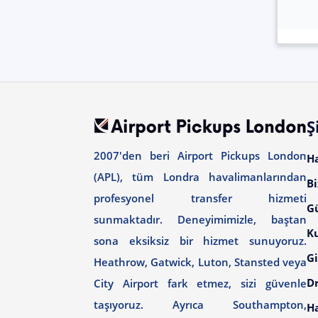
Ş
2007'den beri Airport Pickups London
H
(APL), tüm Londra havalimanlarından
Bi
profesyonel transfer hizmeti
G
sunmaktadır. Deneyimimizle, baştan
Ku
sona eksiksiz bir hizmet sunuyoruz.
Gi
Heathrow, Gatwick, Luton, Stansted veya
Dr
City Airport fark etmez, sizi güvenle
taşıyoruz. Ayrıca Southampton,
H