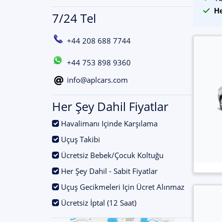
He
7/24 Tel
+44 208 688 7744
+44 753 898 9360
info@aplcars.com
Her Şey Dahil Fiyatlar
.
Havalimanı Içinde Karşılama
.
Uçuş Takibi
.
Ücretsiz Bebek/Çocuk Koltuğu
.
Her Şey Dahil - Sabit Fiyatlar
.
Uçuş Gecikmeleri Için Ücret Alınmaz
.
Ücretsiz İptal (12 Saat)