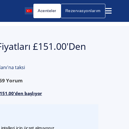
Acenteler
Rezervasyonlarım
Fiyatları £151.00'den
anı'na taksi
69
Yorum
£151.00'den başlıyor
ptalleri için ücret almıyoruz