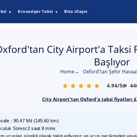
ksi
Kruvaziyer Taksi
Bize Ulaşın
▼
▼
xford'tan City Airport'a Taksi 
Başlıyor
Home
→
Oxford'tan Şehir Havaal
4.94
/
5
44
City Airport'tan Oxford'a taksi fiyatları 
safe
:
90.47
Mil
(
145.60
km)
lculuk Süresi
:
2 saat 8 mins
m uçuşları sürekli olarak takip ediyoruz ve uçuş gecikmeleri veya i