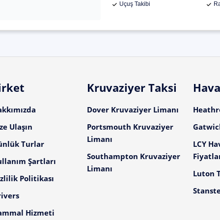
Uçuş Takibi
Ra
irket
Kruvaziyer Taksi
Hava
akkımızda
Dover Kruvaziyer Limanı
Heathro
ze Ulaşın
Portsmouth Kruvaziyer
Gatwick
Limanı
ünlük Turlar
LCY Ha
Southampton Kruvaziyer
Fiyatla
llanım Şartları
Limanı
Luton T
zlilik Politikası
Stanste
ivers
ammal Hizmeti