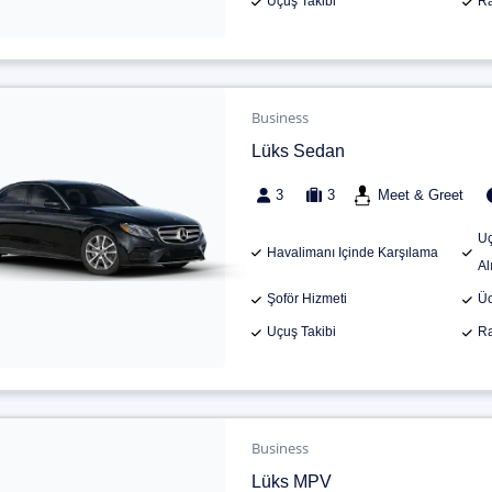
Uçuş Takibi
Ra
Business
Lüks Sedan
3
3
Meet & Greet
Uç
Havalimanı Içinde Karşılama
Al
Şoför Hizmeti
Üc
Uçuş Takibi
Ra
Business
Lüks MPV