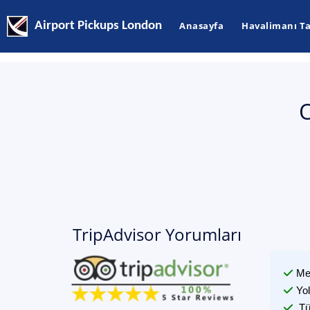
Airport Pickups London
Anasayfa
Havalimanı Ta
O
TripAdvisor Yorumları
Me
Yo
Tü