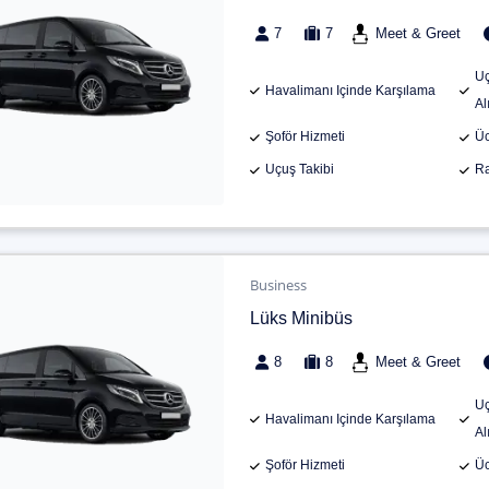
7
7
Meet & Greet
Uç
Havalimanı Içinde Karşılama
Al
Şoför Hizmeti
Üc
Uçuş Takibi
Ra
Business
Lüks Minibüs
8
8
Meet & Greet
Uç
Havalimanı Içinde Karşılama
Al
Şoför Hizmeti
Üc