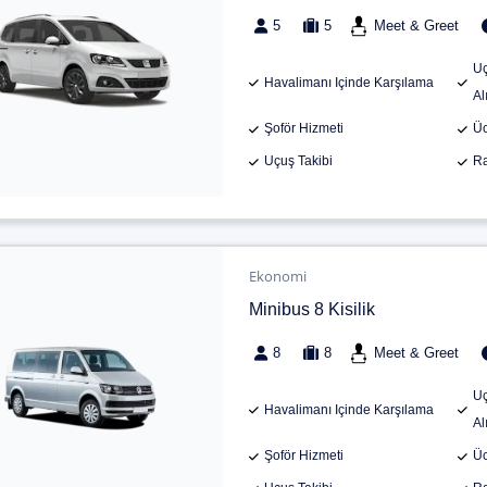
5
5
Meet & Greet
Uç
Havalimanı Içinde Karşılama
Al
Şoför Hizmeti
Üc
Uçuş Takibi
Ra
Ekonomi
Minibus 8 Kisilik
8
8
Meet & Greet
Uç
Havalimanı Içinde Karşılama
Al
Şoför Hizmeti
Üc