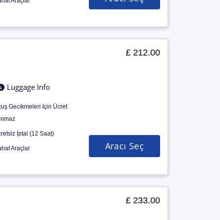
hat Araçlar
£ 212.00
Luggage Info
uş Gecikmeleri Için Ücret
ınmaz
retsiz İptal (12 Saat)
Aracı Seç
hat Araçlar
£ 233.00