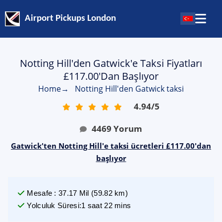
Airport Pickups London
Notting Hill'den Gatwick'e Taksi Fiyatları
£117.00'dan Başlıyor
Home
→
Notting Hill'den Gatwick taksi
4.94
/
5
4469
Yorum
Gatwick'ten Notting Hill'e taksi ücretleri £117.00'dan
başlıyor
Mesafe
:
37.17
Mil
(
59.82
km)
Yolculuk Süresi
:
1 saat 22 mins