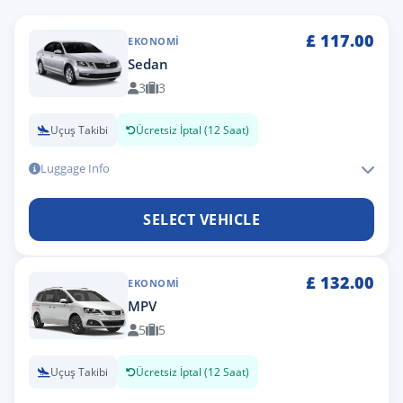
£
117.00
EKONOMI
Sedan
3
3
Uçuş Takibi
Ücretsiz İptal (12 Saat)
Luggage Info
SELECT VEHICLE
£
132.00
EKONOMI
MPV
5
5
Uçuş Takibi
Ücretsiz İptal (12 Saat)