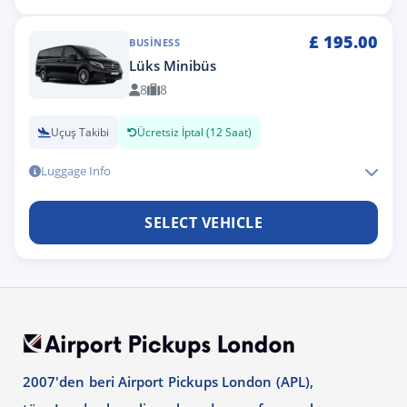
£
195.00
BUSINESS
Lüks Minibüs
8
8
Uçuş Takibi
Ücretsiz İptal (12 Saat)
Luggage Info
SELECT VEHICLE
2007'den beri Airport Pickups London (APL),