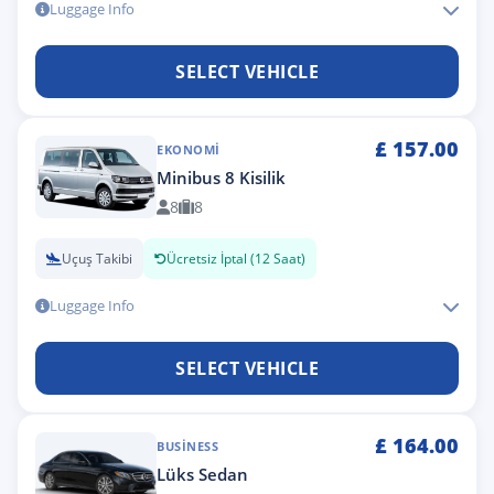
Luggage Info
SELECT VEHICLE
£
157.00
EKONOMI
Minibus 8 Kisilik
8
8
Uçuş Takibi
Ücretsiz İptal (12 Saat)
Luggage Info
SELECT VEHICLE
£
164.00
BUSINESS
Lüks Sedan