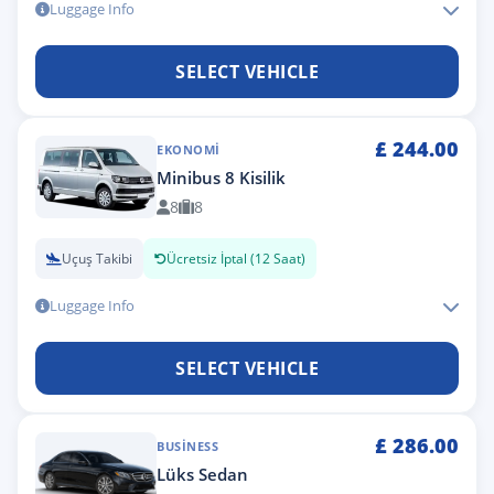
Luggage Info
SELECT VEHICLE
£
244.00
EKONOMI
Minibus 8 Kisilik
8
8
Uçuş Takibi
Ücretsiz İptal (12 Saat)
Luggage Info
SELECT VEHICLE
£
286.00
BUSINESS
Lüks Sedan