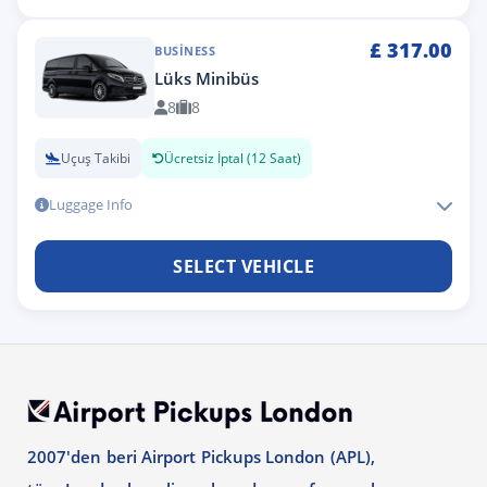
£
317.00
BUSINESS
Lüks Minibüs
8
8
Uçuş Takibi
Ücretsiz İptal (12 Saat)
Luggage Info
SELECT VEHICLE
2007'den beri Airport Pickups London (APL),