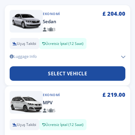
£
204.00
EKONOMI
Sedan
3
3
Uçuş Takibi
Ücretsiz İptal (12 Saat)
Luggage Info
SELECT VEHICLE
£
219.00
EKONOMI
MPV
5
5
Uçuş Takibi
Ücretsiz İptal (12 Saat)