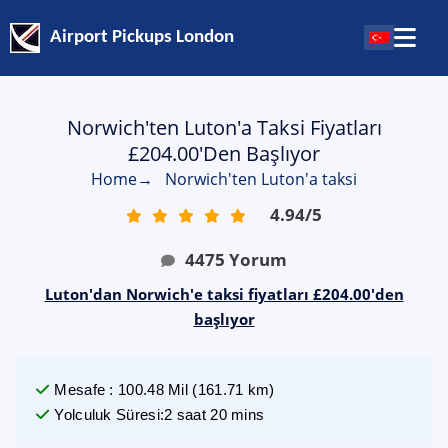
Airport Pickups London
Norwich'ten Luton'a Taksi Fiyatları
£204.00'den Başlıyor
Home
→
Norwich'ten Luton'a taksi
4.94
/
5
4475
Yorum
Luton'dan Norwich'e taksi fiyatları £204.00'den
başlıyor
Mesafe
:
100.48
Mil
(
161.71
km)
Yolculuk Süresi
:
2 saat 20 mins