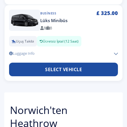
£
325.00
BUSINESS
Lüks Minibüs
8
8
Uçuş Takibi
Ücretsiz İptal (12 Saat)
Luggage Info
SELECT VEHICLE
Norwich'ten
Heathrow