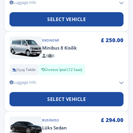
Luggage Info
SELECT VEHICLE
£
250.00
EKONOMI
Minibus 8 Kisilik
8
8
Uçuş Takibi
Ücretsiz İptal (12 Saat)
Luggage Info
SELECT VEHICLE
£
294.00
BUSINESS
Lüks Sedan