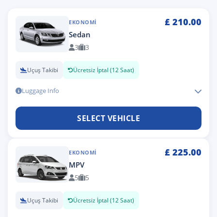
£
210.00
EKONOMI
Sedan
3
3
Uçuş Takibi
Ücretsiz İptal (12 Saat)
Luggage Info
SELECT VEHICLE
£
225.00
EKONOMI
MPV
5
5
Uçuş Takibi
Ücretsiz İptal (12 Saat)