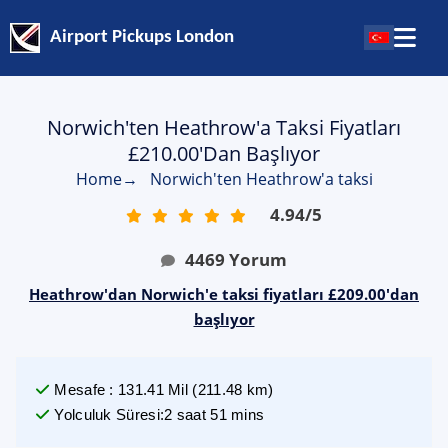
Airport Pickups London
Norwich'ten Heathrow'a Taksi Fiyatları
£210.00'dan Başlıyor
Home
→
Norwich'ten Heathrow'a taksi
4.94
/
5
4469
Yorum
Heathrow'dan Norwich'e taksi fiyatları £209.00'dan
başlıyor
Mesafe
:
131.41
Mil
(
211.48
km)
Yolculuk Süresi
:
2 saat 51 mins