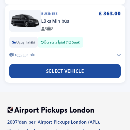
£
363.00
BUSINESS
Lüks Minibüs
8
8
Uçuş Takibi
Ücretsiz İptal (12 Saat)
Luggage Info
SELECT VEHICLE
2007'den beri Airport Pickups London (APL),