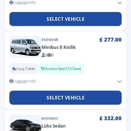
Luggage Info
SELECT VEHICLE
£
277.00
EKONOMI
Minibus 8 Kisilik
8
8
Uçuş Takibi
Ücretsiz İptal (12 Saat)
Luggage Info
SELECT VEHICLE
£
332.00
BUSINESS
Lüks Sedan