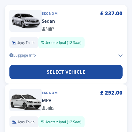
£
237.00
EKONOMI
Sedan
3
3
Uçuş Takibi
Ücretsiz İptal (12 Saat)
Luggage Info
SELECT VEHICLE
£
252.00
EKONOMI
MPV
5
5
Uçuş Takibi
Ücretsiz İptal (12 Saat)