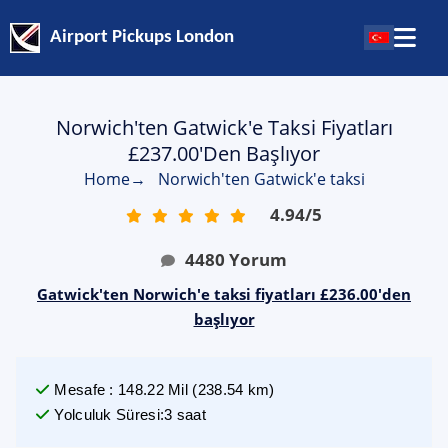
Airport Pickups London
Norwich'ten Gatwick'e Taksi Fiyatları
£237.00'den Başlıyor
Home
→
Norwich'ten Gatwick'e taksi
4.94
/
5
4480
Yorum
Gatwick'ten Norwich'e taksi fiyatları £236.00'den
başlıyor
Mesafe
:
148.22
Mil
(
238.54
km)
Yolculuk Süresi
:
3 saat