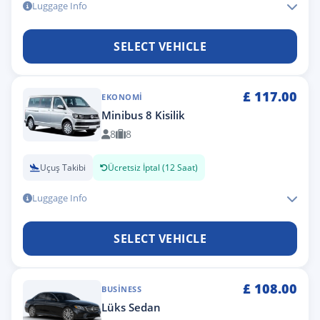
Luggage Info
SELECT VEHICLE
£
117.00
EKONOMI
Minibus 8 Kisilik
8
8
Uçuş Takibi
Ücretsiz İptal (12 Saat)
Luggage Info
SELECT VEHICLE
£
108.00
BUSINESS
Lüks Sedan