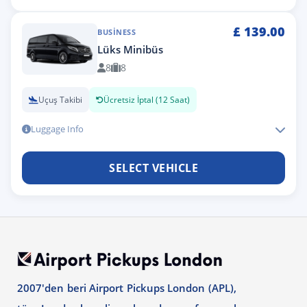
£
139.00
BUSINESS
Lüks Minibüs
8
8
Uçuş Takibi
Ücretsiz İptal (12 Saat)
Luggage Info
SELECT VEHICLE
2007'den beri Airport Pickups London (APL),