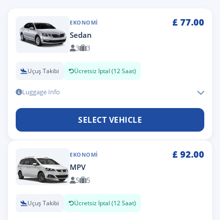
£
77.00
EKONOMI
Sedan
3
3
Uçuş Takibi
Ücretsiz İptal (12 Saat)
Luggage Info
SELECT VEHICLE
£
92.00
EKONOMI
MPV
5
5
Uçuş Takibi
Ücretsiz İptal (12 Saat)