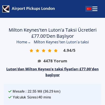
Airport Pickups London
Milton Keynes'ten Luton'a Taksi Ücretleri
£77.00'den Başlıyor
Home
→
Milton Keynes'ten Luton'a taksi
4.94
/
5
4478
Yorum
Luton'dan Milton Keynes'e taksi fiyatları £77.00'den
başlıyor
Mesafe
:
22.55
Mil
(
36.29
km)
Yolculuk Süresi
:
40 mins