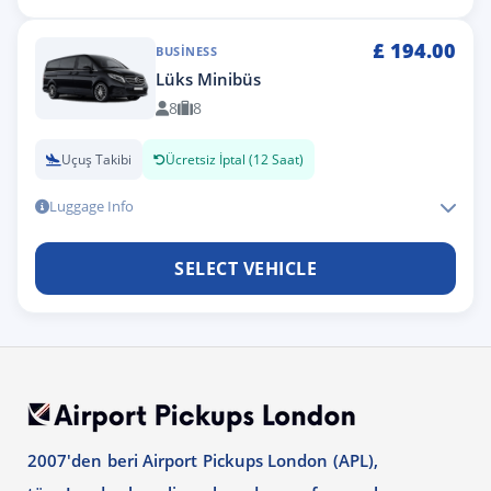
£
194.00
BUSINESS
Lüks Minibüs
8
8
Uçuş Takibi
Ücretsiz İptal (12 Saat)
Luggage Info
SELECT VEHICLE
2007'den beri Airport Pickups London (APL),