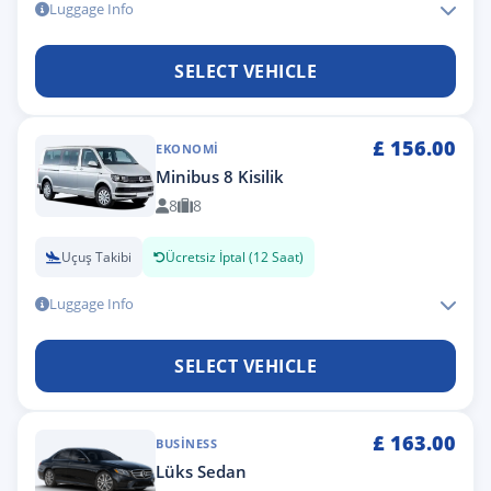
Luggage Info
SELECT VEHICLE
£
156.00
EKONOMI
Minibus 8 Kisilik
8
8
Uçuş Takibi
Ücretsiz İptal (12 Saat)
Luggage Info
SELECT VEHICLE
£
163.00
BUSINESS
Lüks Sedan