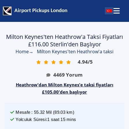
Airport Pickups London
Milton Keynes'ten Heathrow'a Taksi Fiyatları
£116.00 Sterlin'den Başlıyor
Home
→
Milton Keynes'ten Heathrow'a taksi
4.94
/
5
4469
Yorum
Heathrow'dan Milton Keynes'e taksi fiyatları
£105.00'den başlıyor
Mesafe
:
55.32
Mil
(
89.03
km)
Yolculuk Süresi
:
1 saat 15 mins