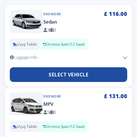
£
116.00
EKONOMI
Sedan
3
3
Uçuş Takibi
Ücretsiz İptal (12 Saat)
Luggage Info
SELECT VEHICLE
£
131.00
EKONOMI
MPV
5
5
Uçuş Takibi
Ücretsiz İptal (12 Saat)