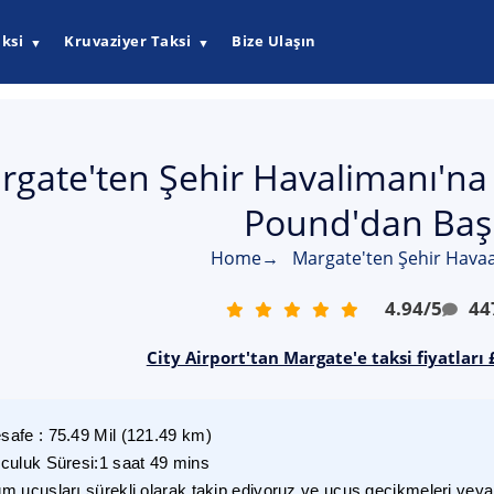
ksi
Kruvaziyer Taksi
Bize Ulaşın
▼
▼
rgate'ten Şehir Havalimanı'na T
Pound'dan Başl
Home
→
Margate'ten Şehir Havaa
4.94
/
5
44
City Airport'tan Margate'e taksi fiyatları
safe
:
75.49
Mil
(
121.49
km)
lculuk Süresi
:
1 saat 49 mins
m uçuşları sürekli olarak takip ediyoruz ve uçuş gecikmeleri veya i