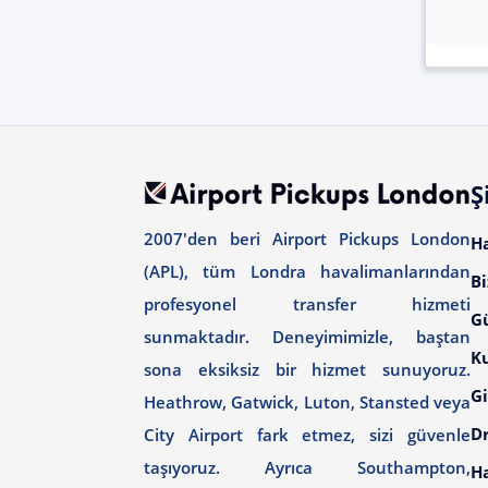
Ş
2007'den beri Airport Pickups London
H
(APL), tüm Londra havalimanlarından
Bi
profesyonel transfer hizmeti
G
sunmaktadır. Deneyimimizle, baştan
Ku
sona eksiksiz bir hizmet sunuyoruz.
Gi
Heathrow, Gatwick, Luton, Stansted veya
Dr
City Airport fark etmez, sizi güvenle
taşıyoruz. Ayrıca Southampton,
H