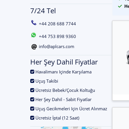
He
7/24 Tel
+44 208 688 7744
+44 753 898 9360
info@aplcars.com
Her Şey Dahil Fiyatlar
.
Havalimanı Içinde Karşılama
.
Uçuş Takibi
.
Ücretsiz Bebek/Çocuk Koltuğu
.
Her Şey Dahil - Sabit Fiyatlar
.
Uçuş Gecikmeleri Için Ücret Alınmaz
.
Ücretsiz İptal (12 Saat)