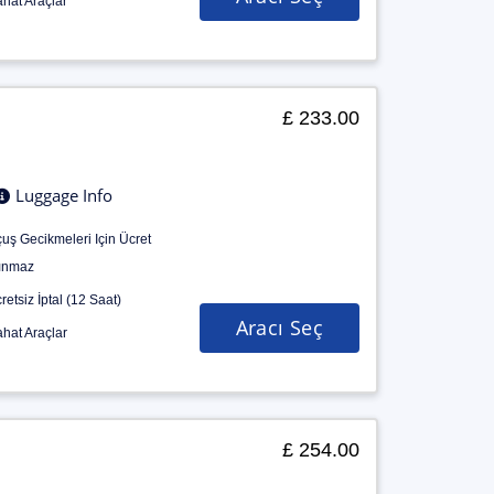
hat Araçlar
£ 233.00
Luggage Info
uş Gecikmeleri Için Ücret
ınmaz
retsiz İptal (12 Saat)
Aracı Seç
hat Araçlar
£ 254.00