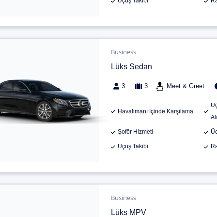
Uçuş Takibi
Ra
Business
Lüks Sedan
3
3
Meet & Greet
Uç
Havalimanı Içinde Karşılama
Al
Şoför Hizmeti
Üc
Uçuş Takibi
Ra
Business
Lüks MPV