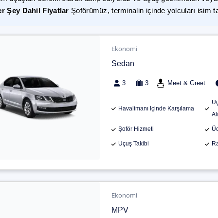
r Şey Dahil Fiyatlar
Şoförümüz, terminalin içinde yolcuları isim t
Ekonomi
Sedan
3
3
Meet & Greet
Uç
Havalimanı Içinde Karşılama
Al
Şoför Hizmeti
Üc
Uçuş Takibi
Ra
Ekonomi
MPV