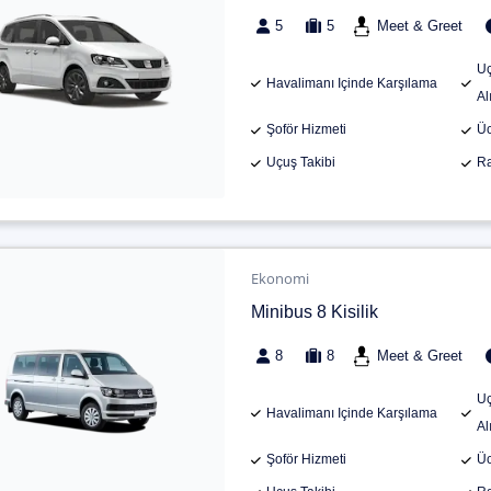
5
5
Meet & Greet
Uç
Havalimanı Içinde Karşılama
Al
Şoför Hizmeti
Üc
Uçuş Takibi
Ra
Ekonomi
Minibus 8 Kisilik
8
8
Meet & Greet
Uç
Havalimanı Içinde Karşılama
Al
Şoför Hizmeti
Üc