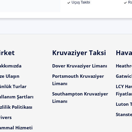
Uçuş Takibi
Ra
irket
Kruvaziyer Taksi
Hava
akkımızda
Dover Kruvaziyer Limanı
Heathro
ze Ulaşın
Portsmouth Kruvaziyer
Gatwick
Limanı
ünlük Turlar
LCY Ha
Southampton Kruvaziyer
Fiyatla
llanım Şartları
Limanı
Luton T
zlilik Politikası
Stanste
ivers
ammal Hizmeti