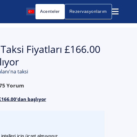
Acenteler
Rezervasyonlarım
aksi Fiyatları £166.00
ıyor
lanı'na taksi
75
Yorum
 £166.00'dan başlıyor
ptalleri için ücret almıyoruz