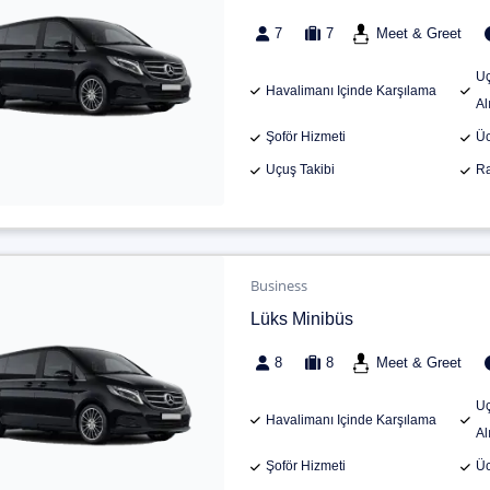
7
7
Meet & Greet
Uç
Havalimanı Içinde Karşılama
Al
Şoför Hizmeti
Üc
Uçuş Takibi
Ra
Business
Lüks Minibüs
8
8
Meet & Greet
Uç
Havalimanı Içinde Karşılama
Al
Şoför Hizmeti
Üc