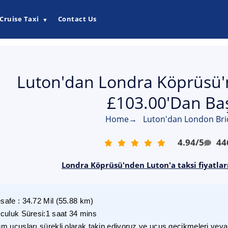
Cruise Taxi
Contact Us
▼
Luton'dan Londra Köprüsü'n
£103.00'dan Baş
Home
→
Luton'dan London Brid
4.94
/
5
44
Londra Köprüsü'nden Luton'a taksi fiyatlar
safe
:
34.72
Mil
(
55.88
km)
lculuk Süresi
:
1 saat 34 mins
m uçuşları sürekli olarak takip ediyoruz ve uçuş gecikmeleri veya i