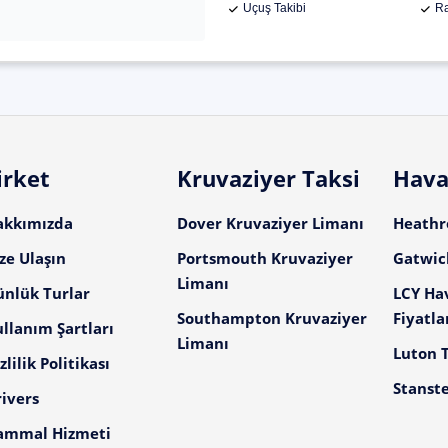
Uçuş Takibi
Ra
irket
Kruvaziyer Taksi
Hava
akkımızda
Dover Kruvaziyer Limanı
Heathro
ze Ulaşın
Portsmouth Kruvaziyer
Gatwick
Limanı
ünlük Turlar
LCY Ha
Southampton Kruvaziyer
Fiyatla
llanım Şartları
Limanı
Luton T
zlilik Politikası
Stanste
ivers
ammal Hizmeti