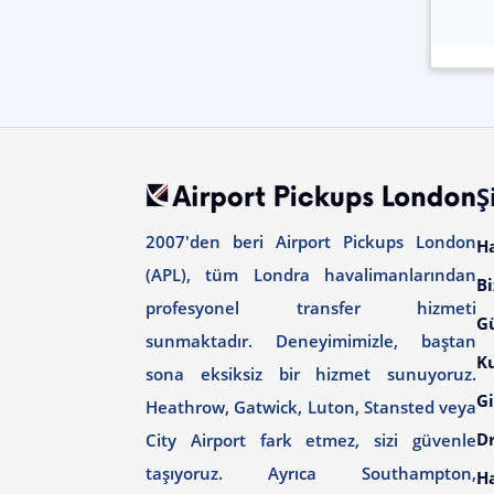
Ş
2007'den beri Airport Pickups London
H
(APL), tüm Londra havalimanlarından
Bi
profesyonel transfer hizmeti
G
sunmaktadır. Deneyimimizle, baştan
Ku
sona eksiksiz bir hizmet sunuyoruz.
Gi
Heathrow, Gatwick, Luton, Stansted veya
Dr
City Airport fark etmez, sizi güvenle
taşıyoruz. Ayrıca Southampton,
H