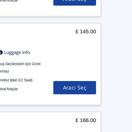
hat Araçlar
£ 145.00
Luggage Info
uş Gecikmeleri Için Ücret
ınmaz
retsiz İptal (12 Saat)
Aracı Seç
hat Araçlar
£ 166.00