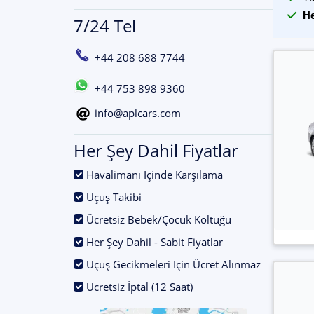
He
7/24 Tel
+44 208 688 7744
+44 753 898 9360
info@aplcars.com
Her Şey Dahil Fiyatlar
.
Havalimanı Içinde Karşılama
.
Uçuş Takibi
.
Ücretsiz Bebek/Çocuk Koltuğu
.
Her Şey Dahil - Sabit Fiyatlar
.
Uçuş Gecikmeleri Için Ücret Alınmaz
.
Ücretsiz İptal (12 Saat)