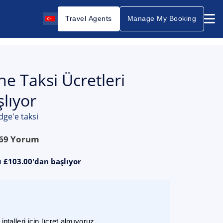
Travel Agents
Manage My Booking
e Taksi Ücretleri
lıyor
ge'e taksi
69
Yorum
ı £103.00'dan başlıyor
ptalleri için ücret almıyoruz