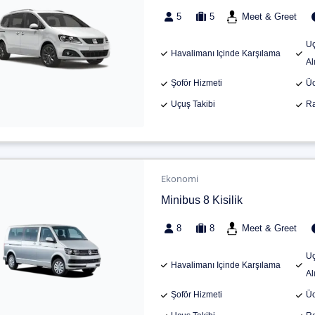
5
5
Meet & Greet
Uç
Havalimanı Içinde Karşılama
Al
Şoför Hizmeti
Üc
Uçuş Takibi
Ra
Ekonomi
Minibus 8 Kisilik
8
8
Meet & Greet
Uç
Havalimanı Içinde Karşılama
Al
Şoför Hizmeti
Üc