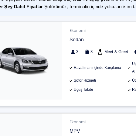
r Şey Dahil Fiyatlar
Şoförümüz, terminalin içinde yolcuları isim t
Ekonomi
Sedan
3
3
Meet & Greet
Uç
Havalimanı Içinde Karşılama
Al
Şoför Hizmeti
Üc
Uçuş Takibi
Ra
Ekonomi
MPV