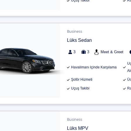
Uçuş Takibi
Ra
Business
Lüks Sedan
3
3
Meet & Greet
Uç
Havalimanı Içinde Karşılama
Al
Şoför Hizmeti
Üc
Uçuş Takibi
Ra
Business
Lüks MPV