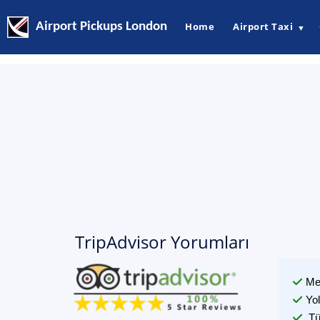
Airport Pickups London
Home
Airport Taxi
▼
TripAdvisor Yorumları
Me
Yo
Tü