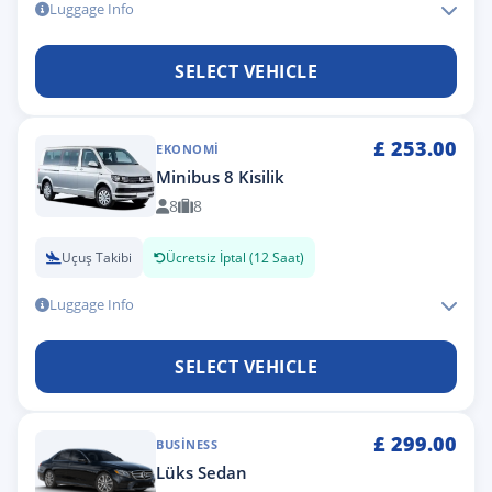
Luggage Info
SELECT VEHICLE
£
253.00
EKONOMI
Minibus 8 Kisilik
8
8
Uçuş Takibi
Ücretsiz İptal (12 Saat)
Luggage Info
SELECT VEHICLE
£
299.00
BUSINESS
Lüks Sedan