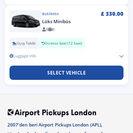
£
330.00
BUSINESS
Lüks Minibüs
8
8
Uçuş Takibi
Ücretsiz İptal (12 Saat)
Luggage Info
SELECT VEHICLE
2007'den beri Airport Pickups London (APL),