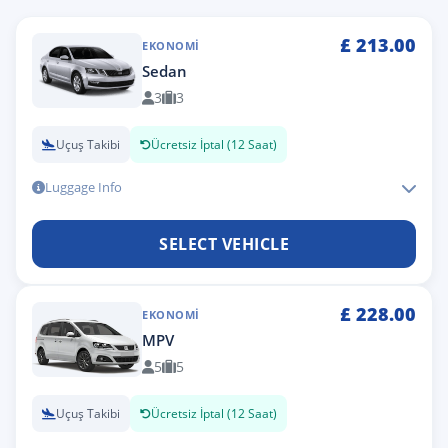
£
213.00
EKONOMI
Sedan
3
3
Uçuş Takibi
Ücretsiz İptal (12 Saat)
Luggage Info
SELECT VEHICLE
£
228.00
EKONOMI
MPV
5
5
Uçuş Takibi
Ücretsiz İptal (12 Saat)