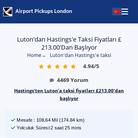
Airport Pickups London
Luton'dan Hastings'e Taksi Fiyatları £
213.00'dan Başlıyor
Home
→
Luton'dan Hastings'e taksi
4.94
/
5
4469
Yorum
Hastings'ten Luton'a taksi fiyatları £213.00'dan
başlıyor
Mesafe
:
108.64
Mil
(
174.84
km)
Yolculuk Süresi
:
2 saat 25 mins