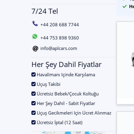
He
7/24 Tel
+44 208 688 7744
+44 753 898 9360
info@aplcars.com
Her Şey Dahil Fiyatlar
.
Havalimanı Içinde Karşılama
.
Uçuş Takibi
.
Ücretsiz Bebek/Çocuk Koltuğu
.
Her Şey Dahil - Sabit Fiyatlar
.
Uçuş Gecikmeleri Için Ücret Alınmaz
.
Ücretsiz İptal (12 Saat)