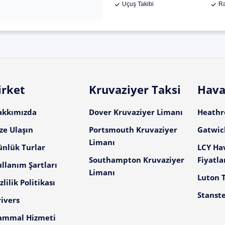
Uçuş Takibi
Ra
irket
Kruvaziyer Taksi
Hava
akkımızda
Dover Kruvaziyer Limanı
Heathro
ze Ulaşın
Portsmouth Kruvaziyer
Gatwick
Limanı
ünlük Turlar
LCY Ha
Southampton Kruvaziyer
Fiyatla
llanım Şartları
Limanı
Luton T
zlilik Politikası
Stanste
ivers
ammal Hizmeti