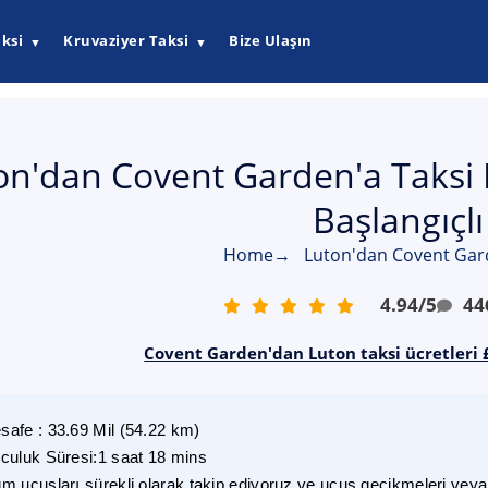
ksi
Kruvaziyer Taksi
Bize Ulaşın
▼
▼
on'dan Covent Garden'a Taksi Fi
Başlangıçlı
Home
→
Luton'dan Covent Gard
4.94
/
5
44
Covent Garden'dan Luton taksi ücretleri 
safe
:
33.69
Mil
(
54.22
km)
lculuk Süresi
:
1 saat 18 mins
m uçuşları sürekli olarak takip ediyoruz ve uçuş gecikmeleri veya i