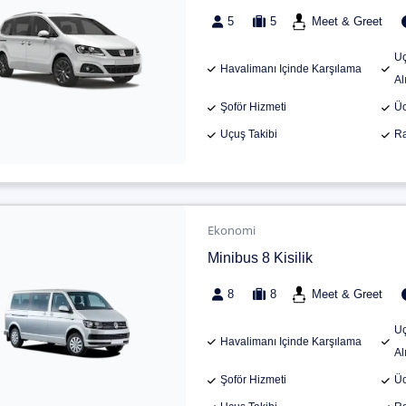
5
5
Meet & Greet
Uç
Havalimanı Içinde Karşılama
Al
Şoför Hizmeti
Üc
Uçuş Takibi
Ra
Ekonomi
Minibus 8 Kisilik
8
8
Meet & Greet
Uç
Havalimanı Içinde Karşılama
Al
Şoför Hizmeti
Üc