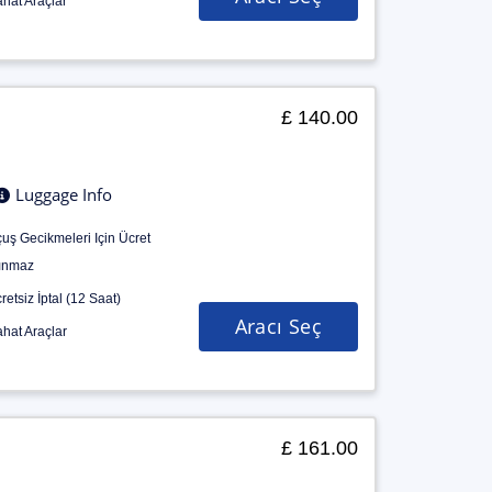
hat Araçlar
£ 140.00
Luggage Info
uş Gecikmeleri Için Ücret
ınmaz
retsiz İptal (12 Saat)
Aracı Seç
hat Araçlar
£ 161.00