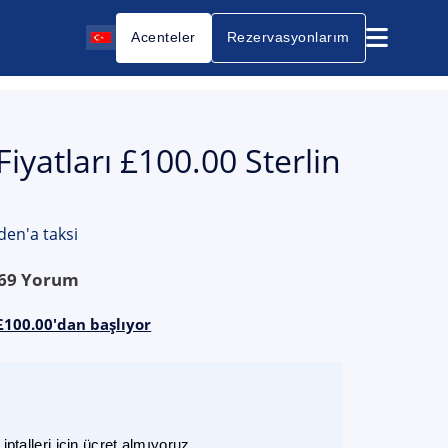
Acenteler
Rezervasyonlarım
yatları £100.00 Sterlin
en'a taksi
69
Yorum
£100.00'dan başlıyor
ptalleri için ücret almıyoruz