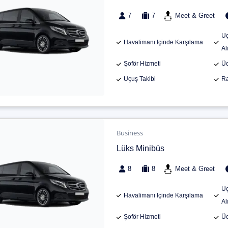
7
7
Meet & Greet
Uç
Havalimanı Içinde Karşılama
Al
Şoför Hizmeti
Üc
Uçuş Takibi
Ra
Business
Lüks Minibüs
8
8
Meet & Greet
Uç
Havalimanı Içinde Karşılama
Al
Şoför Hizmeti
Üc