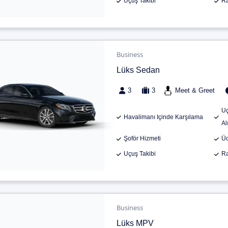
Uçuş Takibi
Ra
Business
Lüks Sedan
3
3
Meet & Greet
Uç
Havalimanı Içinde Karşılama
Al
Şoför Hizmeti
Üc
Uçuş Takibi
Ra
Business
Lüks MPV