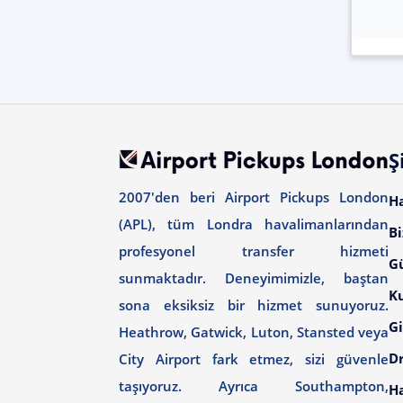
Ş
2007'den beri Airport Pickups London
H
(APL), tüm Londra havalimanlarından
Bi
profesyonel transfer hizmeti
G
sunmaktadır. Deneyimimizle, baştan
Ku
sona eksiksiz bir hizmet sunuyoruz.
Gi
Heathrow, Gatwick, Luton, Stansted veya
Dr
City Airport fark etmez, sizi güvenle
taşıyoruz. Ayrıca Southampton,
H