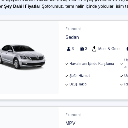
r Şey Dahil Fiyatlar
Şoförümüz, terminalin içinde yolcuları isim t
Ekonomi
Sedan
3
3
Meet & Greet
Uç
Havalimanı Içinde Karşılama
Al
Şoför Hizmeti
Üc
Uçuş Takibi
Ra
Ekonomi
MPV