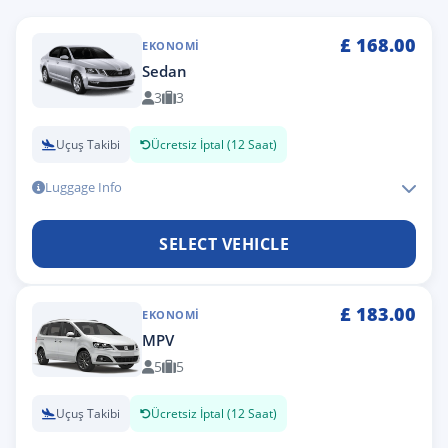
£
168.00
EKONOMI
Sedan
3
3
Uçuş Takibi
Ücretsiz İptal (12 Saat)
Luggage Info
SELECT VEHICLE
£
183.00
EKONOMI
MPV
5
5
Uçuş Takibi
Ücretsiz İptal (12 Saat)