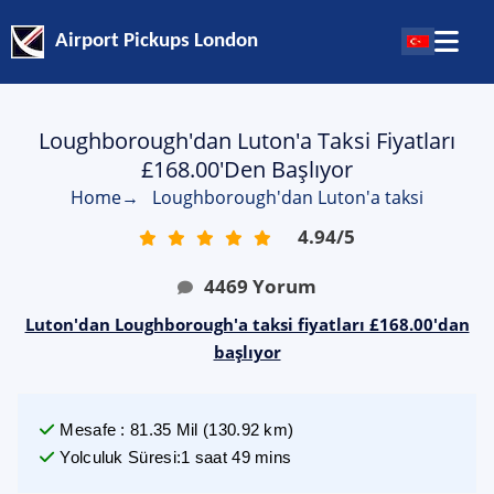
Airport Pickups London
Loughborough'dan Luton'a Taksi Fiyatları
£168.00'den Başlıyor
Home
→
Loughborough'dan Luton'a taksi
4.94
/
5
4469
Yorum
Luton'dan Loughborough'a taksi fiyatları £168.00'dan
başlıyor
Mesafe
:
81.35
Mil
(
130.92
km)
Yolculuk Süresi
:
1 saat 49 mins