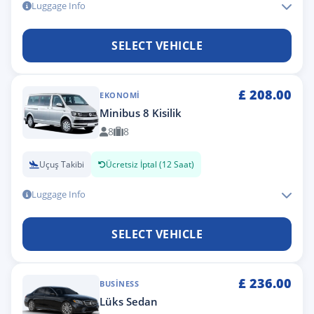
Luggage Info
SELECT VEHICLE
£
208.00
EKONOMI
Minibus 8 Kisilik
8
8
Uçuş Takibi
Ücretsiz İptal (12 Saat)
Luggage Info
SELECT VEHICLE
£
236.00
BUSINESS
Lüks Sedan