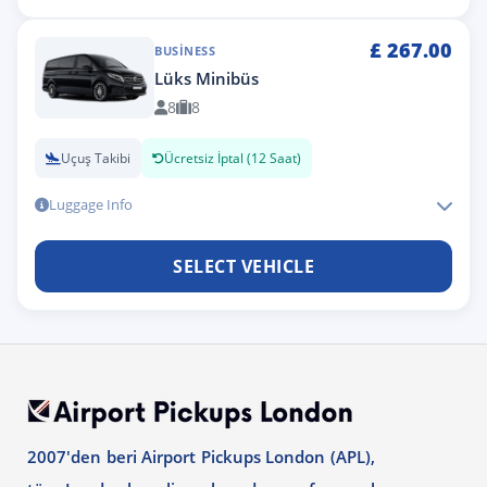
£
267.00
BUSINESS
Lüks Minibüs
8
8
Uçuş Takibi
Ücretsiz İptal (12 Saat)
Luggage Info
SELECT VEHICLE
2007'den beri Airport Pickups London (APL),