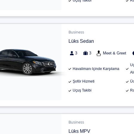
Uçuş Takibi
Ra
Business
Lüks Sedan
3
3
Meet & Greet
Uç
Havalimanı Içinde Karşılama
Al
Şoför Hizmeti
Üc
Uçuş Takibi
Ra
Business
Lüks MPV