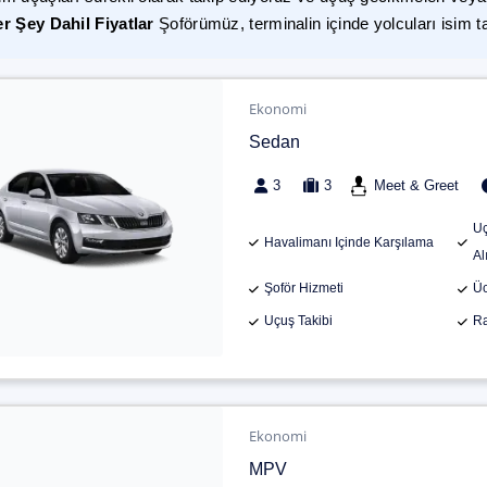
r Şey Dahil Fiyatlar
Şoförümüz, terminalin içinde yolcuları isim t
Ekonomi
Sedan
3
3
Meet & Greet
Uç
Havalimanı Içinde Karşılama
Al
Şoför Hizmeti
Üc
Uçuş Takibi
Ra
Ekonomi
MPV