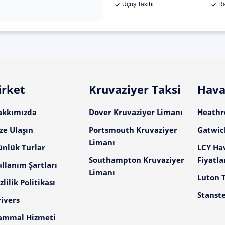
Uçuş Takibi
Ra
irket
Kruvaziyer Taksi
Hava
akkımızda
Dover Kruvaziyer Limanı
Heathro
ze Ulaşın
Portsmouth Kruvaziyer
Gatwick
Limanı
ünlük Turlar
LCY Ha
Southampton Kruvaziyer
Fiyatla
llanım Şartları
Limanı
Luton T
zlilik Politikası
Stanste
ivers
ammal Hizmeti