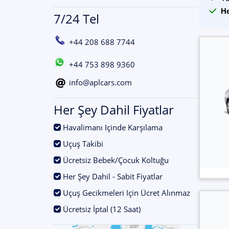
He
7/24 Tel
+44 208 688 7744
+44 753 898 9360
info@aplcars.com
Her Şey Dahil Fiyatlar
.
Havalimanı Içinde Karşılama
.
Uçuş Takibi
.
Ücretsiz Bebek/Çocuk Koltuğu
.
Her Şey Dahil - Sabit Fiyatlar
.
Uçuş Gecikmeleri Için Ücret Alınmaz
.
Ücretsiz İptal (12 Saat)