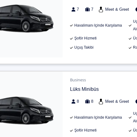
7
7
Meet & Greet
Uç
Havalimanı Içinde Karşılama
Al
Şoför Hizmeti
Üc
Uçuş Takibi
Ra
Business
Lüks Minibüs
8
8
Meet & Greet
Uç
Havalimanı Içinde Karşılama
Al
Şoför Hizmeti
Üc