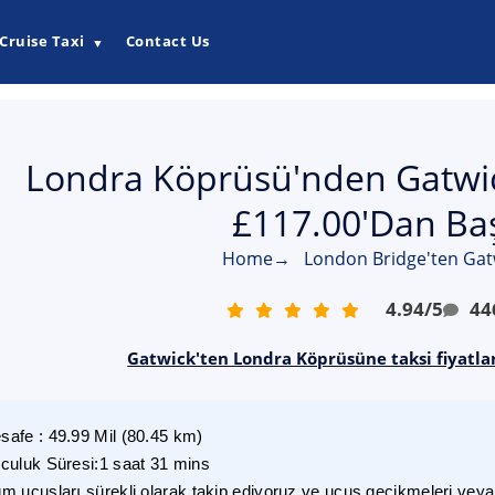
Cruise Taxi
Contact Us
▼
Londra Köprüsü'nden Gatwick
£117.00'dan Baş
Home
→
London Bridge'ten Gatw
4.94
/
5
44
Gatwick'ten Londra Köprüsüne taksi fiyatlar
safe
:
49.99
Mil
(
80.45
km)
lculuk Süresi
:
1 saat 31 mins
m uçuşları sürekli olarak takip ediyoruz ve uçuş gecikmeleri veya i