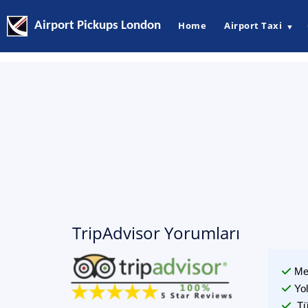
Airport Pickups London
Home
Airport Taxi
▼
TripAdvisor Yorumları
Me
Yo
Tü