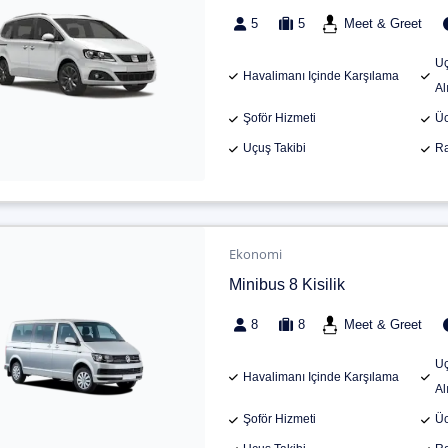
5
5
Meet & Greet
Uç
Havalimanı Içinde Karşılama
Al
Şoför Hizmeti
Üc
Uçuş Takibi
Ra
Ekonomi
Minibus 8 Kisilik
8
8
Meet & Greet
Uç
Havalimanı Içinde Karşılama
Al
Şoför Hizmeti
Üc