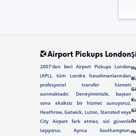
Ş
2007'den beri Airport Pickups London
H
(APL), tüm Londra havalimanlarından
Bi
profesyonel transfer hizmeti
G
sunmaktadır. Deneyimimizle, baştan
Ku
sona eksiksiz bir hizmet sunuyoruz.
Gi
Heathrow, Gatwick, Luton, Stansted veya
Dr
City Airport fark etmez, sizi güvenle
taşıyoruz. Ayrıca Southampton,
H