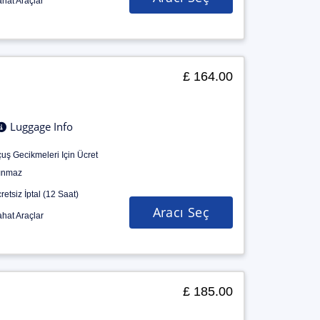
hat Araçlar
£ 164.00
Luggage Info
uş Gecikmeleri Için Ücret
ınmaz
retsiz İptal (12 Saat)
Aracı Seç
hat Araçlar
£ 185.00