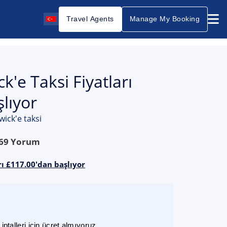
Travel Agents
Manage My Booking
'e Taksi Fiyatları
lıyor
ick'e taksi
69
Yorum
ı £117.00'dan başlıyor
ptalleri için ücret almıyoruz