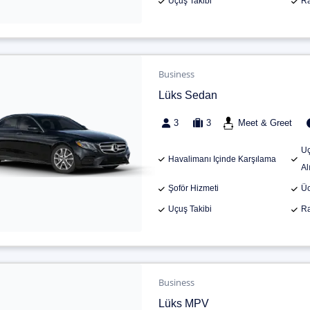
Uçuş Takibi
Ra
Business
Lüks Sedan
3
3
Meet & Greet
Uç
Havalimanı Içinde Karşılama
Al
Şoför Hizmeti
Üc
Uçuş Takibi
Ra
Business
Lüks MPV