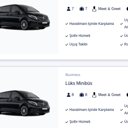
7
7
Meet & Greet
Uç
Havalimanı Içinde Karşılama
Al
Şoför Hizmeti
Üc
Uçuş Takibi
Ra
Business
Lüks Minibüs
8
8
Meet & Greet
Uç
Havalimanı Içinde Karşılama
Al
Şoför Hizmeti
Üc