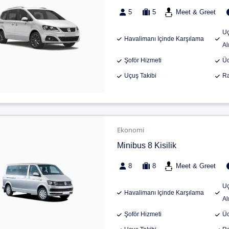
5
5
Meet & Greet
Uç
Havalimanı Içinde Karşılama
Al
Şoför Hizmeti
Üc
Uçuş Takibi
Ra
Ekonomi
Minibus 8 Kisilik
8
8
Meet & Greet
Uç
Havalimanı Içinde Karşılama
Al
Şoför Hizmeti
Üc