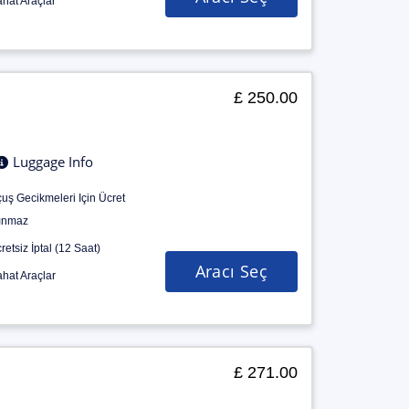
hat Araçlar
£ 250.00
Luggage Info
uş Gecikmeleri Için Ücret
ınmaz
retsiz İptal (12 Saat)
Aracı Seç
hat Araçlar
£ 271.00