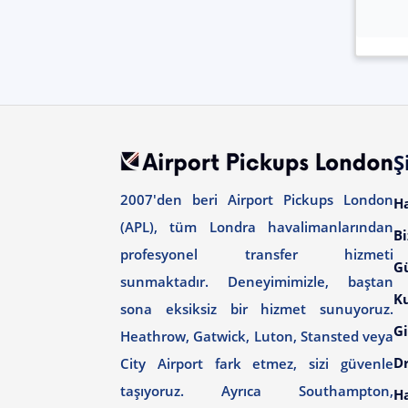
Ş
2007'den beri Airport Pickups London
H
(APL), tüm Londra havalimanlarından
Bi
profesyonel transfer hizmeti
G
sunmaktadır. Deneyimimizle, baştan
Ku
sona eksiksiz bir hizmet sunuyoruz.
Gi
Heathrow, Gatwick, Luton, Stansted veya
Dr
City Airport fark etmez, sizi güvenle
taşıyoruz. Ayrıca Southampton,
H