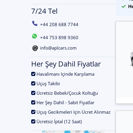
He
7/24 Tel
+44 208 688 7744
+44 753 898 9360
info@aplcars.com
Her Şey Dahil Fiyatlar
.
Havalimanı Içinde Karşılama
.
Uçuş Takibi
.
Ücretsiz Bebek/Çocuk Koltuğu
.
Her Şey Dahil - Sabit Fiyatlar
.
Uçuş Gecikmeleri Için Ücret Alınmaz
.
Ücretsiz İptal (12 Saat)