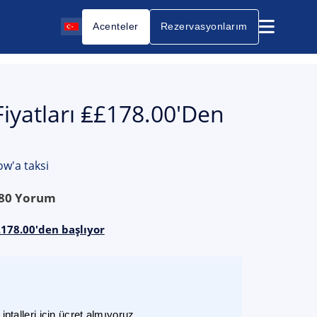
Acenteler
Rezervasyonlarım
Fiyatları ₤£178.00'den
ow'a taksi
80
Yorum
£178.00'den başlıyor
ptalleri için ücret almıyoruz