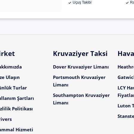
Uçuş Takibi
Ra
irket
Kruvaziyer Taksi
Hava
akkımızda
Dover Kruvaziyer Limanı
Heathro
ze Ulaşın
Portsmouth Kruvaziyer
Gatwick
Limanı
ünlük Turlar
LCY Ha
Southampton Kruvaziyer
Fiyatla
llanım Şartları
Limanı
Luton T
zlilik Politikası
Stanste
ivers
ammal Hizmeti