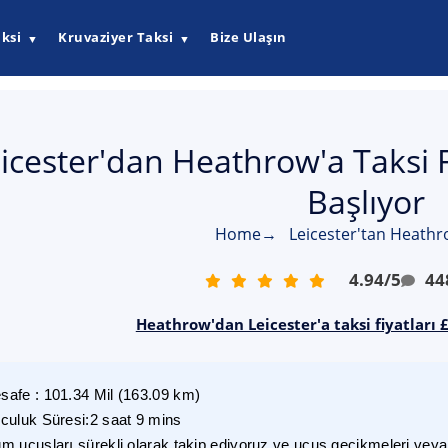
ksi
Kruvaziyer Taksi
Bize Ulaşın
▼
▼
icester'dan Heathrow'a Taksi 
Başlıyor
Home
→
Leicester'tan Heathr
4.94
/
5
44
Heathrow'dan Leicester'a taksi fiyatları 
safe
:
101.34
Mil
(
163.09
km)
lculuk Süresi
:
2 saat 9 mins
m uçuşları sürekli olarak takip ediyoruz ve uçuş gecikmeleri veya i