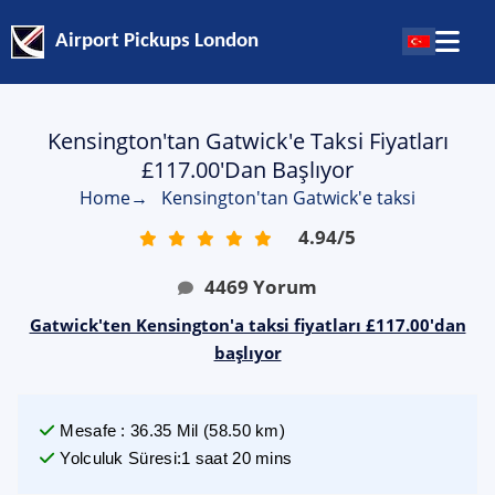
Airport Pickups London
Kensington'tan Gatwick'e Taksi Fiyatları
£117.00'dan Başlıyor
Home
→
Kensington'tan Gatwick'e taksi
4.94
/
5
4469
Yorum
Gatwick'ten Kensington'a taksi fiyatları £117.00'dan
başlıyor
Mesafe
:
36.35
Mil
(
58.50
km)
Yolculuk Süresi
:
1 saat 20 mins