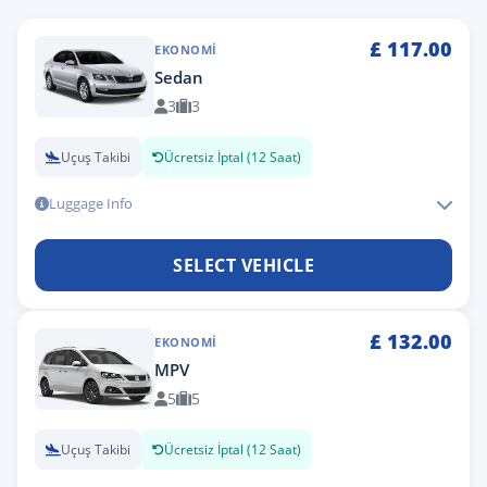
£
117.00
EKONOMI
Sedan
3
3
Uçuş Takibi
Ücretsiz İptal (12 Saat)
Luggage Info
SELECT VEHICLE
£
132.00
EKONOMI
MPV
5
5
Uçuş Takibi
Ücretsiz İptal (12 Saat)