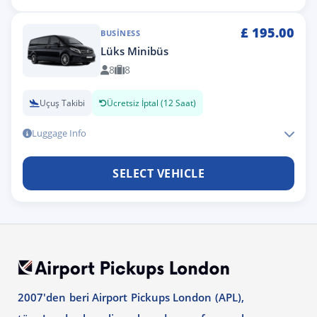
£
195.00
BUSINESS
Lüks Minibüs
8
8
Uçuş Takibi
Ücretsiz İptal (12 Saat)
Luggage Info
SELECT VEHICLE
2007'den beri Airport Pickups London (APL),