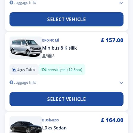
Luggage Info
SELECT VEHICLE
£
157.00
EKONOMI
Minibus 8 Kisilik
8
8
Uçuş Takibi
Ücretsiz İptal (12 Saat)
Luggage Info
SELECT VEHICLE
£
164.00
BUSINESS
Lüks Sedan