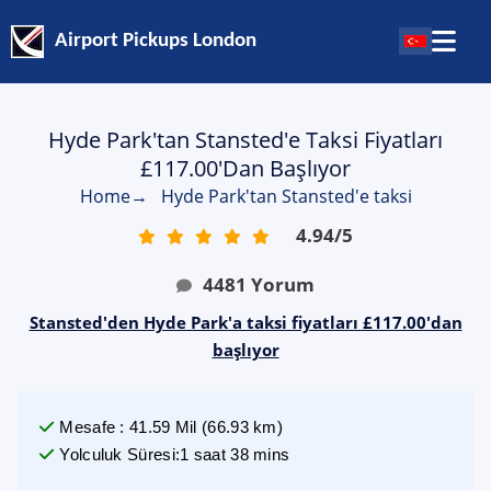
Airport Pickups London
Hyde Park'tan Stansted'e Taksi Fiyatları
£117.00'dan Başlıyor
Home
→
Hyde Park'tan Stansted'e taksi
4.94
/
5
4481
Yorum
Stansted'den Hyde Park'a taksi fiyatları £117.00'dan
başlıyor
Mesafe
:
41.59
Mil
(
66.93
km)
Yolculuk Süresi
:
1 saat 38 mins