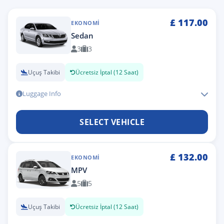
£
117.00
EKONOMI
Sedan
3
3
Uçuş Takibi
Ücretsiz İptal (12 Saat)
Luggage Info
SELECT VEHICLE
£
132.00
EKONOMI
MPV
5
5
Uçuş Takibi
Ücretsiz İptal (12 Saat)