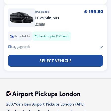
£
195.00
BUSINESS
Lüks Minibüs
8
8
Uçuş Takibi
Ücretsiz İptal (12 Saat)
Luggage Info
SELECT VEHICLE
2007'den beri Airport Pickups London (APL),