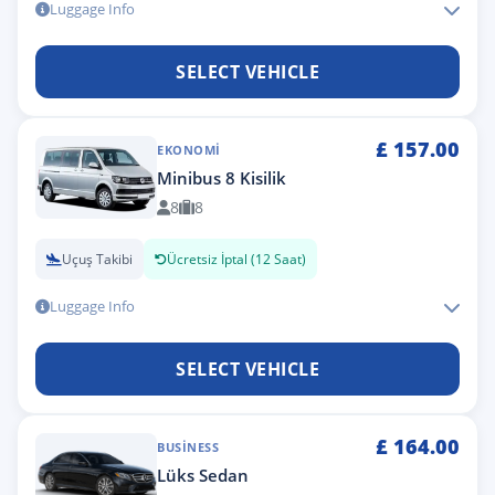
Luggage Info
SELECT VEHICLE
£
157.00
EKONOMI
Minibus 8 Kisilik
8
8
Uçuş Takibi
Ücretsiz İptal (12 Saat)
Luggage Info
SELECT VEHICLE
£
164.00
BUSINESS
Lüks Sedan