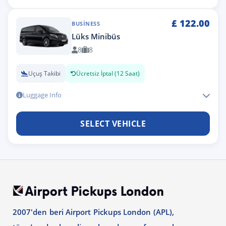
£
122.00
BUSINESS
Lüks Minibüs
8
8
Uçuş Takibi
Ücretsiz İptal (12 Saat)
Luggage Info
SELECT VEHICLE
2007'den beri Airport Pickups London (APL),