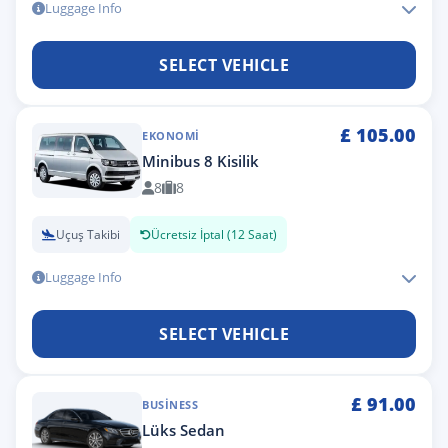
Luggage Info
SELECT VEHICLE
£
105.00
EKONOMI
Minibus 8 Kisilik
8
8
Uçuş Takibi
Ücretsiz İptal (12 Saat)
Luggage Info
SELECT VEHICLE
£
91.00
BUSINESS
Lüks Sedan