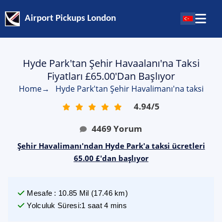
Airport Pickups London
Hyde Park'tan Şehir Havaalanı'na Taksi
Fiyatları £65.00'dan Başlıyor
Home
→
Hyde Park'tan Şehir Havalimanı'na taksi
4.94
/
5
4469
Yorum
Şehir Havalimanı'ndan Hyde Park'a taksi ücretleri
65.00 £'dan başlıyor
Mesafe
:
10.85
Mil
(
17.46
km)
Yolculuk Süresi
:
1 saat 4 mins