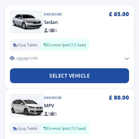
£
65.00
EKONOMI
Sedan
3
3
Uçuş Takibi
Ücretsiz İptal (12 Saat)
Luggage Info
SELECT VEHICLE
£
80.00
EKONOMI
MPV
5
5
Uçuş Takibi
Ücretsiz İptal (12 Saat)