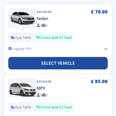
£
70.00
EKONOMI
Sedan
3
3
Uçuş Takibi
Ücretsiz İptal (12 Saat)
Luggage Info
SELECT VEHICLE
£
85.00
EKONOMI
MPV
5
5
Uçuş Takibi
Ücretsiz İptal (12 Saat)