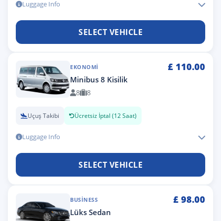
Luggage Info
SELECT VEHICLE
£
110.00
EKONOMI
Minibus 8 Kisilik
8
8
Uçuş Takibi
Ücretsiz İptal (12 Saat)
Luggage Info
SELECT VEHICLE
£
98.00
BUSINESS
Lüks Sedan