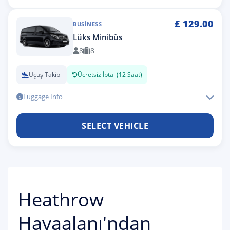
£
129.00
BUSINESS
Lüks Minibüs
8
8
Uçuş Takibi
Ücretsiz İptal (12 Saat)
Luggage Info
SELECT VEHICLE
Heathrow
Havaalanı'ndan