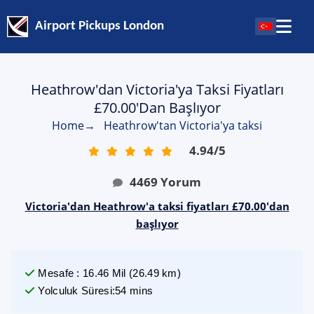
Airport Pickups London
Heathrow'dan Victoria'ya Taksi Fiyatları
£70.00'dan Başlıyor
Home
→
Heathrow'tan Victoria'ya taksi
4.94
/
5
4469
Yorum
Victoria'dan Heathrow'a taksi fiyatları £70.00'dan
başlıyor
Mesafe
:
16.46
Mil
(
26.49
km)
Yolculuk Süresi
:
54 mins