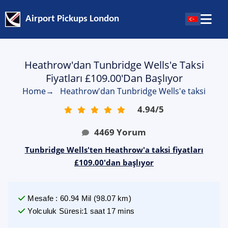
Airport Pickups London
Heathrow'dan Tunbridge Wells'e Taksi
Fiyatları £109.00'dan Başlıyor
Home
→
Heathrow'dan Tunbridge Wells'e taksi
4.94
/
5
4469
Yorum
Tunbridge Wells'ten Heathrow'a taksi fiyatları
£109.00'dan başlıyor
Mesafe
:
60.94
Mil
(
98.07
km)
Yolculuk Süresi
:
1 saat 17 mins