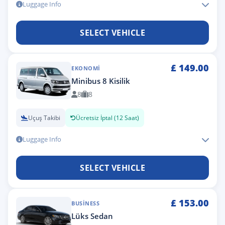
Luggage Info
SELECT VEHICLE
£
149.00
EKONOMI
Minibus 8 Kisilik
8
8
Uçuş Takibi
Ücretsiz İptal (12 Saat)
Luggage Info
SELECT VEHICLE
£
153.00
BUSINESS
Lüks Sedan