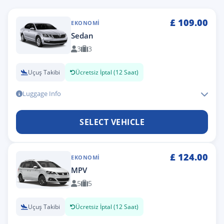
£
109.00
EKONOMI
Sedan
3
3
Uçuş Takibi
Ücretsiz İptal (12 Saat)
Luggage Info
SELECT VEHICLE
£
124.00
EKONOMI
MPV
5
5
Uçuş Takibi
Ücretsiz İptal (12 Saat)