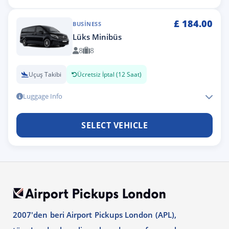
£
184.00
BUSINESS
Lüks Minibüs
8
8
Uçuş Takibi
Ücretsiz İptal (12 Saat)
Luggage Info
SELECT VEHICLE
2007'den beri Airport Pickups London (APL),