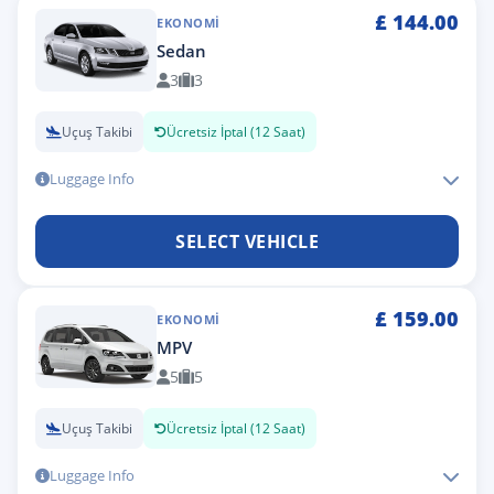
£
144.00
EKONOMI
Sedan
3
3
Uçuş Takibi
Ücretsiz İptal (12 Saat)
Luggage Info
SELECT VEHICLE
£
159.00
EKONOMI
MPV
5
5
Uçuş Takibi
Ücretsiz İptal (12 Saat)
Luggage Info