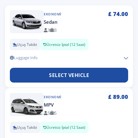
£
74.00
EKONOMI
Sedan
3
3
Uçuş Takibi
Ücretsiz İptal (12 Saat)
Luggage Info
SELECT VEHICLE
£
89.00
EKONOMI
MPV
5
5
Uçuş Takibi
Ücretsiz İptal (12 Saat)