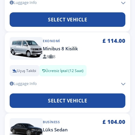
Luggage Info
SELECT VEHICLE
£
114.00
EKONOMI
Minibus 8 Kisilik
8
8
Uçuş Takibi
Ücretsiz İptal (12 Saat)
Luggage Info
SELECT VEHICLE
£
104.00
BUSINESS
Lüks Sedan