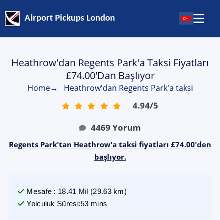
Airport Pickups London
Heathrow'dan Regents Park'a Taksi Fiyatları
£74.00'dan Başlıyor
Home
→
Heathrow'dan Regents Park'a taksi
4.94
/
5
4469
Yorum
Regents Park'tan Heathrow'a taksi fiyatları £74.00'den
başlıyor.
Mesafe
:
18.41
Mil
(
29.63
km)
Yolculuk Süresi
:
53 mins