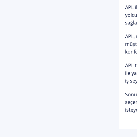
APL i
yolcu
sağla
APL, 
müşte
konfo
APL t
ile y
iş se
Sonuç
seçen
istey