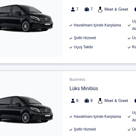
7
7
Meet & Greet
Uç
Havalimanı Içinde Karşılama
Al
Şoför Hizmeti
Üc
Uçuş Takibi
Ra
Business
Lüks Minibüs
8
8
Meet & Greet
Uç
Havalimanı Içinde Karşılama
Al
Şoför Hizmeti
Üc