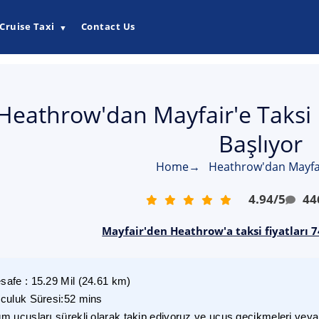
Cruise Taxi
Contact Us
▼
Heathrow'dan Mayfair'e Taksi 
Başlıyor
Home
→
Heathrow'dan Mayfai
4.94
/
5
44
Mayfair'den Heathrow'a taksi fiyatları 7
safe
:
15.29
Mil
(
24.61
km)
lculuk Süresi
:
52 mins
m uçuşları sürekli olarak takip ediyoruz ve uçuş gecikmeleri veya i