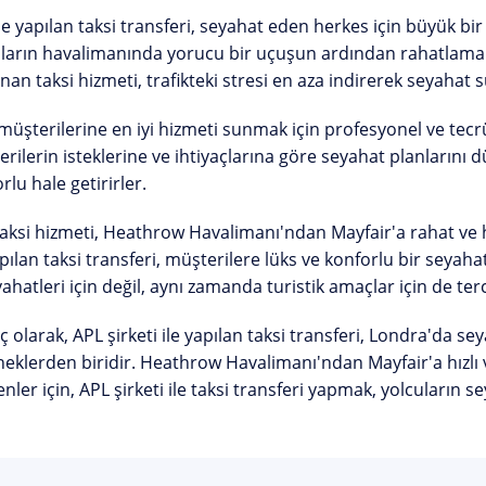
le yapılan taksi transferi, seyahat eden herkes için büyük bir 
ların havalimanında yorucu bir uçuşun ardından rahatlamalar
nan taksi hizmeti, trafikteki stresi en aza indirerek seyahat sü
müşterilerine en iyi hizmeti sunmak için profesyonel ve tecr
rilerin isteklerine ve ihtiyaçlarına göre seyahat planlarını
rlu hale getirirler.
aksi hizmeti, Heathrow Havalimanı'ndan Mayfair'a rahat ve hız
apılan taksi transferi, müşterilere lüks ve konforlu bir seyah
yahatleri için değil, aynı zamanda turistik amaçlar için de terci
 olarak, APL şirketi ile yapılan taksi transferi, Londra'da se
eklerden biridir. Heathrow Havalimanı'ndan Mayfair'a hızlı 
enler için, APL şirketi ile taksi transferi yapmak, yolcuların se