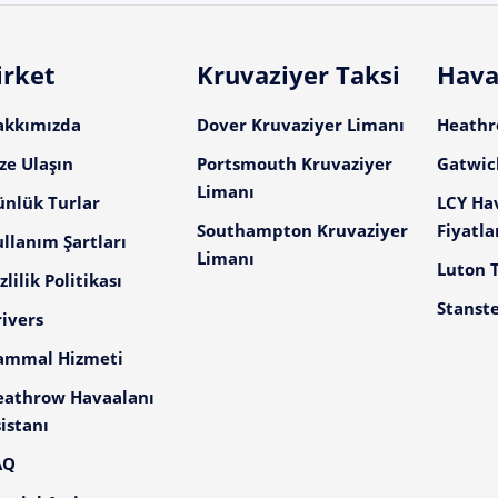
irket
Kruvaziyer Taksi
Hava
akkımızda
Dover Kruvaziyer Limanı
Heathro
ze Ulaşın
Portsmouth Kruvaziyer
Gatwick
Limanı
ünlük Turlar
LCY Ha
Southampton Kruvaziyer
Fiyatla
llanım Şartları
Limanı
Luton T
zlilik Politikası
Stanste
ivers
ammal Hizmeti
eathrow Havaalanı
istanı
AQ