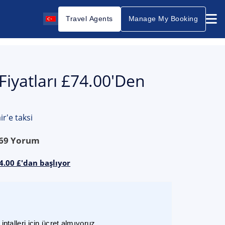
Travel Agents
Manage My Booking
Fiyatları £74.00'den
r'e taksi
69
Yorum
4.00 £'dan başlıyor
ptalleri için ücret almıyoruz