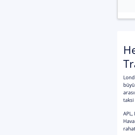
He
Tr
Londo
büyük
arası
taksi
APL, 
Haval
rahat