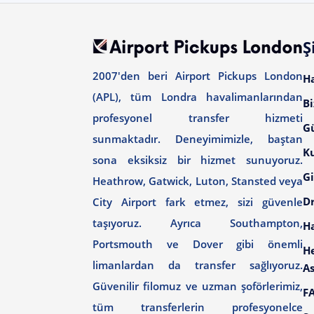
Ş
2007'den beri Airport Pickups London
H
(APL), tüm Londra havalimanlarından
Bi
profesyonel transfer hizmeti
G
sunmaktadır. Deneyimimizle, baştan
Ku
sona eksiksiz bir hizmet sunuyoruz.
Gi
Heathrow, Gatwick, Luton, Stansted veya
Dr
City Airport fark etmez, sizi güvenle
taşıyoruz. Ayrıca Southampton,
H
Portsmouth ve Dover gibi önemli
H
limanlardan da transfer sağlıyoruz.
As
Güvenilir filomuz ve uzman şoförlerimiz,
F
tüm transferlerin profesyonelce