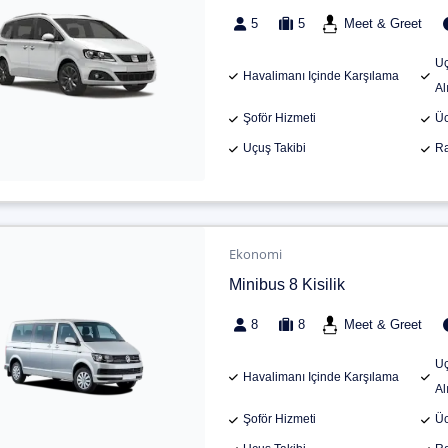
5
5
Meet & Greet
Uç
Havalimanı Içinde Karşılama
Al
Şoför Hizmeti
Üc
Uçuş Takibi
Ra
Ekonomi
Minibus 8 Kisilik
8
8
Meet & Greet
Uç
Havalimanı Içinde Karşılama
Al
Şoför Hizmeti
Üc