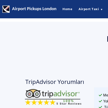
Airport Pickups London
Home
Airport Taxi
▼
TripAdvisor Yorumları
Me
Yo
Tü