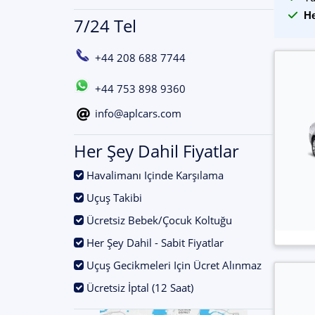
He
7/24 Tel
+44 208 688 7744
+44 753 898 9360
info@aplcars.com
Her Şey Dahil Fiyatlar
.
Havalimanı Içinde Karşılama
.
Uçuş Takibi
.
Ücretsiz Bebek/Çocuk Koltuğu
.
Her Şey Dahil - Sabit Fiyatlar
.
Uçuş Gecikmeleri Için Ücret Alınmaz
.
Ücretsiz İptal (12 Saat)