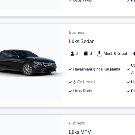
Uçuş Takibi
Ra
Business
Lüks Sedan
3
3
Meet & Greet
Uç
Havalimanı Içinde Karşılama
Al
Şoför Hizmeti
Üc
Uçuş Takibi
Ra
Business
Lüks MPV