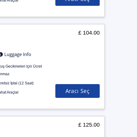
hat Araçlar
£ 104.00
Luggage Info
uş Gecikmeleri Için Ücret
ınmaz
retsiz İptal (12 Saat)
Aracı Seç
hat Araçlar
£ 125.00