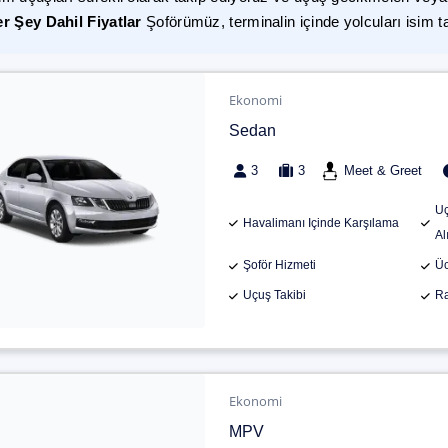
r Şey Dahil Fiyatlar
Şoförümüz, terminalin içinde yolcuları isim t
Ekonomi
Sedan
3
3
Meet & Greet
Uç
Havalimanı Içinde Karşılama
Al
Şoför Hizmeti
Üc
Uçuş Takibi
Ra
Ekonomi
MPV