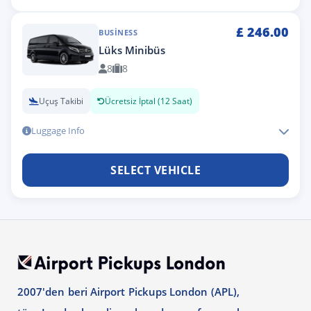
£
246.00
BUSINESS
Lüks Minibüs
8
8
Uçuş Takibi
Ücretsiz İptal (12 Saat)
Luggage Info
SELECT VEHICLE
2007'den beri Airport Pickups London (APL),