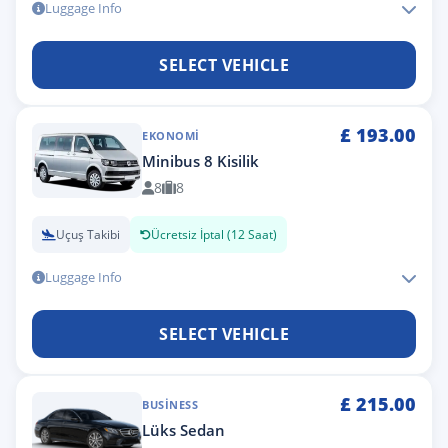
Luggage Info
SELECT VEHICLE
£
193.00
EKONOMI
Minibus 8 Kisilik
8
8
Uçuş Takibi
Ücretsiz İptal (12 Saat)
Luggage Info
SELECT VEHICLE
£
215.00
BUSINESS
Lüks Sedan