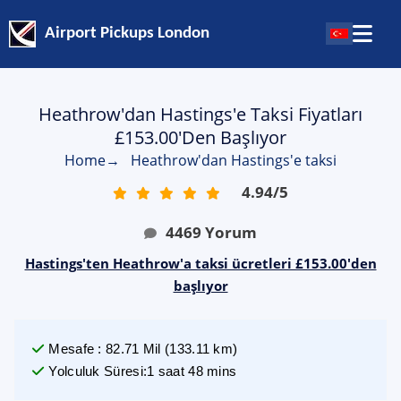
Airport Pickups London
Heathrow'dan Hastings'e Taksi Fiyatları
£153.00'den Başlıyor
Home
→
Heathrow'dan Hastings'e taksi
4.94
/
5
4469
Yorum
Hastings'ten Heathrow'a taksi ücretleri £153.00'den
başlıyor
Mesafe
:
82.71
Mil
(
133.11
km)
Yolculuk Süresi
:
1 saat 48 mins