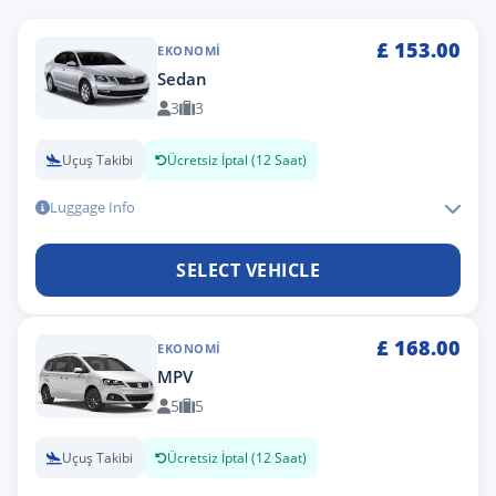
£
153.00
EKONOMI
Sedan
3
3
Uçuş Takibi
Ücretsiz İptal (12 Saat)
Luggage Info
SELECT VEHICLE
£
168.00
EKONOMI
MPV
5
5
Uçuş Takibi
Ücretsiz İptal (12 Saat)