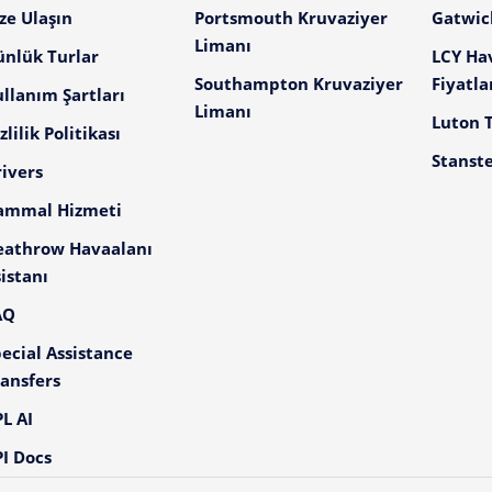
ze Ulaşın
Portsmouth Kruvaziyer
Gatwick
Limanı
ünlük Turlar
LCY Ha
Southampton Kruvaziyer
Fiyatla
llanım Şartları
Limanı
Luton T
zlilik Politikası
Stanste
ivers
ammal Hizmeti
eathrow Havaalanı
istanı
AQ
ecial Assistance
ansfers
L AI
I Docs