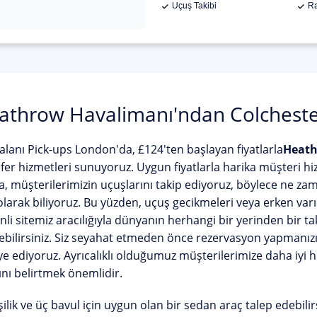
Uçuş Takibi
Ra
athrow Havalimanı'ndan Colchester
lanı Pick-ups London'da, £124'ten başlayan fiyatlarla
Heath
fer hizmetleri sunuyoruz. Uygun fiyatlarla harika müşteri 
a, müşterilerimizin uçuşlarını takip ediyoruz, böylece ne za
larak biliyoruz. Bu yüzden, uçuş gecikmeleri veya erken varış
li sitemiz aracılığıyla dünyanın herhangi bir yerinden bir ta
bilirsiniz. Siz seyahat etmeden önce rezervasyon yapmanızı ve
ye ediyoruz. Ayrıcalıklı olduğumuz müşterilerimize daha iyi 
ını belirtmek önemlidir.
şilik ve üç bavul için uygun olan bir sedan araç talep edebilir