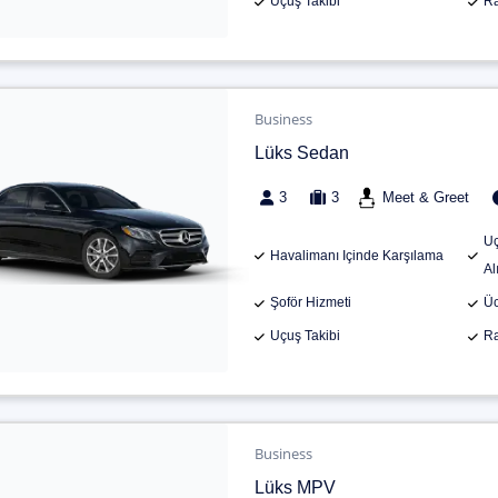
Uçuş Takibi
Ra
Business
Lüks Sedan
3
3
Meet & Greet
Uç
Havalimanı Içinde Karşılama
Al
Şoför Hizmeti
Üc
Uçuş Takibi
Ra
Business
Lüks MPV