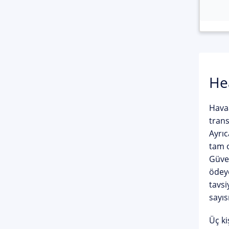
He
Havaa
trans
Ayrıc
tam o
Güven
ödeye
tavsi
sayıs
Üç ki