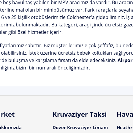
ve beş bavul taşıyabilen bir MPV aracımız da vardır. Bu aracın ü
terline mal olan bir minibüsümüz var. Farklı araçlarla sey
 16 ve 25 kişilik otobüslerimizle Colchester'a gidebilirsiniz. İş
orimiz bulunmaktadır. Bu kategori, araç içinde ücretsiz gazet
lar gibi özel hizmetler içerir.
iyatlarımız sabittir. Biz müşterilerimizle çok şeffafız, bu ne
olabilirsiniz. İstek üzerine ücretsiz bebek koltukları sağlıyor
rde buluşma ve karşılama fırsatı da elde edeceksiniz.
Airpor
liğiniz bizim bir numaralı önceliğimizdir.
irket
Kruvaziyer Taksi
Hava
akkımızda
Dover Kruvaziyer Limanı
Heathro