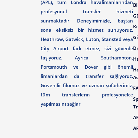
(APL), tüm Londra havalimanlarından
Bi
profesyonel transfer hizmeti
G
sunmaktadır. Deneyimimizle, baştan
Ku
sona eksiksiz bir hizmet sunuyoruz.
Gi
Heathrow, Gatwick, Luton, Stansted veya
Dr
City Airport fark etmez, sizi güvenle
taşıyoruz. Ayrıca Southampton,
H
Portsmouth ve Dover gibi önemli
H
limanlardan da transfer sağlıyoruz.
As
Güvenilir filomuz ve uzman şoförlerimiz,
F
tüm transferlerin profesyonelce
Sp
yapılmasını sağlar
Tr
AP
AP