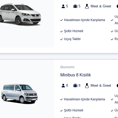
5
5
Meet & Greet
Uç
Havalimanı Içinde Karşılama
Al
Şoför Hizmeti
Üc
Uçuş Takibi
Ra
Ekonomi
Minibus 8 Kisilik
8
8
Meet & Greet
Uç
Havalimanı Içinde Karşılama
Al
Şoför Hizmeti
Üc