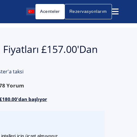
Acenteler
Rezervasyonlarım
 Fiyatları £157.00'dan
er'a taksi
78
Yorum
 £180.00'dan başlıyor
ptalleri için ücret almıyoruz