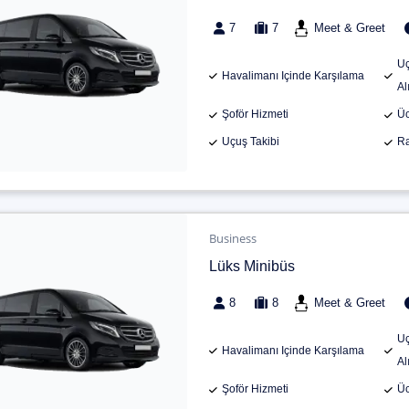
7
7
Meet & Greet
Uç
Havalimanı Içinde Karşılama
Al
Şoför Hizmeti
Üc
Uçuş Takibi
Ra
Business
Lüks Minibüs
8
8
Meet & Greet
Uç
Havalimanı Içinde Karşılama
Al
Şoför Hizmeti
Üc