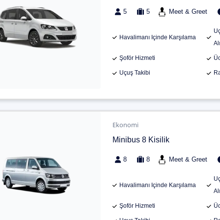
5
5
Meet & Greet
Uç
Havalimanı Içinde Karşılama
Al
Şoför Hizmeti
Üc
Uçuş Takibi
Ra
Ekonomi
Minibus 8 Kisilik
8
8
Meet & Greet
Uç
Havalimanı Içinde Karşılama
Al
Şoför Hizmeti
Üc