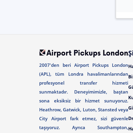
Ş
2007'den beri Airport Pickups London
H
(APL), tüm Londra havalimanlarından
Bi
profesyonel transfer hizmeti
G
sunmaktadır. Deneyimimizle, baştan
Ku
sona eksiksiz bir hizmet sunuyoruz.
Gi
Heathrow, Gatwick, Luton, Stansted veya
Dr
City Airport fark etmez, sizi güvenle
taşıyoruz. Ayrıca Southampton,
H