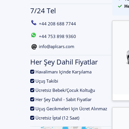
He
7/24 Tel
+44 208 688 7744
+44 753 898 9360
info@aplcars.com
Her Şey Dahil Fiyatlar
.
Havalimanı Içinde Karşılama
.
Uçuş Takibi
.
Ücretsiz Bebek/Çocuk Koltuğu
.
Her Şey Dahil - Sabit Fiyatlar
.
Uçuş Gecikmeleri Için Ücret Alınmaz
.
Ücretsiz İptal (12 Saat)