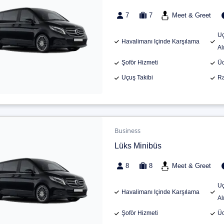
7
7
Meet & Greet
Uç
Havalimanı Içinde Karşılama
Al
Şoför Hizmeti
Üc
Uçuş Takibi
Ra
Business
Lüks Minibüs
8
8
Meet & Greet
Uç
Havalimanı Içinde Karşılama
Al
Şoför Hizmeti
Üc