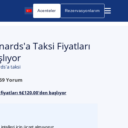
Acenteler
Rezervasyonlarım
ards'a Taksi Fiyatları
lıyor
ds'a taksi
69
Yorum
fiyatları ₺£120.00'den başlıyor
ptalleri için ücret almıyoruz