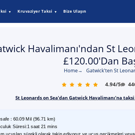
ksi
Kruvaziyer Taksi
Bize Ulaşın
▼
▼
twick Havalimanı'ndan St Leon
£120.00'dan Baş
Home
→
Gatwick'ten St Leonar
4.94
/
5
44
St Leonards on Sea'dan Gatwick Havalimanı'na taksi 
safe
:
60.09
Mil
(
96.71
km)
lculuk Süresi
:
1 saat 21 mins
m uçuşları sürekli olarak takip ediyoruz ve uçuş gecikmeleri veya i