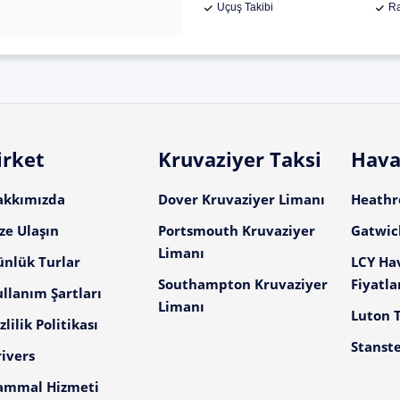
Uçuş Takibi
Ra
irket
Kruvaziyer Taksi
Hava
akkımızda
Dover Kruvaziyer Limanı
Heathro
ze Ulaşın
Portsmouth Kruvaziyer
Gatwick
Limanı
ünlük Turlar
LCY Ha
Southampton Kruvaziyer
Fiyatla
llanım Şartları
Limanı
Luton T
zlilik Politikası
Stanste
ivers
ammal Hizmeti