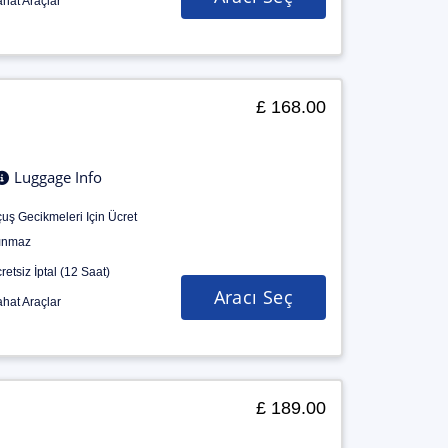
hat Araçlar
£ 168.00
Luggage Info
uş Gecikmeleri Için Ücret
ınmaz
retsiz İptal (12 Saat)
Aracı Seç
hat Araçlar
£ 189.00