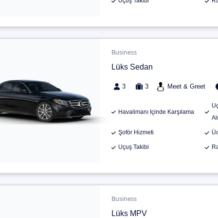
Uçuş Takibi
Ra
Business
Lüks Sedan
3
3
Meet & Greet
Uç
Havalimanı Içinde Karşılama
Al
Şoför Hizmeti
Üc
Uçuş Takibi
Ra
Business
Lüks MPV