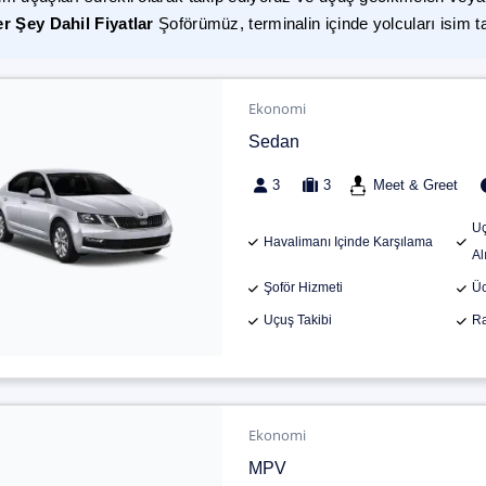
r Şey Dahil Fiyatlar
Şoförümüz, terminalin içinde yolcuları isim t
Ekonomi
Sedan
3
3
Meet & Greet
Uç
Havalimanı Içinde Karşılama
Al
Şoför Hizmeti
Üc
Uçuş Takibi
Ra
Ekonomi
MPV