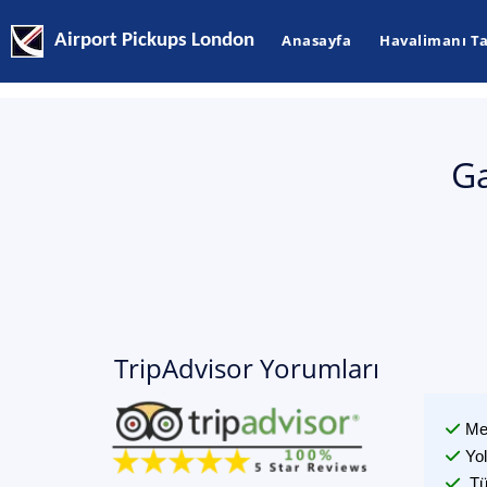
Airport Pickups London
Anasayfa
Havalimanı Ta
Ga
TripAdvisor Yorumları
Me
Yo
Tü