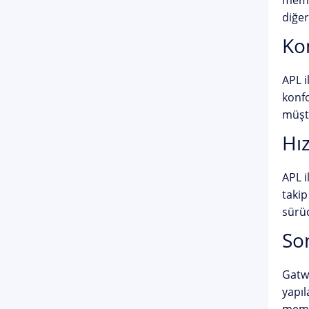
memnu
diğer
Ko
APL i
konfo
müşte
Hız
APL i
takip
sürüc
So
Gatwi
yapıl