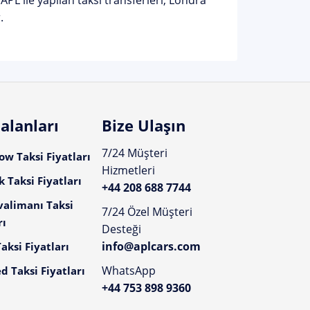
PL ile yapılan taksi transferleri, Londra
.
alanları
Bize Ulaşın
7/24 Müşteri
w Taksi Fiyatları
Hizmetleri
 Taksi Fiyatları
+44 208 688 7744
valimanı Taksi
7/24 Özel Müşteri
rı
Desteği
info@aplcars.com
aksi Fiyatları
WhatsApp
d Taksi Fiyatları
+44 753 898 9360