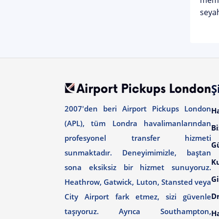
memnu
seyah
Ş
2007'den beri Airport Pickups London
H
(APL), tüm Londra havalimanlarından
Bi
profesyonel transfer hizmeti
G
sunmaktadır. Deneyimimizle, baştan
Ku
sona eksiksiz bir hizmet sunuyoruz.
Gi
Heathrow, Gatwick, Luton, Stansted veya
Dr
City Airport fark etmez, sizi güvenle
taşıyoruz. Ayrıca Southampton,
H