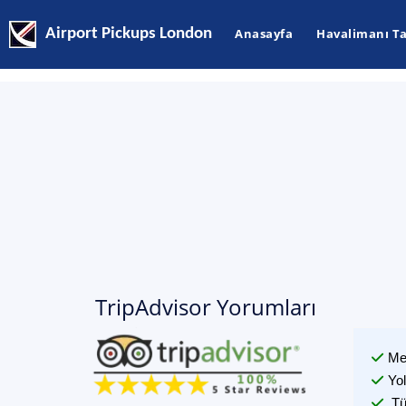
Airport Pickups London
Anasayfa
Havalimanı Ta
TripAdvisor Yorumları
Me
Yo
Tü