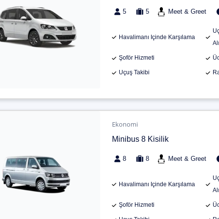
5
5
Meet & Greet
Uç
Havalimanı Içinde Karşılama
Al
Şoför Hizmeti
Üc
Uçuş Takibi
Ra
Ekonomi
Minibus 8 Kisilik
8
8
Meet & Greet
Uç
Havalimanı Içinde Karşılama
Al
Şoför Hizmeti
Üc