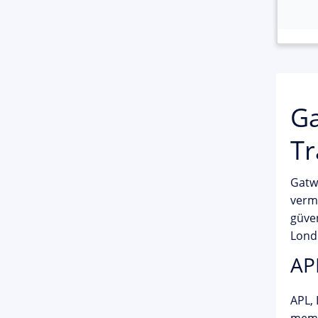
Ga
Tr
Gatwi
verme
güven
Londo
APL
APL, 