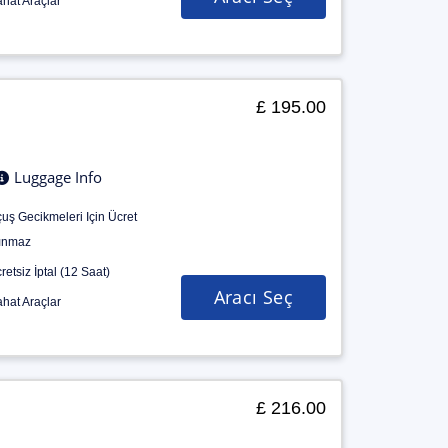
hat Araçlar
£ 195.00
Luggage Info
uş Gecikmeleri Için Ücret
ınmaz
retsiz İptal (12 Saat)
Aracı Seç
hat Araçlar
£ 216.00