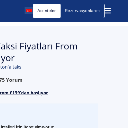
Acenteler
Rezervasyonlarım
ksi Fiyatları From
ıyor
on'a taksi
75
Yorum
from £139'dan başlıyor
ptalleri için ücret almıyoruz