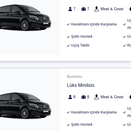
7
7
Meet & Greet
Uç
Havalimanı Içinde Karşılama
Al
Şoför Hizmeti
Üc
Uçuş Takibi
Ra
Business
Lüks Minibüs
8
8
Meet & Greet
Uç
Havalimanı Içinde Karşılama
Al
Şoför Hizmeti
Üc