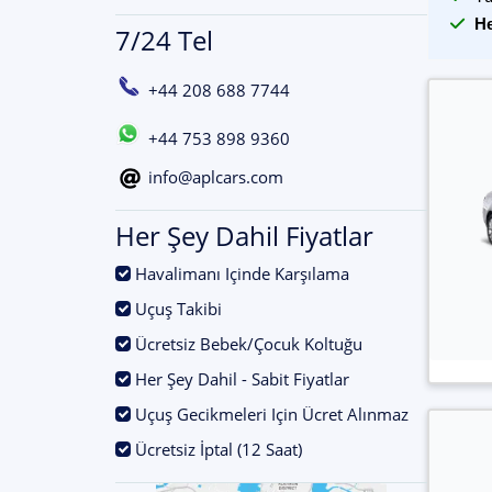
He
7/24 Tel
+44 208 688 7744
+44 753 898 9360
info@aplcars.com
Her Şey Dahil Fiyatlar
.
Havalimanı Içinde Karşılama
.
Uçuş Takibi
.
Ücretsiz Bebek/Çocuk Koltuğu
.
Her Şey Dahil - Sabit Fiyatlar
.
Uçuş Gecikmeleri Için Ücret Alınmaz
.
Ücretsiz İptal (12 Saat)