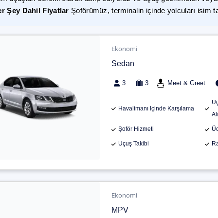
r Şey Dahil Fiyatlar
Şoförümüz, terminalin içinde yolcuları isim t
Ekonomi
Sedan
3
3
Meet & Greet
Uç
Havalimanı Içinde Karşılama
Al
Şoför Hizmeti
Üc
Uçuş Takibi
Ra
Ekonomi
MPV