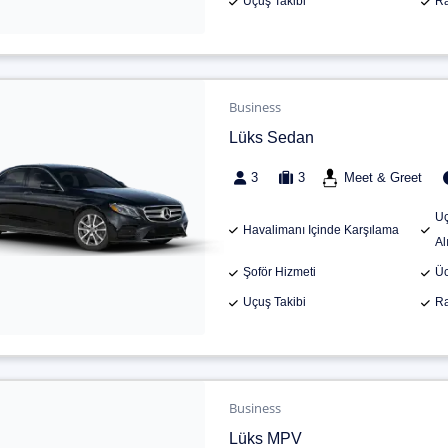
Uçuş Takibi
Ra
Business
Lüks Sedan
3
3
Meet & Greet
Uç
Havalimanı Içinde Karşılama
Al
Şoför Hizmeti
Üc
Uçuş Takibi
Ra
Business
Lüks MPV