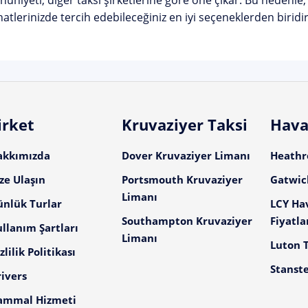
niyeti, diğer taksi şirketlerine göre öne çıkar. Bu nedenle, A
atlerinizde tercih edebileceğiniz en iyi seçeneklerden biridir
irket
Kruvaziyer Taksi
Hava
akkımızda
Dover Kruvaziyer Limanı
Heathro
ze Ulaşın
Portsmouth Kruvaziyer
Gatwick
Limanı
ünlük Turlar
LCY Ha
Southampton Kruvaziyer
Fiyatla
llanım Şartları
Limanı
Luton T
zlilik Politikası
Stanste
ivers
ammal Hizmeti