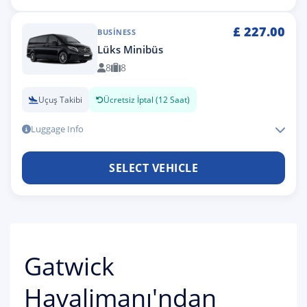
£
227.00
BUSINESS
Lüks Minibüs
8
8
Uçuş Takibi
Ücretsiz İptal (12 Saat)
Luggage Info
SELECT VEHICLE
Gatwick
Havalimanı'ndan