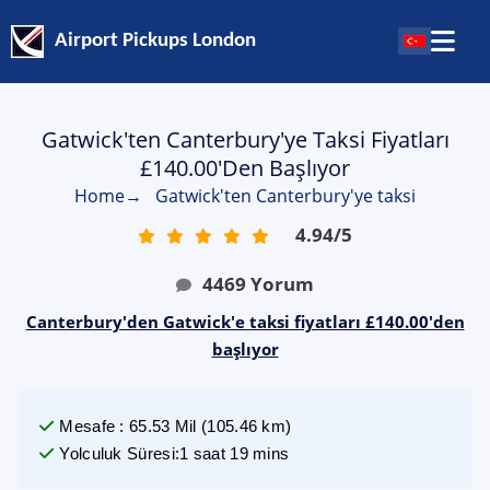
Airport Pickups London
Gatwick'ten Canterbury'ye Taksi Fiyatları
£140.00'den Başlıyor
Home
→
Gatwick'ten Canterbury'ye taksi
4.94
/
5
4469
Yorum
Canterbury'den Gatwick'e taksi fiyatları £140.00'den
başlıyor
Mesafe
:
65.53
Mil
(
105.46
km)
Yolculuk Süresi
:
1 saat 19 mins