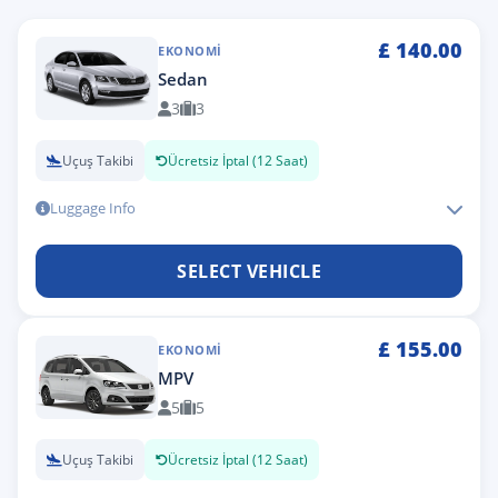
£
140.00
EKONOMI
Sedan
3
3
Uçuş Takibi
Ücretsiz İptal (12 Saat)
Luggage Info
SELECT VEHICLE
£
155.00
EKONOMI
MPV
5
5
Uçuş Takibi
Ücretsiz İptal (12 Saat)