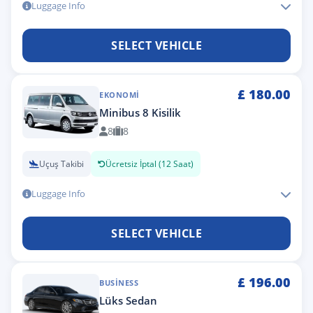
Luggage Info
SELECT VEHICLE
£
180.00
EKONOMI
Minibus 8 Kisilik
8
8
Uçuş Takibi
Ücretsiz İptal (12 Saat)
Luggage Info
SELECT VEHICLE
£
196.00
BUSINESS
Lüks Sedan