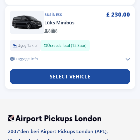
£
230.00
BUSINESS
Lüks Minibüs
8
8
Uçuş Takibi
Ücretsiz İptal (12 Saat)
Luggage Info
SELECT VEHICLE
2007'den beri Airport Pickups London (APL),