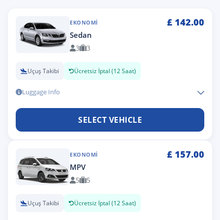
£
142.00
EKONOMI
Sedan
3
3
Uçuş Takibi
Ücretsiz İptal (12 Saat)
Luggage Info
SELECT VEHICLE
£
157.00
EKONOMI
MPV
5
5
Uçuş Takibi
Ücretsiz İptal (12 Saat)