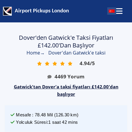
Airport Pickups London
Dover'den Gatwick'e Taksi Fiyatları
£142.00'dan Başlıyor
Home
→
Dover'dan Gatwick'e taksi
4.94
/
5
4469
Yorum
Gatwick'tan Dover'a taksi fiyatları £142.00'dan
başlıyor
Mesafe
:
78.48
Mil
(
126.30
km)
Yolculuk Süresi
:
1 saat 42 mins