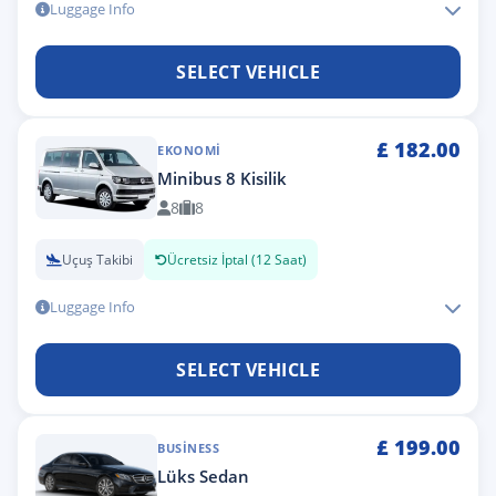
Luggage Info
SELECT VEHICLE
£
182.00
EKONOMI
Minibus 8 Kisilik
8
8
Uçuş Takibi
Ücretsiz İptal (12 Saat)
Luggage Info
SELECT VEHICLE
£
199.00
BUSINESS
Lüks Sedan