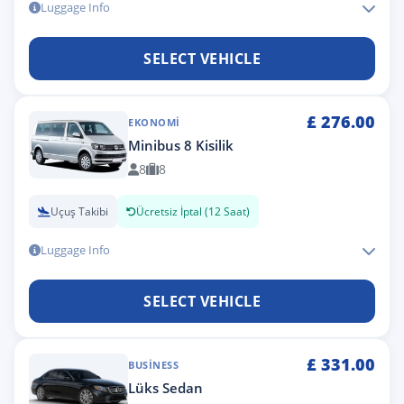
Luggage Info
SELECT VEHICLE
£
276.00
EKONOMI
Minibus 8 Kisilik
8
8
Uçuş Takibi
Ücretsiz İptal (12 Saat)
Luggage Info
SELECT VEHICLE
£
331.00
BUSINESS
Lüks Sedan