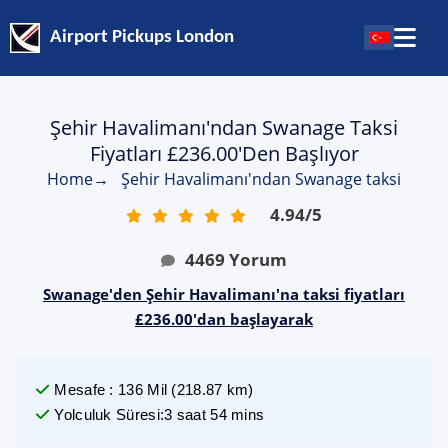
Airport Pickups London
Şehir Havalimanı'ndan Swanage Taksi
Fiyatları £236.00'den Başlıyor
Home
→
Şehir Havalimanı'ndan Swanage taksi
4.94
/
5
4469
Yorum
Swanage'den Şehir Havalimanı'na taksi fiyatları
£236.00'dan başlayarak
Mesafe
:
136
Mil
(
218.87
km)
Yolculuk Süresi
:
3 saat 54 mins