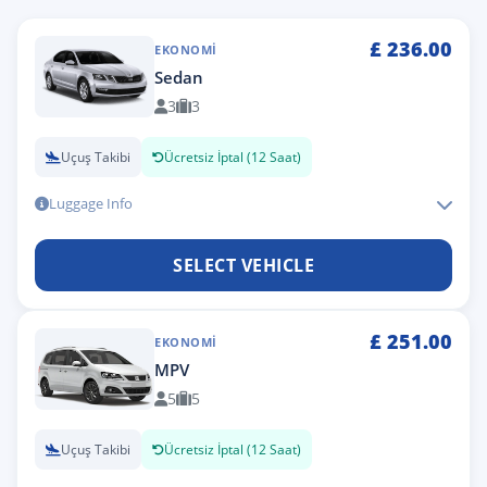
£
236.00
EKONOMI
Sedan
3
3
Uçuş Takibi
Ücretsiz İptal (12 Saat)
Luggage Info
SELECT VEHICLE
£
251.00
EKONOMI
MPV
5
5
Uçuş Takibi
Ücretsiz İptal (12 Saat)