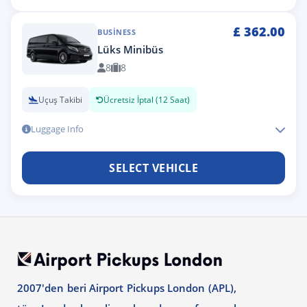
£
362.00
BUSINESS
Lüks Minibüs
8
8
Uçuş Takibi
Ücretsiz İptal (12 Saat)
Luggage Info
SELECT VEHICLE
2007'den beri Airport Pickups London (APL),