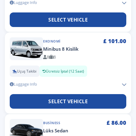
Luggage Info
SELECT VEHICLE
£
101.00
EKONOMI
Minibus 8 Kisilik
8
8
Uçuş Takibi
Ücretsiz İptal (12 Saat)
Luggage Info
SELECT VEHICLE
£
86.00
BUSINESS
Lüks Sedan