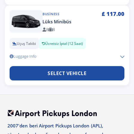
£
117.00
BUSINESS
Lüks Minibüs
8
8
Uçuş Takibi
Ücretsiz İptal (12 Saat)
Luggage Info
SELECT VEHICLE
2007'den beri Airport Pickups London (APL),