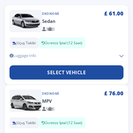
£
61.00
EKONOMI
Sedan
3
3
Uçuş Takibi
Ücretsiz İptal (12 Saat)
Luggage Info
SELECT VEHICLE
£
76.00
EKONOMI
MPV
5
5
Uçuş Takibi
Ücretsiz İptal (12 Saat)