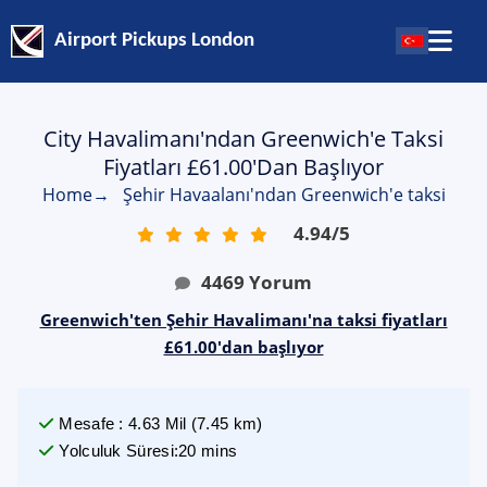
Airport Pickups London
City Havalimanı'ndan Greenwich'e Taksi
Fiyatları £61.00'dan Başlıyor
Home
→
Şehir Havaalanı'ndan Greenwich'e taksi
4.94
/
5
4469
Yorum
Greenwich'ten Şehir Havalimanı'na taksi fiyatları
£61.00'dan başlıyor
Mesafe
:
4.63
Mil
(
7.45
km)
Yolculuk Süresi
:
20 mins