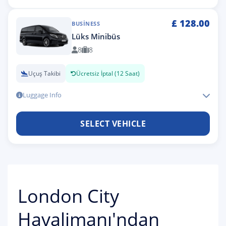
£
128.00
BUSINESS
Lüks Minibüs
8
8
Uçuş Takibi
Ücretsiz İptal (12 Saat)
Luggage Info
SELECT VEHICLE
London City
Havalimanı'ndan