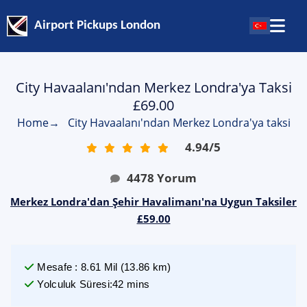
Airport Pickups London
City Havaalanı'ndan Merkez Londra'ya Taksi
£69.00
Home
→
City Havaalanı'ndan Merkez Londra'ya taksi
4.94
/
5
4478
Yorum
Merkez Londra'dan Şehir Havalimanı'na Uygun Taksiler
£59.00
Mesafe
:
8.61
Mil
(
13.86
km)
Yolculuk Süresi
:
42 mins