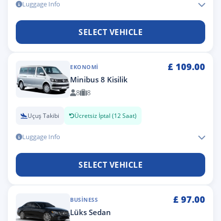
Luggage Info
SELECT VEHICLE
£
109.00
EKONOMI
Minibus 8 Kisilik
8
8
Uçuş Takibi
Ücretsiz İptal (12 Saat)
Luggage Info
SELECT VEHICLE
£
97.00
BUSINESS
Lüks Sedan