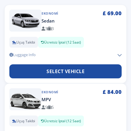
£
69.00
EKONOMI
Sedan
3
3
Uçuş Takibi
Ücretsiz İptal (12 Saat)
Luggage Info
SELECT VEHICLE
£
84.00
EKONOMI
MPV
5
5
Uçuş Takibi
Ücretsiz İptal (12 Saat)