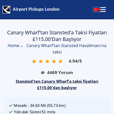
Airport Pickups London
Canary Wharf'tan Stansted'a Taksi Fiyatları
£115.00'dan Başlıyor
Home
→
Canary Wharf'tan Stansted Havalimanı'na
taksi
4.94
/
5
4469
Yorum
Stansted'ten Canary Wharf'a taksi fiyatları
£115.00'dan başlıyor
Mesafe
:
34.63
Mil
(
55.73
km)
Yolculuk Süresi
:
51 mins