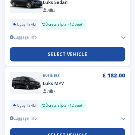
Lüks Sedan
3
3
Uçuş Takibi
Ücretsiz İptal (12 Saat)
Luggage Info
SELECT VEHICLE
£
182.00
BUSINESS
Lüks MPV
7
7
Uçuş Takibi
Ücretsiz İptal (12 Saat)
Luggage Info