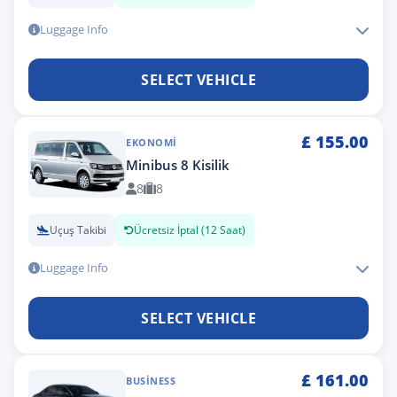
Luggage Info
SELECT VEHICLE
£
155.00
EKONOMI
Minibus 8 Kisilik
8
8
Uçuş Takibi
Ücretsiz İptal (12 Saat)
Luggage Info
SELECT VEHICLE
£
161.00
BUSINESS