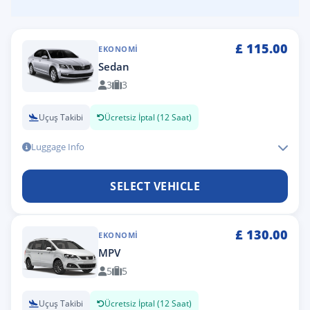
£
115.00
EKONOMI
Sedan
3
3
Uçuş Takibi
Ücretsiz İptal (12 Saat)
Luggage Info
SELECT VEHICLE
£
130.00
EKONOMI
MPV
5
5
Uçuş Takibi
Ücretsiz İptal (12 Saat)