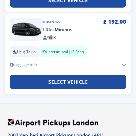
SELECT VEHICLE
£
192.00
BUSINESS
Lüks Minibüs
8
8
Uçuş Takibi
Ücretsiz İptal (12 Saat)
Luggage Info
SELECT VEHICLE
2007'den beri Airport Pickups London (APL),