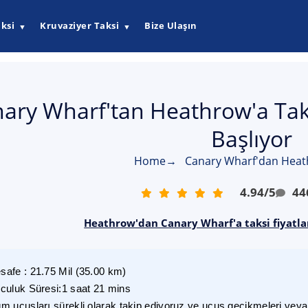
ksi
Kruvaziyer Taksi
Bize Ulaşın
▼
▼
ary Wharf'tan Heathrow'a Taks
Başlıyor
Home
→
Canary Wharf'dan Heath
4.94
/
5
44
Heathrow'dan Canary Wharf'a taksi fiyatlar
safe
:
21.75
Mil
(
35.00
km)
lculuk Süresi
:
1 saat 21 mins
m uçuşları sürekli olarak takip ediyoruz ve uçuş gecikmeleri veya i