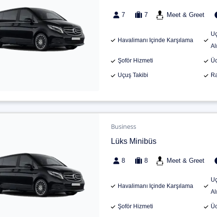
7
7
Meet & Greet
Uç
Havalimanı Içinde Karşılama
Al
Şoför Hizmeti
Üc
Uçuş Takibi
Ra
Business
Lüks Minibüs
8
8
Meet & Greet
Uç
Havalimanı Içinde Karşılama
Al
Şoför Hizmeti
Üc