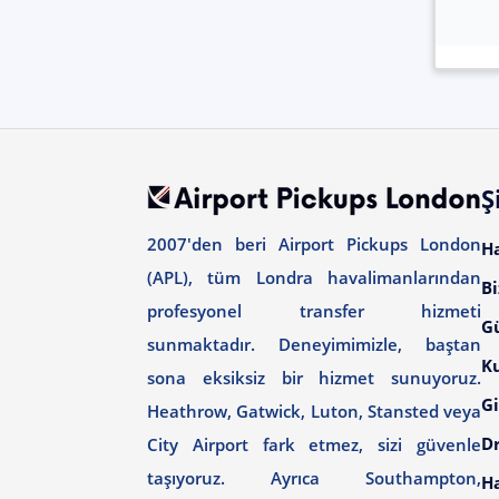
Ş
2007'den beri Airport Pickups London
H
(APL), tüm Londra havalimanlarından
Bi
profesyonel transfer hizmeti
G
sunmaktadır. Deneyimimizle, baştan
Ku
sona eksiksiz bir hizmet sunuyoruz.
Gi
Heathrow, Gatwick, Luton, Stansted veya
Dr
City Airport fark etmez, sizi güvenle
taşıyoruz. Ayrıca Southampton,
H