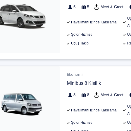
5
5
Meet & Greet
Uç
Havalimanı Içinde Karşılama
Al
Şoför Hizmeti
Üc
Uçuş Takibi
Ra
Ekonomi
Minibus 8 Kisilik
8
8
Meet & Greet
Uç
Havalimanı Içinde Karşılama
Al
Şoför Hizmeti
Üc