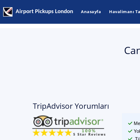
Airport Pickups London
Anasayfa
Havalimanı Ta
Can
TripAdvisor Yorumları
Me
Yo
Tü