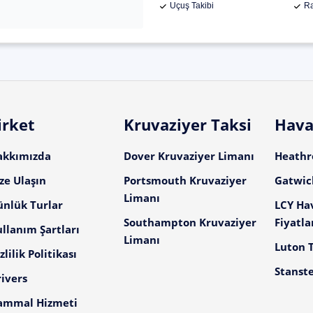
Uçuş Takibi
Ra
irket
Kruvaziyer Taksi
Hava
akkımızda
Dover Kruvaziyer Limanı
Heathro
ze Ulaşın
Portsmouth Kruvaziyer
Gatwick
Limanı
ünlük Turlar
LCY Ha
Southampton Kruvaziyer
Fiyatla
llanım Şartları
Limanı
Luton T
zlilik Politikası
Stanste
ivers
ammal Hizmeti