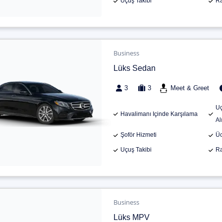
Uçuş Takibi
Ra
Business
Lüks Sedan
3
3
Meet & Greet
Uç
Havalimanı Içinde Karşılama
Al
Şoför Hizmeti
Üc
Uçuş Takibi
Ra
Business
Lüks MPV