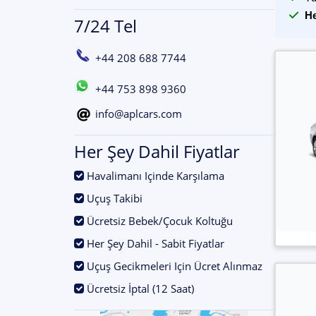
He
7/24 Tel
+44 208 688 7744
+44 753 898 9360
info@aplcars.com
Her Şey Dahil Fiyatlar
.
Havalimanı Içinde Karşılama
.
Uçuş Takibi
.
Ücretsiz Bebek/Çocuk Koltuğu
.
Her Şey Dahil - Sabit Fiyatlar
.
Uçuş Gecikmeleri Için Ücret Alınmaz
.
Ücretsiz İptal (12 Saat)