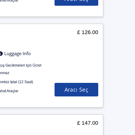
hat Araçlar
£ 126.00
Luggage Info
uş Gecikmeleri Için Ücret
ınmaz
retsiz İptal (12 Saat)
Aracı Seç
hat Araçlar
£ 147.00