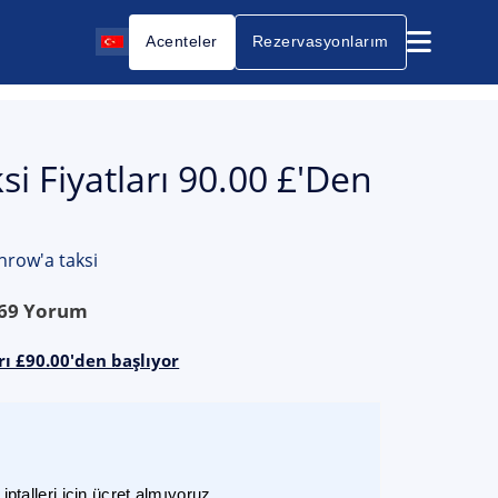
Acenteler
Rezervasyonlarım
i Fiyatları 90.00 £'den
row'a taksi
69
Yorum
ı £90.00'den başlıyor
ptalleri için ücret almıyoruz