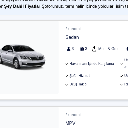
r Şey Dahil Fiyatlar
Şoförümüz, terminalin içinde yolcuları isim t
Ekonomi
Sedan
3
3
Meet & Greet
Uç
Havalimanı Içinde Karşılama
Al
Şoför Hizmeti
Üc
Uçuş Takibi
Ra
Ekonomi
MPV