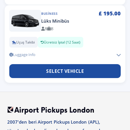
£
195.00
BUSINESS
Lüks Minibüs
8
8
Uçuş Takibi
Ücretsiz İptal (12 Saat)
Luggage Info
SELECT VEHICLE
2007'den beri Airport Pickups London (APL),