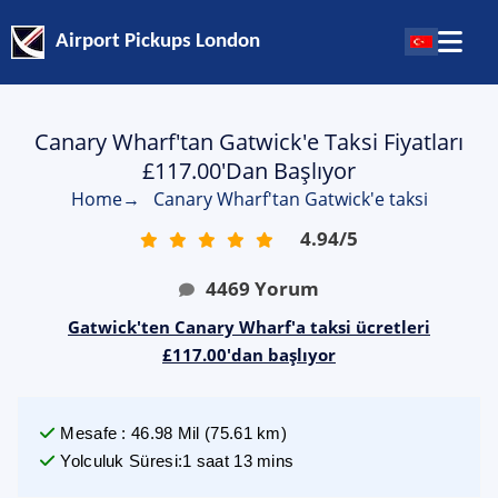
Airport Pickups London
Canary Wharf'tan Gatwick'e Taksi Fiyatları
£117.00'dan Başlıyor
Home
→
Canary Wharf'tan Gatwick'e taksi
4.94
/
5
4469
Yorum
Gatwick'ten Canary Wharf'a taksi ücretleri
£117.00'dan başlıyor
Mesafe
:
46.98
Mil
(
75.61
km)
Yolculuk Süresi
:
1 saat 13 mins