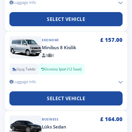
Luggage Info
SELECT VEHICLE
£
157.00
EKONOMI
Minibus 8 Kisilik
8
8
Uçuş Takibi
Ücretsiz İptal (12 Saat)
Luggage Info
SELECT VEHICLE
£
164.00
BUSINESS
Lüks Sedan