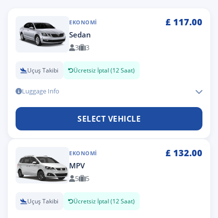
£
117.00
EKONOMI
Sedan
3
3
Uçuş Takibi
Ücretsiz İptal (12 Saat)
Luggage Info
SELECT VEHICLE
£
132.00
EKONOMI
MPV
5
5
Uçuş Takibi
Ücretsiz İptal (12 Saat)