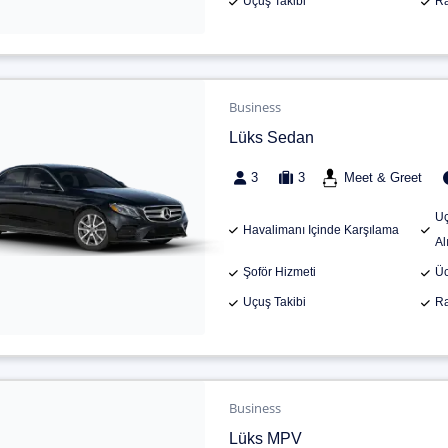
Uçuş Takibi
Ra
Business
Lüks Sedan
3
3
Meet & Greet
Uç
Havalimanı Içinde Karşılama
Al
Şoför Hizmeti
Üc
Uçuş Takibi
Ra
Business
Lüks MPV