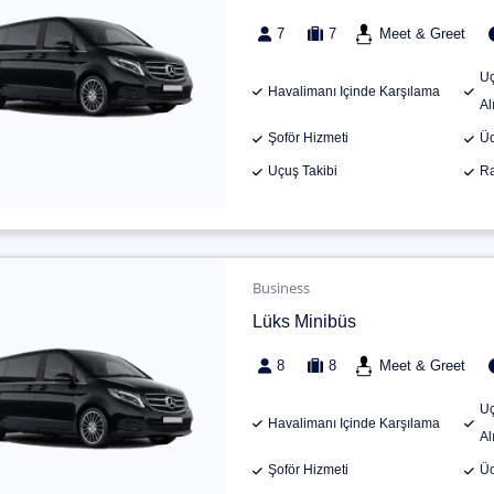
7
7
Meet & Greet
Uç
Havalimanı Içinde Karşılama
Al
Şoför Hizmeti
Üc
Uçuş Takibi
Ra
Business
Lüks Minibüs
8
8
Meet & Greet
Uç
Havalimanı Içinde Karşılama
Al
Şoför Hizmeti
Üc