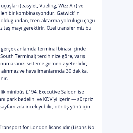
 uçuşları
(easyJet, Vueling, Wizz Air) ve
edilen bir kombinasyondur. Gatwick'in
k olduğundan, tren-aktarma yolculuğu çoğu
 taşımayı gerektirir. Özel transferimiz bu
, gerçek anlamda terminal binası içinde
(South Terminal)
tercihinize göre, varış
 numaranızı sisteme girmeniz yeterlidir;
 alınmaz ve havalimanlarında 30 dakika,
nır.
ilik minibüs £194, Executive Saloon ise
nı park bedelini ve KDV'yi içerir — sürpriz
 sayfamızda
inceleyebilir, dönüş yönü için
ransport for London lisanslıdır (Lisans No: