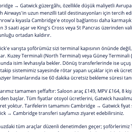
idge → Gatwick güzergâhı, özellikle
düşük maliyetli Avrupa
sh Airways'in uzun menzilli tatil destinasyonları için tercih 
hrow'a kıyasla Cambridge'e otoyol bağlantısı daha karmaşı
 3 saati aşar ve King's Cross veya St Pancras üzerinden valiz
nluğu ortadan kaldırır.
ck'e varışta şoförümüz sizi terminal kapısının önünde değil
lar.
Kuzey Terminali (North Terminal)
veya
Güney Terminali 
unda isim levhasıyla bekler. Dönüş transferlerinde ise uçuş
takip sistemimiz
sayesinde rötar yapan uçaklar için ek ücret
ziyer limanlarında ise 60 dakika ücretsiz bekleme süresi tanı
larımız tamamen şeffaftır:
Saloon araç £149
, MPV £164, 8 kiş
den başlar. Tüm fiyatlar otoyol ücretlerini, Gatwick havalima
ret yoktur. Tarifelerin tamamını
Cambridge → Gatwick fiyat
ick → Cambridge transferi
sayfamızı ziyaret edebilirsiniz.
uzdaki tüm araçlar düzenli denetimden geçer; şoförlerimiz T