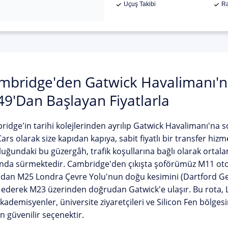
Uçuş Takibi
Ra
mbridge'den Gatwick Havalimanı'n
49'dan Başlayan Fiyatlarla
idge'in tarihi kolejlerinden ayrılıp
Gatwick Havalimanı
'na s
ars olarak size kapıdan kapıya, sabit fiyatlı bir transfer hiz
uğundaki bu güzergâh, trafik koşullarına bağlı olarak orta
nda sürmektedir. Cambridge'den çıkışta şoförümüz M11 otoy
dan M25 Londra Çevre Yolu'nun doğu kesimini (Dartford Geç
 ederek M23 üzerinden doğrudan Gatwick'e ulaşır. Bu rota, L
akademisyenler, üniversite ziyaretçileri ve Silicon Fen bölge
en güvenilir seçenektir.