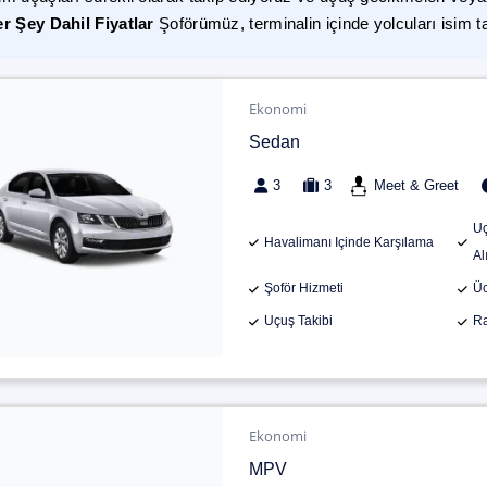
r Şey Dahil Fiyatlar
Şoförümüz, terminalin içinde yolcuları isim t
Ekonomi
Sedan
3
3
Meet & Greet
Uç
Havalimanı Içinde Karşılama
Al
Şoför Hizmeti
Üc
Uçuş Takibi
Ra
Ekonomi
MPV