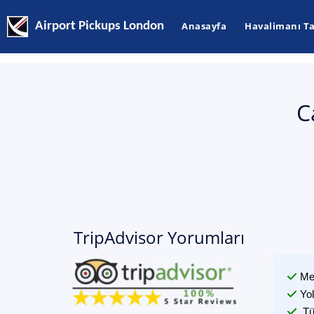
Airport Pickups London
Anasayfa
Havalimanı Ta
C
TripAdvisor Yorumları
Me
Yo
Tü