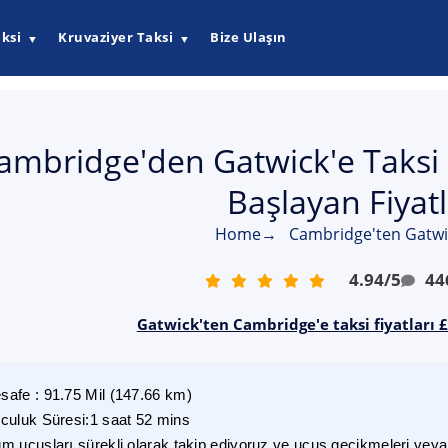
ksi
Kruvaziyer Taksi
Bize Ulaşın
▼
▼
ambridge'den Gatwick'e Taksi 
Başlayan Fiyatl
Home
→
Cambridge'ten Gatwic
4.94
/
5
44
Gatwick'ten Cambridge'e taksi fiyatları 
safe
:
91.75
Mil
(
147.66
km)
lculuk Süresi
:
1 saat 52 mins
m uçuşları sürekli olarak takip ediyoruz ve uçuş gecikmeleri veya i