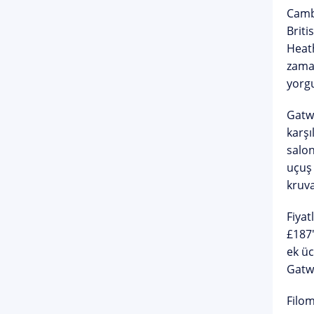
Cambr
Briti
Heat
zaman
yorgu
Gatwi
karşı
salon
uçuş 
kruva
Fiyat
£187'
ek üc
Gatw
Filom