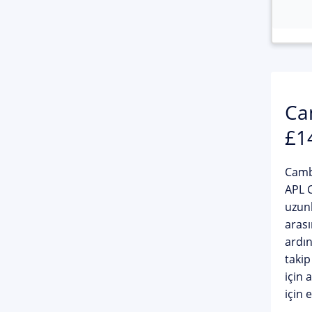
Ca
£1
Cambr
APL C
uzunl
arası
ardın
takip
için 
için 