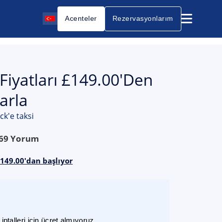
Acenteler
Rezervasyonlarım
Fiyatları £149.00'den
arla
k'e taksi
69
Yorum
£149.00'dan başlıyor
ptalleri için ücret almıyoruz