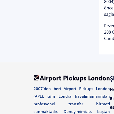
8004)
önces
sağla
Reze
208 
Cambr
Ş
2007'den beri Airport Pickups London
H
(APL), tüm Londra havalimanlarından
Bi
profesyonel transfer hizmeti
G
sunmaktadır. Deneyimimizle, baştan