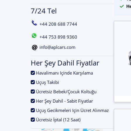
He
7/24 Tel
+44 208 688 7744
+44 753 898 9360
info@aplcars.com
Her Şey Dahil Fiyatlar
.
Havalimanı Içinde Karşılama
.
Uçuş Takibi
.
Ücretsiz Bebek/Çocuk Koltuğu
.
Her Şey Dahil - Sabit Fiyatlar
.
Uçuş Gecikmeleri Için Ücret Alınmaz
.
Ücretsiz İptal (12 Saat)