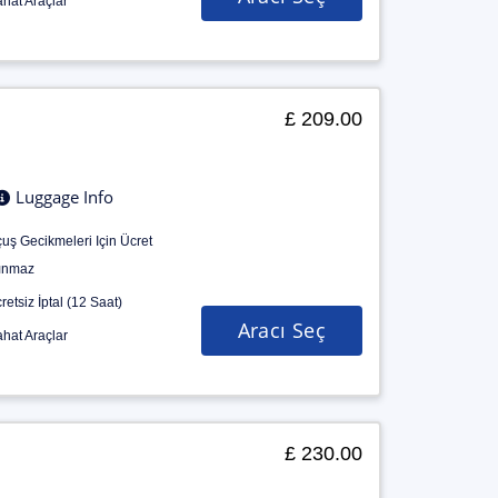
hat Araçlar
£ 209.00
Luggage Info
uş Gecikmeleri Için Ücret
ınmaz
retsiz İptal (12 Saat)
Aracı Seç
hat Araçlar
£ 230.00