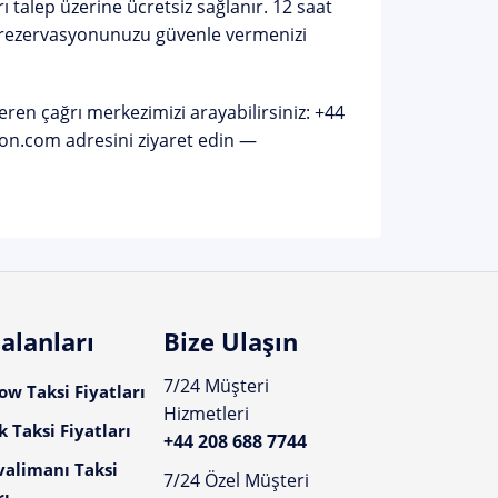
ı talep üzerine ücretsiz sağlanır.
12 saat
 rezervasyonunuzu güvenle vermenizi
eren çağrı merkezimizi arayabilirsiniz:
+44
don.com
adresini ziyaret edin —
alanları
Bize Ulaşın
7/24 Müşteri
w Taksi Fiyatları
Hizmetleri
 Taksi Fiyatları
+44 208 688 7744
valimanı Taksi
7/24 Özel Müşteri
rı