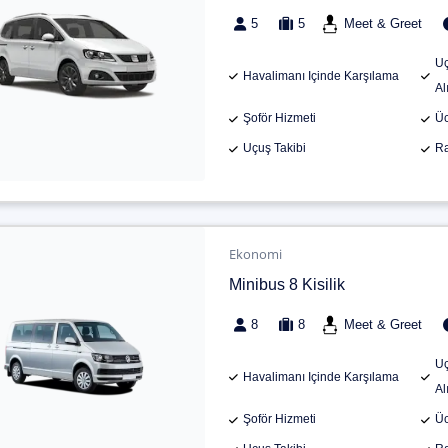
5
5
Meet & Greet
Uç
Havalimanı Içinde Karşılama
Al
Şoför Hizmeti
Üc
Uçuş Takibi
Ra
Ekonomi
Minibus 8 Kisilik
8
8
Meet & Greet
Uç
Havalimanı Içinde Karşılama
Al
Şoför Hizmeti
Üc