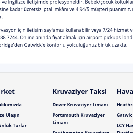
 ve İngilizce iletişimde profesyoneldir. Bebek/çocuk koltuklar
ine kadar ücretsiz iptal
imkânı ve 4.94/5 müşteri puanımız,
r.
rvasyon için
iletişim sayfamızı
kullanabilir veya 7/24 hizmet v
688 7744
. Online anında fiyat almak için
airport-pickups-lon
idge'den Gatwick'e konforlu yolculuğunuz bir tık uzakta.
irket
Kruvaziyer Taksi
Hava
akkımızda
Dover Kruvaziyer Limanı
Heathro
ze Ulaşın
Portsmouth Kruvaziyer
Gatwick
Limanı
ünlük Turlar
LCY Ha
Southampton Kruvaziyer
Fiyatla