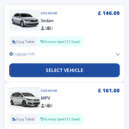
£
146.00
EKONOMI
Sedan
3
3
Uçuş Takibi
Ücretsiz İptal (12 Saat)
Luggage Info
SELECT VEHICLE
£
161.00
EKONOMI
MPV
5
5
Uçuş Takibi
Ücretsiz İptal (12 Saat)