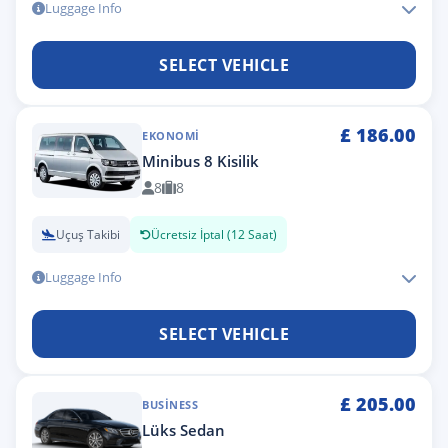
Luggage Info
SELECT VEHICLE
£
186.00
EKONOMI
Minibus 8 Kisilik
8
8
Uçuş Takibi
Ücretsiz İptal (12 Saat)
Luggage Info
SELECT VEHICLE
£
205.00
BUSINESS
Lüks Sedan