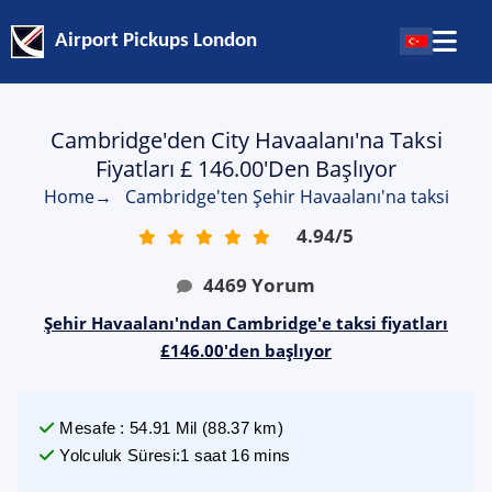
Airport Pickups London
Cambridge'den City Havaalanı'na Taksi
Fiyatları £ 146.00'den Başlıyor
Home
→
Cambridge'ten Şehir Havaalanı'na taksi
4.94
/
5
4469
Yorum
Şehir Havaalanı'ndan Cambridge'e taksi fiyatları
£146.00'den başlıyor
Mesafe
:
54.91
Mil
(
88.37
km)
Yolculuk Süresi
:
1 saat 16 mins