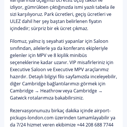
varışlarında uçağınızı
ücretsiz uçuş takibi
ile
izliyor, gümrükten çıktığınızda ismi yazılı tabela ile
sizi karşılıyoruz. Park ücretleri, geçiş ücretleri ve
ULEZ
dahil her şey baştan belirlenen fiyatın
içindedir; sürpriz bir ek ücret çıkmaz.
Filomuz, yalnız iş seyahati yapanlar için Saloon
sınıfından, ailelerle ya da konferans ekipleriyle
gelenler için MPV ve 8 kişilik minibüs
seçeneklerine kadar uzanır. VIP misafirleriniz için
Executive Saloon ve Executive MPV
araçlarımız
hazırdır. Detaylı bilgiyi
filo sayfamızda
inceleyebilir,
diğer Cambridge bağlantılarımızı görmek için
Cambridge → Heathrow
veya
Cambridge →
Gatwick
rotalarımıza bakabilirsiniz.
Rezervasyonunuzu birkaç dakika içinde
airport-
pickups-london.com
üzerinden tamamlayabilir ya
da 7/24 hizmet veren ekibimize
+44 208 688 7744