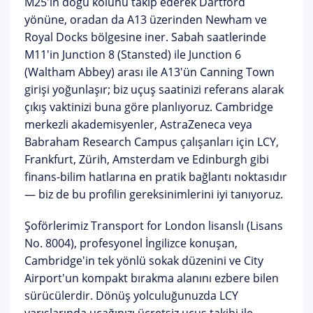
M25'in doğu kolunu takip ederek Dartford
yönüne, oradan da A13 üzerinden Newham ve
Royal Docks bölgesine iner. Sabah saatlerinde
M11'in Junction 8 (Stansted) ile Junction 6
(Waltham Abbey) arası ile A13'ün Canning Town
girişi yoğunlaşır; biz uçuş saatinizi referans alarak
çıkış vaktinizi buna göre planlıyoruz. Cambridge
merkezli akademisyenler, AstraZeneca veya
Babraham Research Campus çalışanları için LCY,
Frankfurt, Zürih, Amsterdam ve Edinburgh gibi
finans-bilim hatlarına en pratik bağlantı noktasıdır
— biz de bu profilin gereksinimlerini iyi tanıyoruz.
Şoförlerimiz
Transport for London lisanslı (Lisans
No. 8004)
, profesyonel İngilizce konuşan,
Cambridge'in tek yönlü sokak düzenini ve City
Airport'un kompakt bırakma alanını ezbere bilen
sürücülerdir. Dönüş yolculuğunuzda LCY