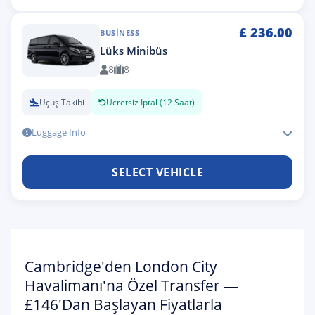
£
236.00
BUSINESS
Lüks Minibüs
8
8
Uçuş Takibi
Ücretsiz İptal (12 Saat)
Luggage Info
SELECT VEHICLE
Cambridge'den London City
Havalimanı'na Özel Transfer —
£146'dan Başlayan Fiyatlarla