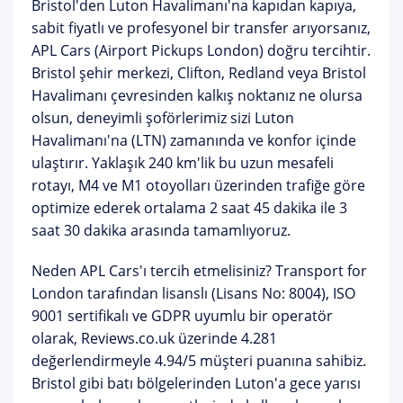
Bristol'den Luton Havalimanı'na
kapıdan kapıya,
sabit fiyatlı ve profesyonel bir transfer arıyorsanız,
APL Cars (Airport Pickups London) doğru tercihtir.
Bristol şehir merkezi, Clifton, Redland veya Bristol
Havalimanı çevresinden kalkış noktanız ne olursa
olsun, deneyimli şoförlerimiz sizi
Luton
Havalimanı'na
(LTN) zamanında ve konfor içinde
ulaştırır. Yaklaşık 240 km'lik bu uzun mesafeli
rotayı, M4 ve M1 otoyolları üzerinden trafiğe göre
optimize ederek ortalama 2 saat 45 dakika ile 3
saat 30 dakika arasında tamamlıyoruz.
Neden APL Cars'ı tercih etmelisiniz?
Transport for
London tarafından lisanslı (Lisans No: 8004), ISO
9001 sertifikalı ve GDPR uyumlu bir operatör
olarak, Reviews.co.uk üzerinde 4.281
değerlendirmeyle
4.94/5 müşteri puanına
sahibiz.
Bristol gibi batı bölgelerinden Luton'a gece yarısı