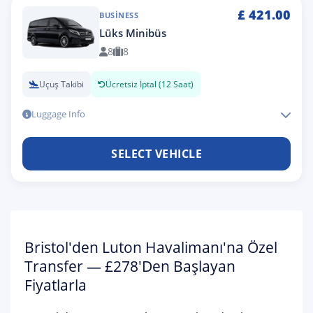
£
421.00
BUSINESS
Lüks Minibüs
8
8
Uçuş Takibi
Ücretsiz İptal (12 Saat)
Luggage Info
SELECT VEHICLE
Bristol'den Luton Havalimanı'na Özel
Transfer — £278'den Başlayan
Fiyatlarla