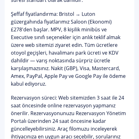
süresi standart olarak dahildir.
Şeffaf fiyatlandırma:
Bristol → Luton
güzergahında fiyatlarımız
Saloon (Ekonomi)
£278'den
başlar. MPV, 8 kişilik minibüs ve
Executive sınıfı seçenekler için anlık teklif almak
üzere web sitemizi ziyaret edin. Tüm ücretlere
otoyol geçişleri, havalimanı park ücreti ve KDV
dahildir — varış noktasında sürpriz ücretle
karşılaşmazsınız. Nakit (GBP), Visa, Mastercard,
Amex, PayPal, Apple Pay ve Google Pay ile ödeme
kabul ediyoruz.
Rezervasyon süreci:
Web sitemizden 3 saat ile 24
saat öncesinde online rezervasyon yapmanız
önerilir. Rezervasyonunuzu
Rezervasyon Yönetim
Portalı
üzerinden 24 saat öncesine kadar
güncelleyebilirsiniz.
Araç filomuzu
inceleyerek
ihtiyacınıza en uygun aracı seçebilir, sorularınız