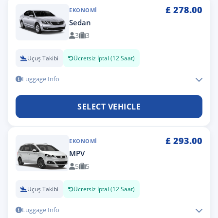
£
278.00
EKONOMI
Sedan
3
3
Uçuş Takibi
Ücretsiz İptal (12 Saat)
Luggage Info
SELECT VEHICLE
£
293.00
EKONOMI
MPV
5
5
Uçuş Takibi
Ücretsiz İptal (12 Saat)
Luggage Info