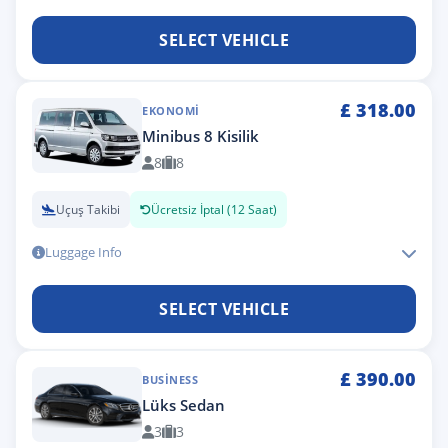
SELECT VEHICLE
£
318.00
EKONOMI
Minibus 8 Kisilik
8
8
Uçuş Takibi
Ücretsiz İptal (12 Saat)
Luggage Info
SELECT VEHICLE
£
390.00
BUSINESS
Lüks Sedan
3
3