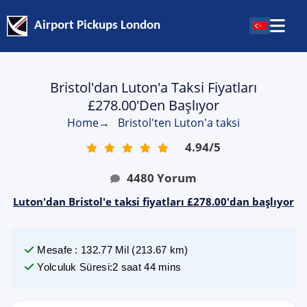
Airport Pickups London
Bristol'dan Luton'a Taksi Fiyatları
£278.00'den Başlıyor
Home
→
Bristol'ten Luton'a taksi
4.94
/
5
4480
Yorum
Luton'dan Bristol'e taksi fiyatları £278.00'dan başlıyor
Mesafe
:
132.77
Mil
(
213.67
km)
Yolculuk Süresi
:
2 saat 44 mins