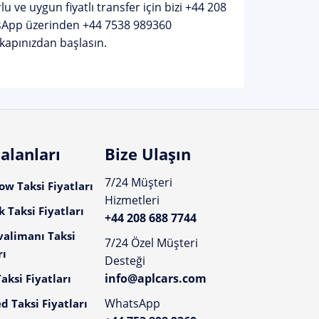
u ve uygun fiyatlı transfer için bizi
+44 208
tsApp üzerinden
+44 7538 989360
 kapınızdan başlasın.
alanları
Bize Ulaşın
7/24 Müşteri
w Taksi Fiyatları
Hizmetleri
 Taksi Fiyatları
+44 208 688 7744
valimanı Taksi
7/24 Özel Müşteri
rı
Desteği
info@aplcars.com
aksi Fiyatları
WhatsApp
d Taksi Fiyatları