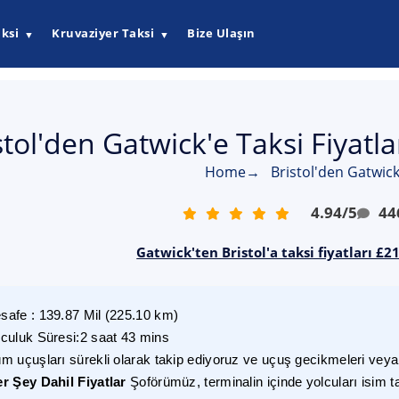
ksi
Kruvaziyer Taksi
Bize Ulaşın
▼
▼
stol'den Gatwick'e Taksi Fiyatl
Home
→
Bristol'den Gatwick
4.94
/
5
44
Gatwick'ten Bristol'a taksi fiyatları £2
safe
:
139.87
Mil
(
225.10
km)
lculuk Süresi
:
2 saat 43 mins
m uçuşları sürekli olarak takip ediyoruz ve uçuş gecikmeleri veya i
r Şey Dahil Fiyatlar
Şoförümüz, terminalin içinde yolcuları isim t