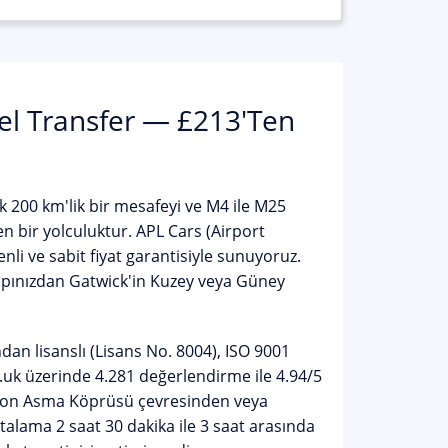
el Transfer — £213'ten
 200 km'lik bir mesafeyi ve M4 ile M25
en bir yolculuktur.
APL Cars (Airport
enli ve
sabit fiyat garantisiyle
sunuyoruz.
kapınızdan Gatwick'in Kuzey veya Güney
an lisanslı (Lisans No. 8004), ISO 9001
o.uk üzerinde 4.281 değerlendirme ile
4.94/5
lifton Asma Köprüsü çevresinden veya
alama 2 saat 30 dakika ile 3 saat arasında