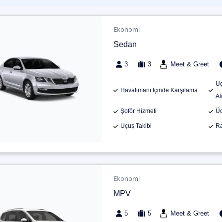
Ekonomi
Sedan
3
3
Meet & Greet
Uç
Havalimanı Içinde Karşılama
Al
Şoför Hizmeti
Üc
Uçuş Takibi
Ra
Ekonomi
MPV
5
5
Meet & Greet