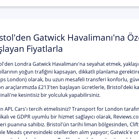
istol'den Gatwick Havalimanı'na Öz
layan Fiyatlarla
ol'den Londra Gatwick Havalimanı'na seyahat etmek, yaklaşık
llarının yoğun trafiğini kapsayan, dikkatli planlama gerektir
ups London)
olarak, bu uzun mesafeli transferi konforlu, güv
on araçlarımızda
£213'ten başlayan
ücretlerle, Bristol'deki 
nali'ne kesintisiz bir yolculuk yapabilirsiniz.
 APL Cars'ı tercih etmelisiniz?
Transport for London tarafınd
fikalı ve GDPR uyumlu bir hizmet sağlayıcı olarak, Reviews.c
eri puanına
sahibiz. Bristol'ün tarihi liman bölgesinden, C
e Meads çevresindeki otellerden alım yapıyor; Gatwick'e ort