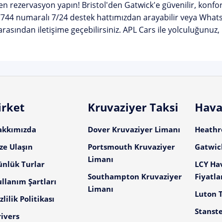
n rezervasyon yapın!
Bristol'den Gatwick'e güvenilir, konforl
7744
numaralı 7/24 destek hattımızdan arayabilir veya Wha
asından iletişime geçebilirsiniz. APL Cars ile yolculuğunuz,
irket
Kruvaziyer Taksi
Hava
akkımızda
Dover Kruvaziyer Limanı
Heathro
ze Ulaşın
Portsmouth Kruvaziyer
Gatwick
Limanı
ünlük Turlar
LCY Ha
Southampton Kruvaziyer
Fiyatla
llanım Şartları
Limanı
Luton T
zlilik Politikası
Stanste
ivers