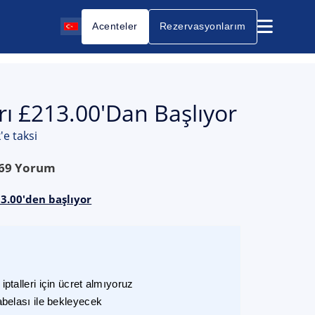
Acenteler
Rezervasyonlarım
arı £213.00'dan Başlıyor
'e taksi
69
Yorum
13.00'den başlıyor
ptalleri için ücret almıyoruz
abelası ile bekleyecek