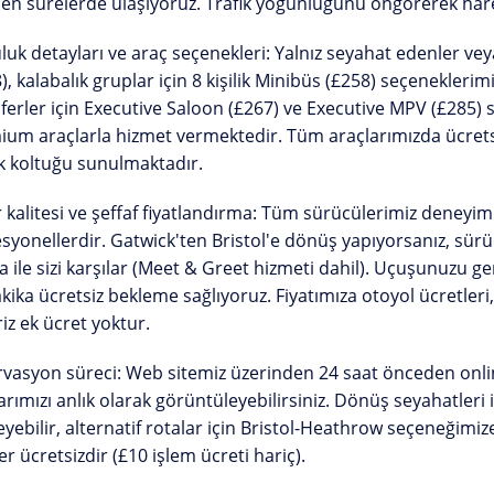
en sürelerde ulaşıyoruz. Trafik yoğunluğunu öngörerek harek
luk detayları ve araç seçenekleri:
Yalnız seyahat edenler veya 
), kalabalık gruplar için 8 kişilik Minibüs (£258) seçeneklerim
ferler için
Executive Saloon (£267)
ve Executive MPV (£285) sı
um araçlarla hizmet vermektedir. Tüm araçlarımızda ücretsiz
k koltuğu sunulmaktadır.
 kalitesi ve şeffaf fiyatlandırma:
Tüm sürücülerimiz deneyimli,
syonellerdir. Gatwick'ten Bristol'e dönüş yapıyorsanız, sü
 ile sizi karşılar
(Meet & Greet hizmeti dahil). Uçuşunuzu ger
kika ücretsiz bekleme
sağlıyoruz. Fiyatımıza otoyol ücretler
iz ek ücret yoktur.
vasyon süreci:
Web sitemiz üzerinden 24 saat önceden onlin
larımızı
anlık olarak görüntüleyebilirsiniz. Dönüş seyahatleri 
eyebilir, alternatif rotalar için
Bristol-Heathrow seçeneğimiz
ler ücretsizdir (£10 işlem ücreti hariç).