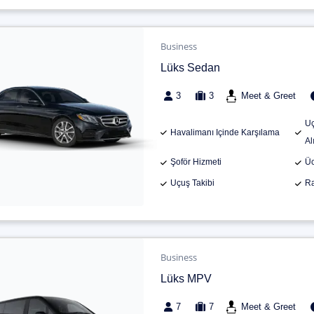
Business
Lüks Sedan
3
3
Meet & Greet
Uç
Havalimanı Içinde Karşılama
Al
Şoför Hizmeti
Üc
Uçuş Takibi
Ra
Business
Lüks MPV
7
7
Meet & Greet