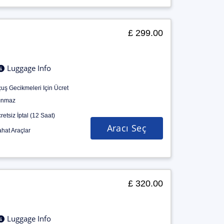
£ 299.00
Luggage Info
uş Gecikmeleri Için Ücret
ınmaz
retsiz İptal (12 Saat)
Aracı Seç
hat Araçlar
£ 320.00
Luggage Info