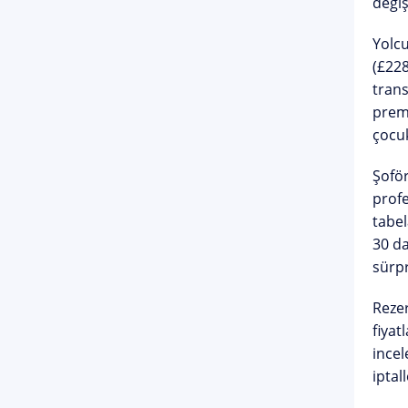
değiş
Yolcu
(£228
trans
premi
çocu
Şoför
profe
tabela
30 da
sürpr
Rezer
fiyat
incel
iptal