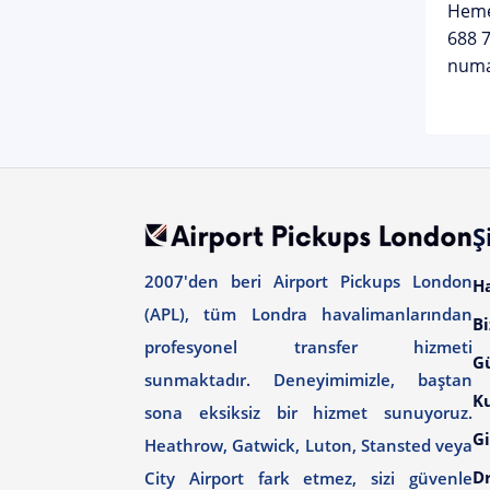
Heme
688 
numar
Ş
2007'den beri Airport Pickups London
H
(APL), tüm Londra havalimanlarından
Bi
profesyonel transfer hizmeti
G
sunmaktadır. Deneyimimizle, baştan
Ku
sona eksiksiz bir hizmet sunuyoruz.
Gi
Heathrow, Gatwick, Luton, Stansted veya
Dr
City Airport fark etmez, sizi güvenle