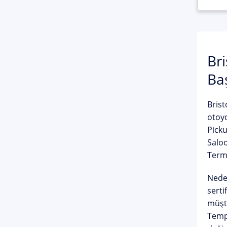
Br
Baş
Brist
otoyo
Pick
Salo
Termi
Neden
serti
müşt
Templ