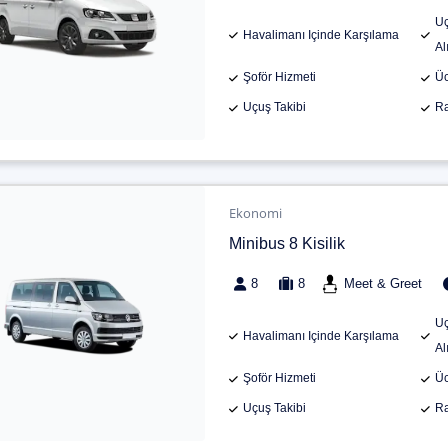
Uç
Havalimanı Içinde Karşılama
Al
Şoför Hizmeti
Üc
Uçuş Takibi
Ra
Ekonomi
Minibus 8 Kisilik
8
8
Meet & Greet
Uç
Havalimanı Içinde Karşılama
Al
Şoför Hizmeti
Üc
Uçuş Takibi
Ra