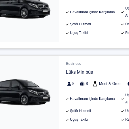
Uç
Havalimanı Içinde Karşılama
Al
Şoför Hizmeti
Üc
Uçuş Takibi
Ra
Business
Lüks Minibüs
8
8
Meet & Greet
Uç
Havalimanı Içinde Karşılama
Al
Şoför Hizmeti
Üc
Uçuş Takibi
Ra