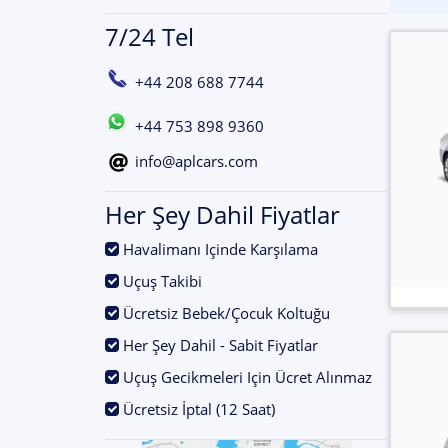
7/24 Tel
+44 208 688 7744
+44 753 898 9360
info@aplcars.com
Her Şey Dahil Fiyatlar
.
Havalimanı Içinde Karşılama
.
Uçuş Takibi
.
Ücretsiz Bebek/Çocuk Koltuğu
.
Her Şey Dahil - Sabit Fiyatlar
.
Uçuş Gecikmeleri Için Ücret Alınmaz
.
Ücretsiz İptal (12 Saat)