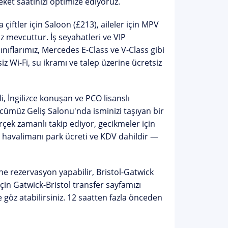
et saatinizi optimize ediyoruz.
çiftler için Saloon (£213), aileler için MPV
iz mevcuttur. İş seyahatleri ve VIP
nıflarımız, Mercedes E-Class ve V-Class gibi
 Wi-Fi, su ikramı ve talep üzerine ücretsiz
 İngilizce konuşan ve PCO lisanslı
rücümüz
Geliş Salonu'nda isminizi taşıyan bir
çek zamanlı takip ediyor, gecikmeler için
i, havalimanı park ücreti ve KDV dahildir —
e rezervasyon yapabilir,
Bristol-Gatwick
için
Gatwick-Bristol transfer sayfamızı
e
göz atabilirsiniz. 12 saatten fazla önceden